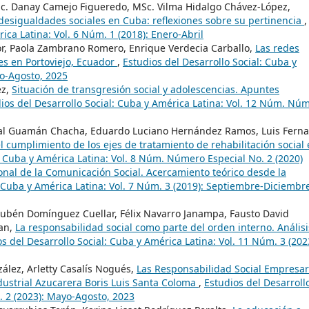
c. Danay Camejo Figueredo, MSc. Vilma Hidalgo Chávez-López,
 desigualdades sociales en Cuba: reflexiones sobre su pertinencia
,
ica Latina: Vol. 6 Núm. 1 (2018): Enero-Abril
r, Paola Zambrano Romero, Enrique Verdecia Carballo,
Las redes
es en Portoviejo, Ecuador
,
Estudios del Desarrollo Social: Cuba y
yo-Agosto, 2025
ez,
Situación de transgresión social y adolescencias. Apuntes
ios del Desarrollo Social: Cuba y América Latina: Vol. 12 Núm. Nú
níbal Guamán Chacha, Eduardo Luciano Hernández Ramos, Luis Fern
l cumplimiento de los ejes de tratamiento de rehabilitación social
: Cuba y América Latina: Vol. 8 Núm. Número Especial No. 2 (2020)
onal de la Comunicación Social. Acercamiento teórico desde la
: Cuba y América Latina: Vol. 7 Núm. 3 (2019): Septiembre-Diciembr
ubén Domínguez Cuellar, Félix Navarro Janampa, Fausto David
an,
La responsabilidad social como parte del orden interno. Análisi
s del Desarrollo Social: Cuba y América Latina: Vol. 11 Núm. 3 (202
ález, Arletty Casalís Nogués,
Las Responsabilidad Social Empresar
ustrial Azucarera Boris Luis Santa Coloma
,
Estudios del Desarroll
. 2 (2023): Mayo-Agosto, 2023