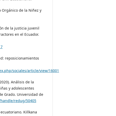
o Orgánico de la Niñez y
n de la justicia juvenil
ractores en el Ecuador.
17
tud: reposicionamientos
x.php/sociales/article/view/16001
020). Análisis de la
niñas y adolescentes
s de Grado. Universidad de
c/handle/redug/50405
l ecuatoriano. Killkana