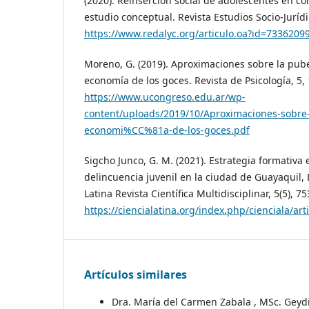
(2020). Reinserción social de adolescentes en conf
estudio conceptual. Revista Estudios Socio-Jurídi
https://www.redalyc.org/articulo.oa?id=7336209
Moreno, G. (2019). Aproximaciones sobre la pub
economía de los goces. Revista de Psicología, 5, 
https://www.ucongreso.edu.ar/wp-
content/uploads/2019/10/Aproximaciones-sobre-
economi%CC%81a-de-los-goces.pdf
Sigcho Junco, G. M. (2021). Estrategia formativa 
delincuencia juvenil en la ciudad de Guayaquil, 
Latina Revista Científica Multidisciplinar, 5(5), 7
https://ciencialatina.org/index.php/cienciala/art
Artículos similares
Dra. María del Carmen Zabala , MSc. Geyd