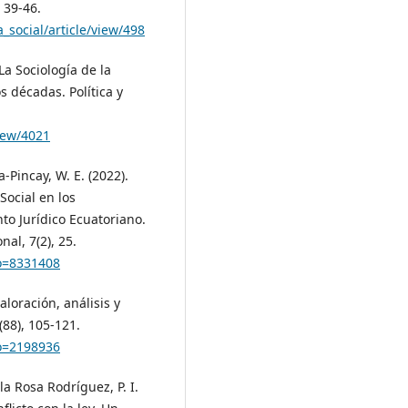
, 39-46.
_social/article/view/498
La Sociología de la
s décadas. Política y
iew/4021
a-Pincay, W. E. (2022).
Social en los
to Jurídico Ecuatoriano.
nal, 7(2), 25.
go=8331408
aloración, análisis y
(88), 105-121.
go=2198936
la Rosa Rodríguez, P. I.