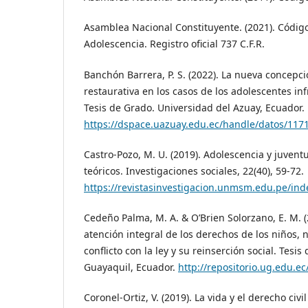
Asamblea Nacional Constituyente. (2021). Códig
Adolescencia. Registro oficial 737 C.F.R.
Banchón Barrera, P. S. (2022). La nueva concepció
restaurativa en los casos de los adolescentes inf
Tesis de Grado. Universidad del Azuay, Ecuador.
https://dspace.uazuay.edu.ec/handle/datos/117
Castro-Pozo, M. U. (2019). Adolescencia y juven
teóricos. Investigaciones sociales, 22(40), 59-72.
https://revistasinvestigacion.unmsm.edu.pe/inde
Cedeño Palma, M. A. & O’Brien Solorzano, E. M. (2
atención integral de los derechos de los niños, 
conflicto con la ley y su reinserción social. Tesi
Guayaquil, Ecuador.
http://repositorio.ug.edu.e
Coronel-Ortiz, V. (2019). La vida y el derecho civi