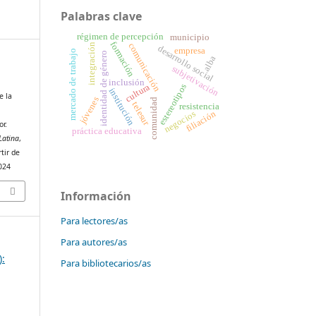
Palabras clave
régimen de percepción
municipio
formación
comunicación
integración
desarrollo social
empresa
mercado de trabajo
identidad de género
alba
subjetivación
inclusión
cultura
estereotipos
institución
e la
jóvenes
comunidad
telesur
resistencia
filiación
negocios
r.
práctica educativa
Latina
,
tir de
3024
Información
Para lectores/as
Para autores/as
):
Para bibliotecarios/as