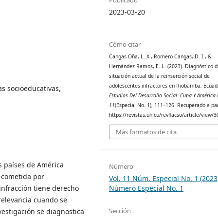
2023-03-20
Cómo citar
Cangas Oña, L. X., Romero Cangas, D. I., &
Hernández Ramos, E. L. (2023). Diagnóstico d
situación actual de la reinserción social de
adolescentes infractores en Riobamba, Ecuado
as socioeducativas,
Estudios Del Desarrollo Social: Cuba Y América 
11
(Especial No. 1), 111–126. Recuperado a par
https://revistas.uh.cu/revflacso/article/view/
Más formatos de cita
s países de América
Número
a cometida por
Vol. 11 Núm. Especial No. 1 (2023
infracción tiene derecho
Número Especial No. 1
 relevancia cuando se
Sección
estigación se diagnostica