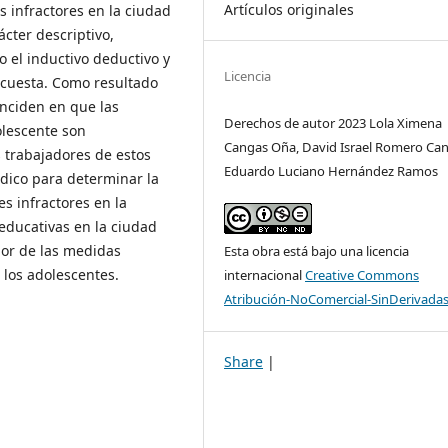
Artículos originales
s infractores en la ciudad
cter descriptivo,
o el inductivo deductivo y
Licencia
 encuesta. Como resultado
inciden en que las
Derechos de autor 2023 Lola Ximena
olescente son
Cangas Oña, David Israel Romero Can
s trabajadores de estos
Eduardo Luciano Hernández Ramos
rídico para determinar la
es infractores en la
 educativas en la ciudad
gor de las medidas
Esta obra está bajo una licencia
 los adolescentes.
internacional
Creative Commons
Atribución-NoComercial-SinDerivadas
Share
|