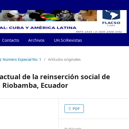
Contacto
Archivos
UH.SciRevistas
3): Número Especial No. 1
/
Artículos originales
actual de la reinserción social de
n Riobamba, Ecuador
PDF
Publicado