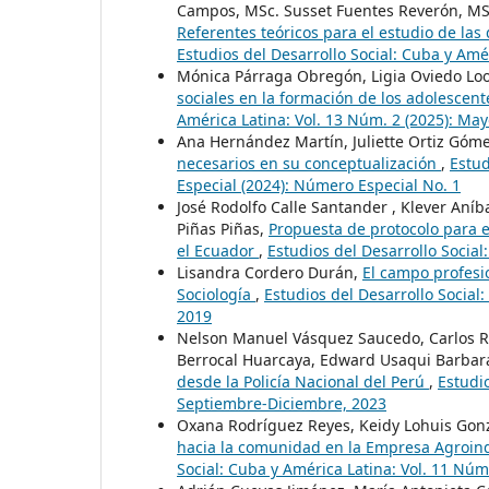
Campos, MSc. Susset Fuentes Reverón, MS
Referentes teóricos para el estudio de las
Estudios del Desarrollo Social: Cuba y Amér
Mónica Párraga Obregón, Ligia Oviedo Loo
sociales en la formación de los adolescent
América Latina: Vol. 13 Núm. 2 (2025): Ma
Ana Hernández Martín, Juliette Ortiz Góm
necesarios en su conceptualización
,
Estud
Especial (2024): Número Especial No. 1
José Rodolfo Calle Santander , Klever A
Piñas Piñas,
Propuesta de protocolo para e
el Ecuador
,
Estudios del Desarrollo Social
Lisandra Cordero Durán,
El campo profesi
Sociología
,
Estudios del Desarrollo Social
2019
Nelson Manuel Vásquez Saucedo, Carlos R
Berrocal Huarcaya, Edward Usaqui Barbar
desde la Policía Nacional del Perú
,
Estudio
Septiembre-Diciembre, 2023
Oxana Rodríguez Reyes, Keidy Lohuis Gonz
hacia la comunidad en la Empresa Agroind
Social: Cuba y América Latina: Vol. 11 Núm