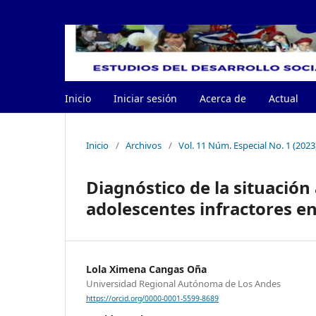
Inicio
Iniciar sesión
Acerca de
Actual
Inicio
/
Archivos
/
Vol. 11 Núm. Especial No. 1 (202
Diagnóstico de la situación 
adolescentes infractores e
Lola Ximena Cangas Oña
Universidad Regional Autónoma de Los Andes
https://orcid.org/0000-0001-5599-8689