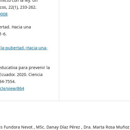
licto con la ley. Un
cos, 22(1), 233-262.
9008
ertad. Hacia una
1-6.
la-pubertad.-Hacia-una-
educativa para prevenir la
Ecuador. 2020. Ciencia
534-7554.
icle/view/864
is Fundora Nevot , MSc. Danay Díaz Pérez , Dra. Marta Rosa Muñoz