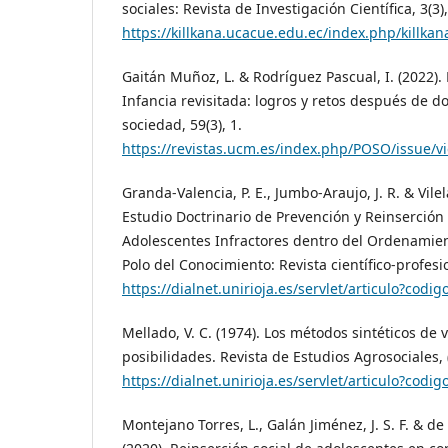
sociales: Revista de Investigación Científica, 3(3)
https://killkana.ucacue.edu.ec/index.php/killkana
Gaitán Muñoz, L. & Rodríguez Pascual, I. (2022). 
Infancia revisitada: logros y retos después de do
sociedad, 59(3), 1.
https://revistas.ucm.es/index.php/POSO/issue/v
Granda-Valencia, P. E., Jumbo-Araujo, J. R. & Vilel
Estudio Doctrinario de Prevención y Reinserción 
Adolescentes Infractores dentro del Ordenamien
Polo del Conocimiento: Revista científico-profesio
https://dialnet.unirioja.es/servlet/articulo?codi
Mellado, V. C. (1974). Los métodos sintéticos de v
posibilidades. Revista de Estudios Agrosociales, 
https://dialnet.unirioja.es/servlet/articulo?codi
Montejano Torres, L., Galán Jiménez, J. S. F. & de 