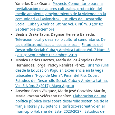
Yanerkis Díaz Osuna,
Proyecto Comunitario para la
revitalización de valores culturales, protección del
medio ambiente y mejoramiento de la vivienda en la
comunidad «El Avioncito»
,
Estudios del Desarrollo
Social: Cuba y América Latina: Vol. 6 Núm. 3 (2018):
Septiembre-Diciembre
Beatriz Drake Tapia, Dagmar Herrera Barreda,
Televisión local y desarrollo cultural comunitario: De
las políticas públicas al espacio local
,
Estudios del
Desarrollo Social: Cuba y América Latina: Vol. 7 Núm. 3
(2019): Septiembre-Diciembre, 2019
Mónica Darias Fuertes, María de los Ángeles Pérez
Hernández, Jorge Freddy Ramírez Pérez,
Turismo rural
desde la Educación Popular. Experiencia en la vega
tabacalera “Hoyo de Mena”, Pinar del Río, Cuba
,
Estudios del Desarrollo Social: Cuba y América Latina:
Vol. 5 Núm. 2 (2017): Mayo-Agosto
Anselmo Breto Vázquez, Mario José González Martín,
María Roxana Solórzano Benítez,
Elaboración de una
política pública local sobre desarrollo sostenible de la
franja litoral y su potencial turístico-recreativo en el
municipio Habana del Este, 2023-2027
,
Estudios del