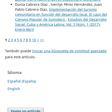
Dunia Cabrera Díaz , Iverilys Pérez Hernández, Juan
Pablo Cabrera Díaz,
Implementación del turismo
comunitario en función del desarrollo local. El caso del
Consejo Popular de Sumidero
,
Estudios del Desarrollo
Social: Cuba y América Latina: Vol. 5 Núm. 1 (2017):
Enero-Abril
1
2
3
4
5
6
7
8
9
10
>
>>
También puede
Iniciar una búsqueda de similitud avanzada
para este artículo.
Idioma
Español (España)
English
Enviar un artículo