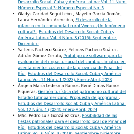
Desarrollo Social: Cuba y América Latina: Vol. 11 Núm.
Número Especial 3: Número Especial No. 3
Gladys Caridad Seguí León , Mayelín García Román,
Laura Hernández Arencibia,
El desarrollo de la
infancia en la comunidad rural Vivero. ¿Un fenómeno
cultural?
,
Estudios del Desarrollo Social: Cuba y
América Latina: Vol. 4 Núm. 3 (2016): Septiembre-
Diciembre
Yarlenis Pacheco Suárez, Yelineis Pacheco Suárez,
Adrián Gómez Ceruto,
Prototipo de software para la
evaluación del impacto social del cambio climático en
asentamientos costeros de la provincia de Pinar del
Río
,
Estudios del Desarrollo Social: Cuba y América
Latina: Vol. 11 Núm. 1 (2023): Enero-Abril, 2023
Ángela María Ledesma Ramos, René Dimas Ramos
Piqueras,
Gestión turística del patrimonio cultural del
Estadio Latinoamericano. Propuesta de programa
,
Estudios del Desarrollo Social: Cuba y América Latina:
Vol. 12 Núm. 1 (2024): Enero-Abril, 2024
MSc. Pedro Luis González Cruz,
Posibilidad de las
fiestas patronales para el desarrollo local de Pinar del
Río
,
Estudios del Desarrollo Social: Cuba y América
Latina: Vol. 6 Núm. 3 (2018): Septiembre-Diciembre