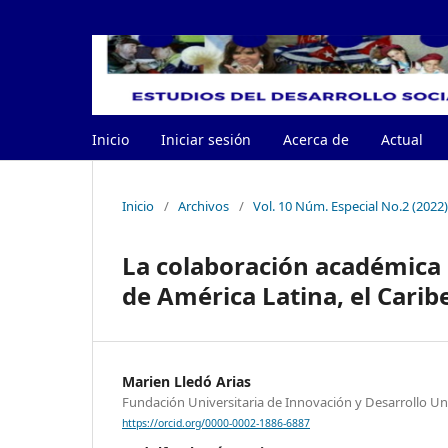
Inicio
Iniciar sesión
Acerca de
Actual
Inicio
/
Archivos
/
Vol. 10 Núm. Especial No.2 (2022
La colaboración académica 
de América Latina, el Carib
Marien Lledó Arias
Fundación Universitaria de Innovación y Desarrollo U
https://orcid.org/0000-0002-1886-6887