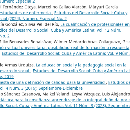
 Numero Especial 2
aí Fernández Otoya, Marcelino Callao Alarcón, Máryuri García
estudiantes de enfermería
,
Estudios del Desarrollo Social: Cuba y
ial (2024): Número Especial No. 2
a González, Silvia Pell del Río,
La cualificación de profesionales en
dios del Desarrollo Social: Cuba y América Latina: Vol. 12 Núm.
No. 2
Milko Benavides Benalcázar, Wilmer Medardo Arias Collaguazo, Gis
ón virtual universitaria: posibilidad real de formación o respuesta
,
Estudios del Desarrollo Social: Cuba y América Latina: Vol. 9 Núm.
 de Armas Urquiza,
La educación social y la pedagogía social en la
esarrollo social
,
Estudios del Desarrollo Social: Cuba y América Lat
e, 2019
esta de una definición de calidad para la universidad
,
Estudios d
Vol. 4 Núm. 3 (2016): Septiembre-Diciembre
do Sánchez Casanova, Maikel Yelandi Leyva Vázquez, Luis Alejandro
dáctica para la enseñanza-aprendizaje de la integral definida por 
llo Social: Cuba y América Latina: Vol. 11 Núm. 3 (2023): Septiembr