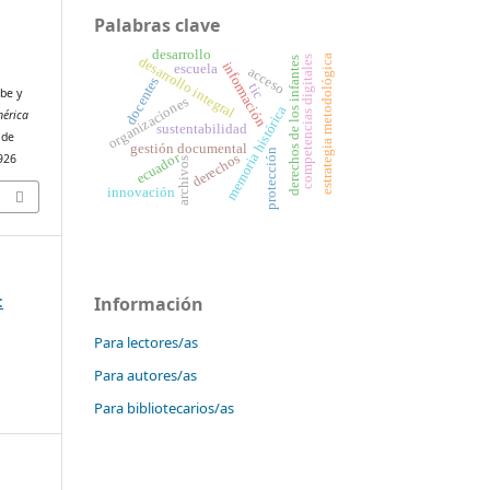
Palabras clave
desarrollo
estrategia metodológica
competencias digitales
desarrollo integral
derechos de los infantes
información
escuela
acceso
docentes
tic
ibe y
organizaciones
memoria histórica
mérica
sustentabilidad
 de
gestión documental
protección
ecuador
derechos
2926
archivos
innovación
:
Información
Para lectores/as
Para autores/as
Para bibliotecarios/as