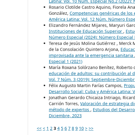
Latina: Vol. 10 Núm. Especial No.2 (2022):
Rosario Clotilde Castro Aquino, Fiorela An
González,
Competencias genéricas de los 
América Latina: Vol. 12 Núm. Número Espec
Elizandro Fernández Mijares, Maryuri Garcí
Instituciones de Educación Superior
,
Estu
Número Especial (2024): Número Especial 
Teresa de Jesús Molina Gutiérrez , Merck 
de la Consolación Quintero Arjona,
Educaci
improvisada ante la emergencia sanitaria
Especial 1 (2021)
María Roxana Solórzano Benítez, Roberto
educación de adultos: su contribución al d
Vol. 7 Núm. 3 (2019): Septiembre-Diciembr
Félix Augusto Martin Farías Campos,
Propu
Desarrollo Social: Cuba y América Latina: 
Jonathan Gerardo Chicaiza Intriago, Ricar
Carrión Torres,
Valoración de estrategia di
método de expertos
,
Estudios del Desarro
Diciembre, 2023
<<
<
1
2
3
4
5
6
7
8
9
10
>
>>