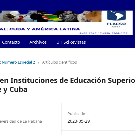
Contacto
Archivos
UH.SciRevistas
): Numero Especial 2
/
Artículos científicos
en Instituciones de Educación Superio
e y Cuba
Publicado
2023-05-29
niversidad de La Habana