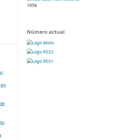
1056
Número actual
er
 en
 de
7
to
a