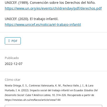
UNICEF. (1989). Convención sobre los Derechos del Niño.
https://www.un.org/es/events/childrenday/pdf/derechos.pdf
UNICEF. (2020). El trabajo infantil.
https://www.unicef.es/noticia/el-trabajo-infantil
PDF
Publicado
2022-12-07
Cómo citar
Nivela Ortega, E. S., Contreras Valenzuela, K. M., Pacheco Valle, J. I., & Lara
Hurtado, I. A. (2022). Impacto social del trabajo infantil en Ecuador.
Estudios Del
Desarrollo Social: Cuba Y América Latina
,
10
, 314–326. Recuperado a partir de
https://revistas.uh.cu/revflacso/article/view/144