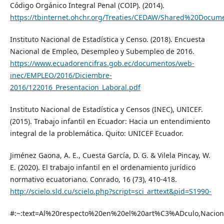
Código Orgánico Integral Penal (COIP). (2014).
https://tbinternet.ohchr.org/Treaties/CEDAW/Shared%20Docu
Instituto Nacional de Estadística y Censo. (2018). Encuesta
Nacional de Empleo, Desempleo y Subempleo de 2016.
https://www.ecuadorencifras.gob.ec/documentos/web-
inec/EMPLEO/2016/Diciembre-
2016/122016_Presentacion_Laboral.pdf
Instituto Nacional de Estadística y Censos (INEC), UNICEF.
(2015). Trabajo infantil en Ecuador: Hacia un entendimiento
integral de la problemática. Quito: UNICEF Ecuador.
Jiménez Gaona, A. E., Cuesta García, D. G. & Vilela Pincay, W.
E. (2020). El trabajo infantil en el ordenamiento jurídico
normativo ecuatoriano. Conrado, 16 (73), 410-418.
http://scielo.sld.cu/scielo.php?script=sci_arttext&pid=S1990-
#:~:text=Al%20respecto%20en%20el%20art%C3%ADculo,Nacio