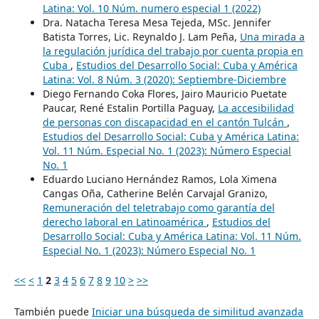
Latina: Vol. 10 Núm. numero especial 1 (2022)
Dra. Natacha Teresa Mesa Tejeda, MSc. Jennifer
Batista Torres, Lic. Reynaldo J. Lam Peña,
Una mirada a
la regulación jurídica del trabajo por cuenta propia en
Cuba
,
Estudios del Desarrollo Social: Cuba y América
Latina: Vol. 8 Núm. 3 (2020): Septiembre-Diciembre
Diego Fernando Coka Flores, Jairo Mauricio Puetate
Paucar, René Estalin Portilla Paguay,
La accesibilidad
de personas con discapacidad en el cantón Tulcán
,
Estudios del Desarrollo Social: Cuba y América Latina:
Vol. 11 Núm. Especial No. 1 (2023): Número Especial
No. 1
Eduardo Luciano Hernández Ramos, Lola Ximena
Cangas Oña, Catherine Belén Carvajal Granizo,
Remuneración del teletrabajo como garantía del
derecho laboral en Latinoamérica
,
Estudios del
Desarrollo Social: Cuba y América Latina: Vol. 11 Núm.
Especial No. 1 (2023): Número Especial No. 1
<<
<
1
2
3
4
5
6
7
8
9
10
>
>>
También puede
Iniciar una búsqueda de similitud avanzada