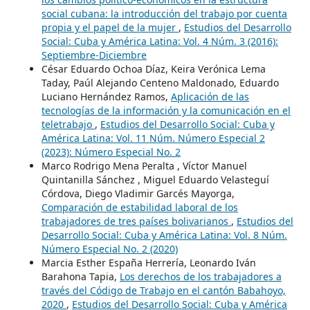
social cubana: la introducción del trabajo por cuenta
propia y el papel de la mujer
,
Estudios del Desarrollo
Social: Cuba y América Latina: Vol. 4 Núm. 3 (2016):
Septiembre-Diciembre
César Eduardo Ochoa Díaz, Keira Verónica Lema
Taday, Paúl Alejando Centeno Maldonado, Eduardo
Luciano Hernández Ramos,
Aplicación de las
tecnologías de la información y la comunicación en el
teletrabajo
,
Estudios del Desarrollo Social: Cuba y
América Latina: Vol. 11 Núm. Número Especial 2
(2023): Número Especial No. 2
Marco Rodrigo Mena Peralta , Víctor Manuel
Quintanilla Sánchez , Miguel Eduardo Velasteguí
Córdova, Diego Vladimir Garcés Mayorga,
Comparación de estabilidad laboral de los
trabajadores de tres países bolivarianos
,
Estudios del
Desarrollo Social: Cuba y América Latina: Vol. 8 Núm.
Número Especial No. 2 (2020)
Marcia Esther España Herrería, Leonardo Iván
Barahona Tapia,
Los derechos de los trabajadores a
través del Código de Trabajo en el cantón Babahoyo,
2020
,
Estudios del Desarrollo Social: Cuba y América