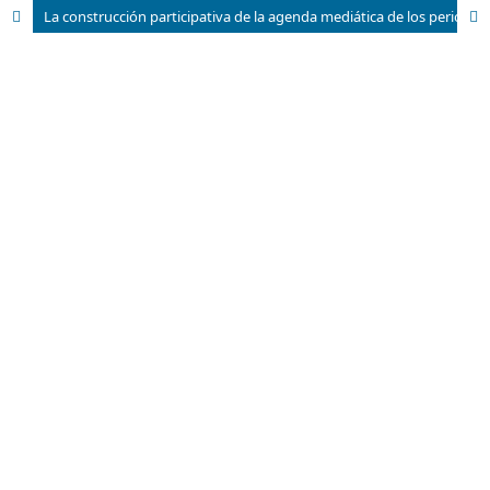
La construcción participativa de la agenda mediática de los periódicos provinciales cubanos como estrategia potenciadora del desarrollo comunitario