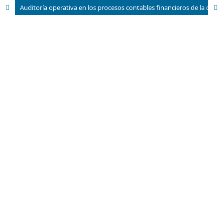
Auditoría operativa en los procesos contables financieros de la compañía Transportes RAMEHI S.A (TRANSRAMEHI)