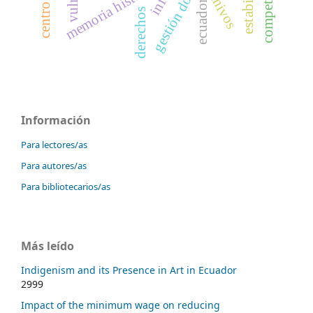
gestión documental
estabilidad
memoria histórica
archivos
ecuador
derechos
Información
Para lectores/as
Para autores/as
Para bibliotecarios/as
Más leído
Indigenism and its Presence in Art in Ecuador
2999
Impact of the minimum wage on reducing