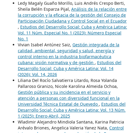
Ledy Magaly Guaño Morillo, Luis Andrés Crespo Berti,
Sheila Belén Esparza Pijal,
Análisis de la relación entre
la corrupción y la eficacia de la gestión del Consejo de
Participación Ciudadana y Control Social en el Ecuador
,
Estudios del Desarrollo Social: Cuba y América Latina:
Vol. 11 Núm. Especial No. 1 (2023): Número Especial
No. 1
Vivian Isabel Antúnez Saiz,
Gestión integrada de la
calidad, ambiental, seguridad y salud, energía y
control interno en la industria biofarmacéutica
cubana: visión normativa y de gestión
,
Estudios del
Desarrollo Social: Cuba y América Latina: Vol. 14
(2026): Vol. 14, 2026
Liliana Del Rocío Salvatierra Litardo, Rosa Yolanda
Pallaroso Granizo, Nicole Karolina Almeida Ochoa,
Gestión pública y su incidencia en el servicio y
atención a personas con diversidad funcional en la
Universidad Técnica Estatal de Quevedo
,
Estudios del
Desarrollo Social: Cuba y América Latina: Vol. 13 Núm.
1 (2025): Enero-Abril, 2025
Wladimir Alejandro Mindiola Santana, Karina Patricia
Arévalo Briones, Angelica Valeria Yanez Nata,
Control