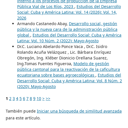
interno a los procesos de producción de la Empresa
Pública Vial de Los Ríos, 2023
,
Estudios del Desarrollo
Social: Cuba y América Latina: Vol. 14 (2026): Vol. 14,
2026
Armando Castanedo Abay,
Desarrollo social, gestión
pública y la nueva cara de la administración pública
global
,
Estudios del Desarrollo Social: Cuba y América
Latina: Vol. 10 Núm. 2 (2022): Mayo-Agosto
Dr.C. Luciano Abelardo Ponce Vaca , Dr.C. Isidro
Rolando Acuña Velázquez , Lic. Bárbara Enríquez
Obregón, Ing. Kléber Dionicio Orellana Suarez,
Ing.Tomas Fuentes Figueroa,
Modelo de gestión
pública cantonal para la reactivación de la caficultura
ecuatoriana sobre bases agroecológicas
,
Estudios del
Desarrollo Social: Cuba y América Latina: Vol. 8 Núm. 2
(2020): Mayo-Agosto
1
2
3
4
5
6
7
8
9
10
>
>>
También puede
Iniciar una búsqueda de similitud avanzada
para este artículo.