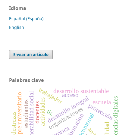
Idioma
Español (España)
English
Enviar un artículo
Palabras clave
trabajador
desarrollo sustentable
vulnerabilidad social
acceso
centro pre universitario
desarrollo integral
competencias digitales
actividades
escuela
estudiantes
docentes
protección
organizaciones
tic
destrezas
información