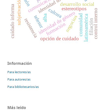
identidad social
comunicación
subjetivación
desarrollo social
cuidado informa
estereotipos
cultura
control interno
identidad de género
comunidad
alba
latinoamérica
negocios
telesur
resistencia
filiación
formación
opción de cuidado
Información
Para lectores/as
Para autores/as
Para bibliotecarios/as
Más leído