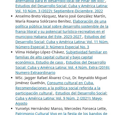
alternativa para el desarrollo local de Pinar del Río?
,
Estudios del Desarrollo Social: Cuba y América Latina:
Vol. 10 Núm. 3 (2022): Septiembre-Diciembre, 2022
Anselmo Breto Vázquez, Mario José González Martín,
María Roxana Solórzano Benítez,
Elaboración de una
política pública local sobre desarrollo sostenible de la
franja litoral y su potencial turístico-recreativo en el
municipio Habana del Este, 2023-2027
,
Estudios del
Desarrollo Social: Cuba y América Latina: Vol. 11 Núm.
Número Especial 3: Número Especial No. 3
Vilma Hidalgo López-Chávez,
Subjetividad familiar en
familias de alto capital cultural y bajo capital
económico. Estudio de caso
,
Estudios del Desarrollo
Social: Cuba y América Latina: Vol. 4 Núm. Extra (2016):
Numero Extraordinario
MSc. Jagger Rafael Álvarez Cruz, Dr. Reynaldo Miguel
Jiménez Guethón,
Consumo cultural en Cuba.
Recomendaciones a la política social referida a la
participación cultural
,
Estudios del Desarrollo Social:
Cuba y América Latina: Vol. 9 Núm. 2 (2021): Mayo-
Agosto
Yunielys Hernández Manso, Mercedes Fonseca Lette,
Patrimonio Cultural Vivo en la fiesta de los bandos de