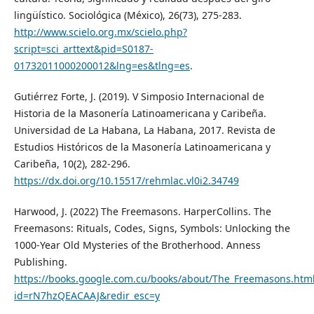
lingüístico. Sociológica (México), 26(73), 275-283.
http://www.scielo.org.mx/scielo.php?
script=sci_arttext&pid=S0187-
01732011000200012&lng=es&tlng=es
.
Gutiérrez Forte, J. (2019). V Simposio Internacional de
Historia de la Masonería Latinoamericana y Caribeña.
Universidad de La Habana, La Habana, 2017. Revista de
Estudios Históricos de la Masonería Latinoamericana y
Caribeña, 10(2), 282-296.
https://dx.doi.org/10.15517/rehmlac.vl0i2.34749
Harwood, J. (2022) The Freemasons. HarperCollins. The
Freemasons: Rituals, Codes, Signs, Symbols: Unlocking the
1000-Year Old Mysteries of the Brotherhood. Anness
Publishing.
https://books.google.com.cu/books/about/The_Freemasons.htm
id=rN7hzQEACAAJ&redir_esc=y