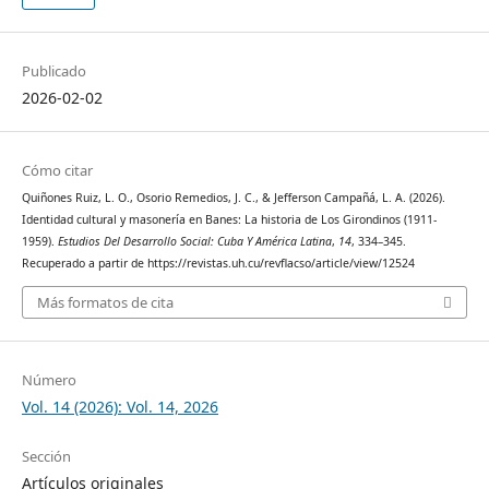
Publicado
2026-02-02
Cómo citar
Quiñones Ruiz, L. O., Osorio Remedios, J. C., & Jefferson Campañá, L. A. (2026).
Identidad cultural y masonería en Banes: La historia de Los Girondinos (1911-
1959).
Estudios Del Desarrollo Social: Cuba Y América Latina
,
14
, 334–345.
Recuperado a partir de https://revistas.uh.cu/revflacso/article/view/12524
Más formatos de cita
Número
Vol. 14 (2026): Vol. 14, 2026
Sección
Artículos originales