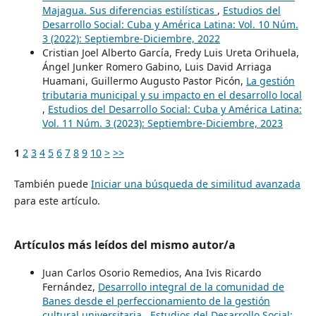
Majagua. Sus diferencias estilísticas
,
Estudios del
Desarrollo Social: Cuba y América Latina: Vol. 10 Núm.
3 (2022): Septiembre-Diciembre, 2022
Cristian Joel Alberto García, Fredy Luis Ureta Orihuela,
Ángel Junker Romero Gabino, Luis David Arriaga
Huamani, Guillermo Augusto Pastor Picón,
La gestión
tributaria municipal y su impacto en el desarrollo local
,
Estudios del Desarrollo Social: Cuba y América Latina:
Vol. 11 Núm. 3 (2023): Septiembre-Diciembre, 2023
1
2
3
4
5
6
7
8
9
10
>
>>
También puede
Iniciar una búsqueda de similitud avanzada
para este artículo.
Artículos más leídos del mismo autor/a
Juan Carlos Osorio Remedios, Ana Ivis Ricardo
Fernández,
Desarrollo integral de la comunidad de
Banes desde el perfeccionamiento de la gestión
cultural universitaria
,
Estudios del Desarrollo Social: