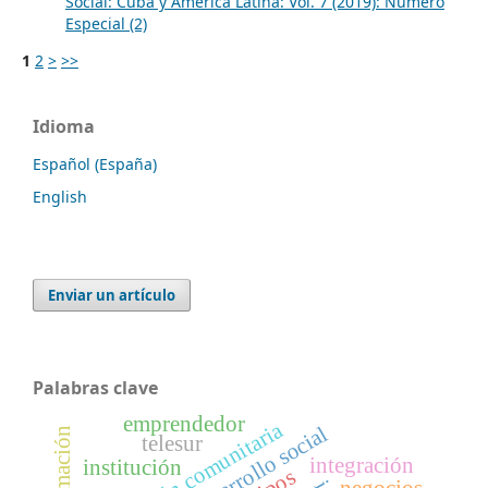
Social: Cuba y América Latina: Vol. 7 (2019): Numero
Especial (2)
1
2
>
>>
Idioma
Español (España)
English
Enviar un artículo
Palabras clave
emprendedor
participación comunitaria
desarrollo social
formación
telesur
integración
institución
negocios