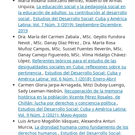
María Roxana Solórzano Benítez, Roberto de Armas
Urquiza,
La educación social y la pedagogía social en
la educación de adultos: su contribución al desarrollo
social
,
Estudios del Desarrollo Social: Cuba y América
Latina: Vol. 7 Núm. 3 (2019): Septiembre-Diciembre,
2019
Dra. María del Carmen Zabala , MSc. Geydis Fundora
Nevot , MSc. Danay Díaz Pérez , Dra. Marta Rosa
Muñoz Campos, MSc. Susset Fuentes Reverón, MSc.
Danay Camejo Figueredo, MSc. Vilma Hidalgo Chávez-
López,
Referentes teóricos para el estudio de las
desigualdades sociales en Cuba: reflexiones sobre su
pertinencia
,
Estudios del Desarrollo Social: Cuba y
América Latina: Vol. 6 Núm. 1 (2018): Enero-Abril
Carmen Gloria Jarpa-Arriagada, Mitzi Duboy-Luengo,
Sady Leaman-Hasbún,
Recuperación de la memoria
histórica en la población Vicente Pérez Rosales, de
Chillán: lucha por derechos y conciencia política
,
Estudios del Desarrollo Social: Cuba y América Latina:
Vol. 9 Núm. 2 (2021): Mayo-Agosto
Luis Arturo Mogollón Vásquez, Alexandra Anturi
Murcia,
La dignidad humana como fundamento de los
derechos humanos
,
Estudios del Desarrollo Social: