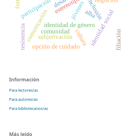
estereotipos
inclusión
jóvenes
alba
comunicación
identidad social
identidad de género
resistencia
comunidad
cultura
filiación
subjetivación
opción de cuidado
Información
Para lectores/as
Para autores/as
Para bibliotecarios/as
Más leído