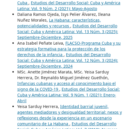
Cuba
,
Estudios del Desarrollo Social: Cuba y América
Latina: Vol. 9 Núm. 2 (2021): Mayo-Agosto
Daliana Ramos Ojeda, Isys Pelier Álvarez, Ileana
Nuñez Morales,
La Habana: características,
potencialidades y recursos
,
Estudios del Desarrollo
Social: Cuba y América Latina: Vol. 13 Núm. 3 (2025):
Septiembre-Diciembre, 2025
Ana Isabel Peñate Leiva,
FLACSO-Programa Cuba y su
estrategia formativa para la protección de los
derechos de la infancia
,
Estudios del Desarrollo
Social: Cuba y América Latina: Vol. 12 Núm. 3 (2024):
Septiembre-Diciembre, 2024
MSc. Anette Jiménez Marata, MSc. Yeisa Sarduy
Herrera, Dr. Reynaldo Miguel Jiménez Guethón,
Infancias cubanas y acceso al conocimiento bajo el
signo de la COVID-19
,
Estudios del Desarrollo Social:
Cuba y América Latina: Vol. 9 Núm. 1 (2021): Enero-
Abril
Yeisa Sarduy Herrera,
Identidad barrial juvenil,
agentes mediadores y desigualdad territorial: nexos y
reflexiones desde la experiencia en un escenario
comunitario de La Habana
,
Estudios del Desarrollo