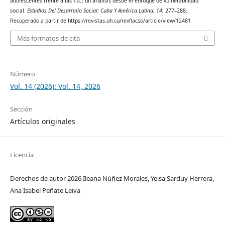
adolescentes frente a las TIC: un análisis desde el enfoque de vulnerabilidad
social.
Estudios Del Desarrollo Social: Cuba Y América Latina
,
14
, 277–288.
Recuperado a partir de https://revistas.uh.cu/revflacso/article/view/12481
Más formatos de cita
Número
Vol. 14 (2026): Vol. 14, 2026
Sección
Artículos originales
Licencia
Derechos de autor 2026 Ileana Núñez Morales, Yeisa Sarduy Herrera,
Ana Isabel Peñate Leiva