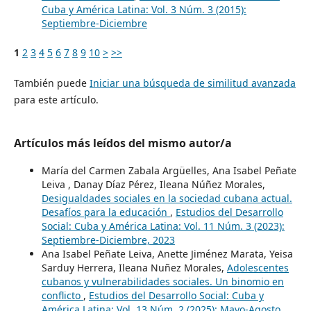
Cuba y América Latina: Vol. 3 Núm. 3 (2015):
Septiembre-Diciembre
1
2
3
4
5
6
7
8
9
10
>
>>
También puede
Iniciar una búsqueda de similitud avanzada
para este artículo.
Artículos más leídos del mismo autor/a
María del Carmen Zabala Argüelles, Ana Isabel Peñate
Leiva , Danay Díaz Pérez, Ileana Núñez Morales,
Desigualdades sociales en la sociedad cubana actual.
Desafíos para la educación
,
Estudios del Desarrollo
Social: Cuba y América Latina: Vol. 11 Núm. 3 (2023):
Septiembre-Diciembre, 2023
Ana Isabel Peñate Leiva, Anette Jiménez Marata, Yeisa
Sarduy Herrera, Ileana Nuñez Morales,
Adolescentes
cubanos y vulnerabilidades sociales. Un binomio en
conflicto
,
Estudios del Desarrollo Social: Cuba y
América Latina: Vol. 13 Núm. 2 (2025): Mayo-Agosto,