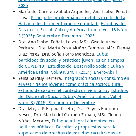
2025
María del Carmen Zabala Argüelles, Ana Isabel Peñate
Leiva,
Principales problemáticas del desarrollo de La
Habana desde un enfoque de equidad
,
Estudios del
Desarrollo Social: Cuba y América Latina: Vol. 13 Núm.
3 (2025): Septiembre-Diciembre, 2025
Dra. Ana Isabel Peñate Leiva , MSc. Giselle Armas
Pedraza , Dra. Marta Rosa Muñoz Campos, MSc. Danay
Díaz Pérez, Dra. Sofía Porro Mendoza,
Cuba:
participación social y prácticas juveniles en tiempos
de COVID-19
,
Estudios del Desarrollo Social: Cuba y
América Latina: Vol. 9 Núm. 1 (2021): Enero-Abril
Yeisa Sarduy Herrera,
Integración social y consumo en
el vestir de los jóvenes como práctica sociocultural:
estudio de caso en el contexto universitario
,
Estudios
del Desarrollo Social: Cuba y América Latina: Vol. 4
Núm. 3 (2016): Septiembre-Diciembre
Dra. Mayra P. Espina Prieto , Dra. Geydis Fundora
Nevot , Dra. María del Carmen Zabala, MSc. Ileana
Núñez Morales,
Enfoque integral afirmativo en
políticas públicas. Desafíos y propuestas para la
superación de brechas de equidad racializadas en