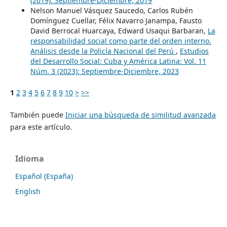
(2019): Septiembre-Diciembre, 2019
Nelson Manuel Vásquez Saucedo, Carlos Rubén
Domínguez Cuellar, Félix Navarro Janampa, Fausto
David Berrocal Huarcaya, Edward Usaqui Barbaran,
La
responsabilidad social como parte del orden interno.
Análisis desde la Policía Nacional del Perú
,
Estudios
del Desarrollo Social: Cuba y América Latina: Vol. 11
Núm. 3 (2023): Septiembre-Diciembre, 2023
1
2
3
4
5
6
7
8
9
10
>
>>
También puede
Iniciar una búsqueda de similitud avanzada
para este artículo.
Idioma
Español (España)
English