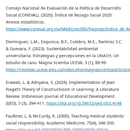
Consejo Nacional de Evaluación de la Política de Desarrollo
Social (CONEVAL). (2020). Índice de Rezago Social 2020:
Anexos estadísticos.
https://www.coneval.org.mx/Medicion/IRS/Paginas/Indice_de_R
Domínguez, L.M., Esquinca, B.F., Culebro, M.E., Ramírez S.C.
& Guevara, F. (2023). Sustentabilidad ambiental
universitaria: Estrategias y percepciones en la UNACH. Un
estudio de caso. Magna Scientia UCEVA, 3 (1), 88-99.
https://revistas.uceva.edu.co/index.php/magnascientia/article/
Erawati, L. & Adnyana, S. (2024). Implementation of Jean
Piaget’s Theory of Constructivism in Learning: A Literature
Review. Indonesian Journal of Educational Development
(IJED), 5 (3), 394-411.
https://doi.org/10.59672/ijed.v5i3.4148
Faulkner, L. & McCurdy, R. (2000). Teaching medical students’
social responsibility. Academic Medicine, 75(4), 346-350.
https://doi.org/10.1097/00001888-2000040000-00010