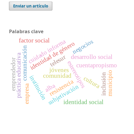
Enviar un artículo
Palabras clave
factor social
cuidado informa
negocios
identidad de género
comunicación
práctica educativa
desarrollo social
telesur
emprendedor
estereotipos
cuentapropismo
jóvenes
municipio
comunidad
inclusión
institución
cultura
resistencia
alba
subjetivación
empresa
identidad social