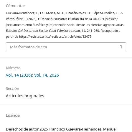
Cómo citar
Guevara-Hernández, F., La O-Arias, M. A., Chacón-Rojas, O., López-Ordoñez, C., &
Pérez-Pérez, F. (2026). El Modelo Educativo Humanista de la UNACH (México):
(re)planteamiento filosófico y (re)conexión social desde las ciencias agropecuarias.
Estudios Del Desarrollo Social: Cuba Y América Latina
,
14
, 241–260. Recuperado a
partir de https://revistas.uh.cu/revflacso/article/view/12479
Más formatos de cita
Número
Vol. 14 (2026): Vol. 14, 2026
Sección
Artículos originales
Licencia
Derechos de autor 2026 Francisco Guevara-Hernández, Manuel