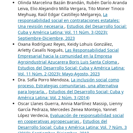
Olinda Marcelina Bazán Brandán, Rubén Darío Aranda
Leiva, Elio Alejandro Milla Vergara, Tito Moner Tinoco
Meyhuay, Raúl Edgar Castillejo Melgarejo,
La
responsabilidad social en contrataciones estatales:
Una revisión necesaria
,
Estudios del Desarrollo Social:
Cuba y América Latina: Vol. 11 Núm. 3 (2023):
Septiembre-Diciembre, 2023
Oxana Rodríguez Reyes, Keidy Lohuis González,
Arletty Casalís Nogués,
Las Responsabilidad Social
Empresarial hacia la comunidad en la Empresa
Agroindustrial Azucarera Boris Luis Santa Coloma
,
Estudios del Desarrollo Social: Cuba y América Latina:
Vol. 11 Núm. 2 (2023): Mayo-Agosto, 2023
Dra. Sofía Porro Mendoza,
La inclusión social como
proceso. Estrategias comunitarias, una alternativa
para lograrla.
,
Estudios del Desarrollo Social: Cuba y
América Latina: Vol. 2 Núm. 3 (2014)
Oscar Llanes Guerra, Annia Martínez Massip, Lienny
García Pedraza, Mercedes Zenea Montejo, Yannet
López Verdecia,
Evaluación de responsabilidad social
en cooperativas agropecuarias
,
Estudios del
Desarrollo Social: Cuba y América Latina: Vol. 7 Núm. 3