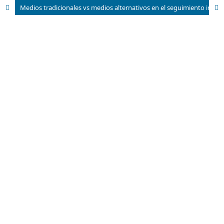
Medios tradicionales vs medios alternativos en el seguimiento informativo de un caso de vulneración de derechos humanos