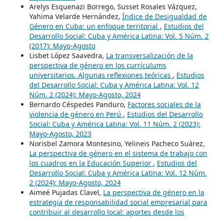
Arelys Esquenazi Borrego, Susset Rosales Vázquez,
Yahima Velarde Hernández,
Índice de Desigualdad de
Género en Cuba: un enfoque territorial
,
Estudios del
Desarrollo Social: Cuba y América Latina: Vol. 5 Núm. 2
(2017): Mayo-Agosto
Lisbet López Saavedra,
La transversalización de la
perspectiva de género en los currículums
universitarios. Algunas reflexiones teóricas
,
Estudios
del Desarrollo Social: Cuba y América Latina: Vol. 12
Núm. 2 (2024): Mayo-Agosto, 2024
Bernardo Céspedes Panduro,
Factores sociales de la
violencia de género en Perú
,
Estudios del Desarrollo
Social: Cuba y América Latina: Vol. 11 Núm. 2 (2023):
Mayo-Agosto, 2023
Norisbel Zamora Montesino, Yelineis Pacheco Suárez,
La perspectiva de género en el sistema de trabajo con
los cuadros en la Educación Superior
,
Estudios del
Desarrollo Social: Cuba y América Latina: Vol. 12 Núm.
2 (2024): Mayo-Agosto, 2024
Aimeé Pujadas Clavel,
La perspectiva de género en la
estrategia de responsabilidad social empresarial para
contribuir al desarrollo local: aportes desde los