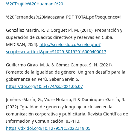
%20Trujillo%20Huamani%20-
%20Fernandez%20Macazana_PDF_TOTAL.pdf?sequence=1
González Martín, R. & Gorguet Pi, M. (2016). Preparación y
superación de cuadros directivos y reservas en Cuba.
MEDISAN, 20(4).
http://scielo.sld.cu/scielo.php?
script=sci_arttext&pid=S1029-30192016000400017
Guillermo Girao, M. A. & Gómez Campos, S. N. (2021).
Fomento de la igualdad de género: Un gran desafío para la
gobernanza en Perú. Saber Servir, 6.
https://doi.org/10.54774/ss.2021.06.07
Jiménez-Marín, G., Vigre Notario, P. & Domínguez-García, R.
(2022). Igualdad de género y lenguaje inclusivo en la
comunicación corporativa y publicitaria. Revista Científica de
Información y Comunicación, 83-113.
https://dx.doi.org/10.12795/IC.2022.I19.05