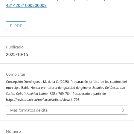
43142021000200008
PDF
Publicado
2025-10-15
Cómo citar
Concepción Domínguez , M. de la C. (2025). Preparación jurídica de los cuadros del
municipio Bahía Honda en materia de igualdad de género.
Estudios Del Desarrollo
Social: Cuba Y América Latina
,
13
(3), 769–784. Recuperado a partir de
https://revistas.uh.cu/revflacso/article/view/11796
Más formatos de cita
Número