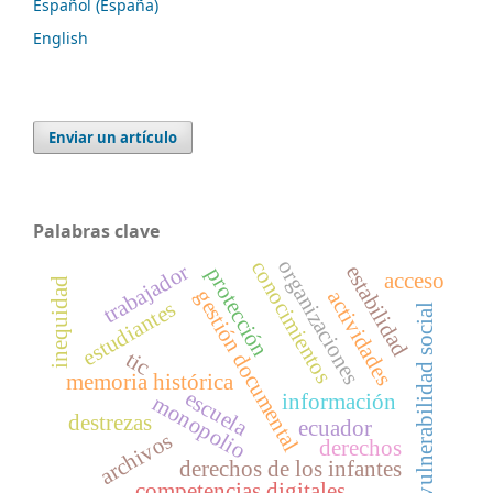
Español (España)
English
Enviar un artículo
Palabras clave
organizaciones
conocimientos
trabajador
estabilidad
protección
acceso
inequidad
gestión documental
actividades
estudiantes
vulnerabilidad social
tic
memoria histórica
escuela
información
monopolio
destrezas
ecuador
archivos
derechos
derechos de los infantes
competencias digitales