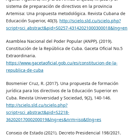
sistema de preparación de directivos en la provincia
Artemisa: Una propuesta metodológica. Revista Cubana de
Educación Superior, 40(3).
http://scielo.sld.cu/scielo.php?
script=sci_abstract&pid=S0257-43142021000300018&lng=en
Asamblea Nacional del Poder Popular (ANPP). (2019).
Constitución de la República de Cuba. Gaceta Oficial No.5
Extraordinaria.
https://www.gacetaoficial.gob.cu/es/constitucion-de-la-
republica-de-cuba
Bosmenier Cruz, R. (2017). Una propuesta de formación
jurídica para los directivos de la Educación Superior en
Cuba. Revista Universidad y Sociedad, 9(2), 140-146.
http://scielo.sld.cu/scielo.php?
script=sci_abstract&pid=S2218-
36202017000200019&lng=es&nrm=iso&tlng=es
Consejo de Estado (2021). Decreto Presidencial 198/2021.