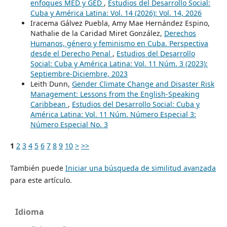
enfoques MED y GED
,
Estudios del Desarrollo Social:
Cuba y América Latina: Vol. 14 (2026): Vol. 14, 2026
Iracema Gálvez Puebla, Amy Mae Hernández Espino,
Nathalie de la Caridad Miret González,
Derechos
Humanos, género y feminismo en Cuba. Perspectiva
desde el Derecho Penal
,
Estudios del Desarrollo
Social: Cuba y América Latina: Vol. 11 Núm. 3 (2023):
Septiembre-Diciembre, 2023
Leith Dunn,
Gender Climate Change and Disaster Risk
Management: Lessons from the English-Speaking
Caribbean
,
Estudios del Desarrollo Social: Cuba y
América Latina: Vol. 11 Núm. Número Especial 3:
Número Especial No. 3
1
2
3
4
5
6
7
8
9
10
>
>>
También puede
Iniciar una búsqueda de similitud avanzada
para este artículo.
Idioma