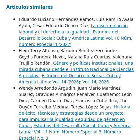
Artículos similares
Eduardo Luciano Hernández Ramos, Luis Ramiro Ayala
Ayala, César Eduardo Ochoa Díaz,
La discriminación
laboral y el derecho a la igualdad
,
Estudios del
Desarrollo Social: Cuba y América Latina: Vol. 10 Núm.
numero especial 1 (2022)
Elein Terry Alfonso, Bárbara Benítez Fernández,
Geydis Fundora Nevot, Natalia Ruiz Cuartas, Valentina
Trujillo Rendón,
Género y políticas institucionales, una
mirada cubana desde el Instituto Nacional de Ciencias
Agrícolas
,
Estudios del Desarrollo Social: Cuba y
América Latina: Vol. 14 (2026): Vol. 14, 2026
Wendy Arredondo Argudín, Juan Mario Martínez
Suarez, Oravides Almagros Peñalver, Cuathemoc León
Diez, Carmen Duarte Díaz, Francisco Cutié Rizo, Thi
Quyén Torralba Medina, Teresa López Seijas,
Historia
de éxito, técnicas y estrategias desde un proyecto
para impulsar la igualdad y equidad de género en
Cuba
,
Estudios del Desarrollo Social: Cuba y América
Latina: Vol. 11 Núm. Número Especial 3: Número
Especial No. 3