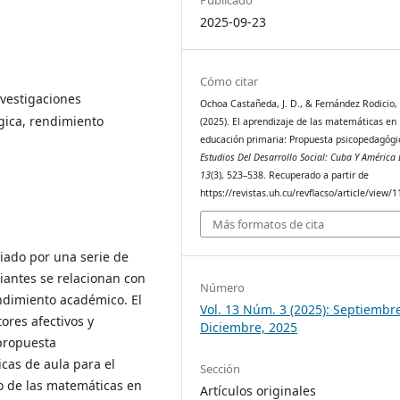
2025-09-23
Cómo citar
nvestigaciones
Ochoa Castañeda, J. D., & Fernández Rodicio, 
gica, rendimiento
(2025). El aprendizaje de las matemáticas en
educación primaria: Propuesta psicopedagógi
Estudios Del Desarrollo Social: Cuba Y América 
13
(3), 523–538. Recuperado a partir de
https://revistas.uh.cu/revflacso/article/view/
Más formatos de cita
ciado por una serie de
iantes se relacionan con
Número
endimiento académico. El
Vol. 13 Núm. 3 (2025): Septiembr
tores afectivos y
Diciembre, 2025
propuesta
cas de aula para el
Sección
o de las matemáticas en
Artículos originales