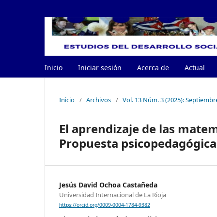
Inicio
Iniciar sesión
Acerca de
Actual
Inicio
/
Archivos
/
Vol. 13 Núm. 3 (2025): Septiembr
El aprendizaje de las mate
Propuesta psicopedagógica
Jesús David Ochoa Castañeda
Universidad Internacional de La Rioja
https://orcid.org/0009-0004-1784-9382