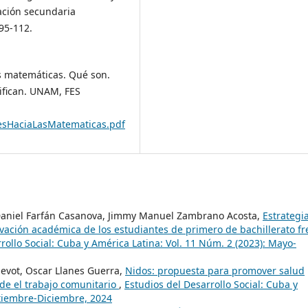
ación secundaria
 95-112.
las matemáticas. Qué son.
fican. UNAM, FES
desHaciaLasMatematicas.pdf
aniel Farfán Casanova, Jimmy Manuel Zambrano Acosta,
Estrategi
ivación académica de los estudiantes de primero de bachillerato fr
rollo Social: Cuba y América Latina: Vol. 11 Núm. 2 (2023): Mayo-
evot, Oscar Llanes Guerra,
Nidos: propuesta para promover salud
de el trabajo comunitario
,
Estudios del Desarrollo Social: Cuba y
ptiembre-Diciembre, 2024