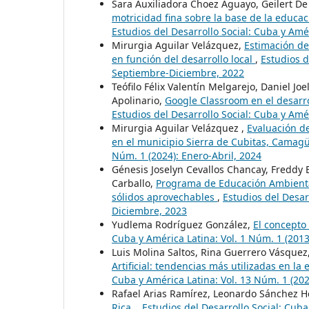
Sara Auxiliadora Choez Aguayo, Geilert D
motricidad fina sobre la base de la educaci
Estudios del Desarrollo Social: Cuba y Amér
Mirurgia Aguilar Velázquez,
Estimación de
en función del desarrollo local
,
Estudios d
Septiembre-Diciembre, 2022
Teófilo Félix Valentín Melgarejo, Daniel Jo
Apolinario,
Google Classroom en el desarro
Estudios del Desarrollo Social: Cuba y Amé
Mirurgia Aguilar Velázquez ,
Evaluación d
en el municipio Sierra de Cubitas, Camag
Núm. 1 (2024): Enero-Abril, 2024
Génesis Joselyn Cevallos Chancay, Freddy 
Carballo,
Programa de Educación Ambiental
sólidos aprovechables
,
Estudios del Desar
Diciembre, 2023
Yudlema Rodríguez González,
El concepto
Cuba y América Latina: Vol. 1 Núm. 1 (2013
Luis Molina Saltos, Rina Guerrero Vásquez
Artificial: tendencias más utilizadas en l
Cuba y América Latina: Vol. 13 Núm. 1 (202
Rafael Arias Ramírez, Leonardo Sánchez 
Rica.
,
Estudios del Desarrollo Social: Cuba