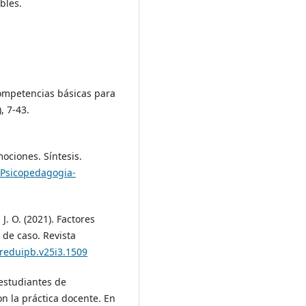
bles.
competencias básicas para
, 7-43.
mociones. Síntesis.
/Psicopedagogia-
 J. O. (2021). Factores
 de caso. Revista
/reduipb.v25i3.1509
 estudiantes de
on la práctica docente. En