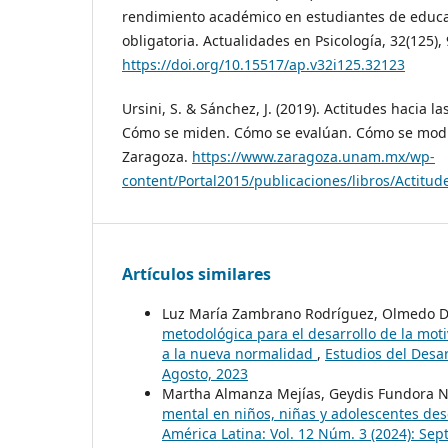
rendimiento académico en estudiantes de educ
obligatoria. Actualidades en Psicología, 32(125),
https://doi.org/10.15517/ap.v32i125.32123
Ursini, S. & Sánchez, J. (2019). Actitudes hacia 
Cómo se miden. Cómo se evalúan. Cómo se modi
Zaragoza.
https://www.zaragoza.unam.mx/wp-
content/Portal2015/publicaciones/libros/Actitu
Artículos similares
Luz María Zambrano Rodríguez, Olmedo D
metodológica para el desarrollo de la mot
a la nueva normalidad
,
Estudios del Desar
Agosto, 2023
Martha Almanza Mejías, Geydis Fundora N
mental en niños, niñas y adolescentes des
América Latina: Vol. 12 Núm. 3 (2024): Se