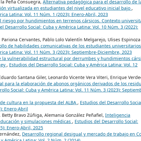
e la Peña Consuegra,
Alternativa pedagógica para el desarrollo de l
ón virtualizada en estudiantes del nivel educativo inicial bajo
,
ica Latina: Vol. 11 Núm. 1 (2023): Enero-Abril, 2023
l riesgo por hundimientos en terrenos cársicos. Contexto universit
el Desarrollo Social: Cuba y América Latina: Vol. 10 Núm. 3 (2022):
el Pariona Cervantes, Pablo Lolo Valentín Melgarejo, Ulises Espinoza
llo de habilidades comunicativas de los estudiantes universitario
rica Latina: Vol. 11 Núm. 3 (2023): Septiembre-Diciembre, 2023
e la vulnerabilidad estructural por derrumbes y hundimientos cárs
üey
,
Estudios del Desarrollo Social: Cuba y América Latina: Vol. 12
Eduardo Santana Giler, Leonardo Vicente Vera Viteri, Enrique Verde
 para la elaboración de abonos orgánicos derivados de los resid
rollo Social: Cuba y América Latina: Vol. 11 Núm. 3 (2023): Septiem
 de cultura en la propuesta del ALBA
,
Estudios del Desarrollo Socia
): Enero-Abril
, Betty Bravo Zúñiga, Alemania González Peñafiel,
Inteligencia
a educación y simulaciones médicas
,
Estudios del Desarrollo Social:
5): Enero-Abril, 2025
Hernández,
Desarrollo regional desigual y mercado de trabajo en C
 y América Latina: Vol. 2 Núm. 2 (2014)