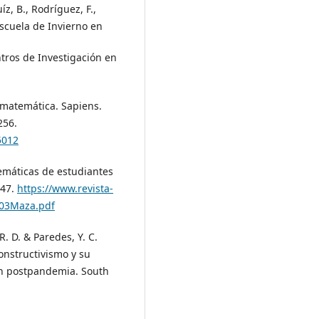
íz, B., Rodríguez, F.,
 Escuela de Invierno en
tros de Investigación en
a matemática. Sapiens.
256.
5012
temáticas de estudiantes
-47.
https://www.revista-
/03Maza.pdf
R. D. & Paredes, Y. C.
constructivismo y su
ión postpandemia. South