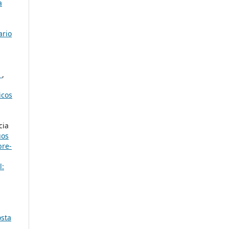
a
ario
s
,
icos
cia
uos
bre-
l:
osta