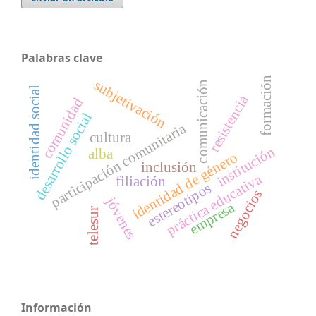
Palabras clave
formación
subjetivación
comunicación
identidad social
resistencia
comunidad
desarrollo social
participación comunitaria
cultura
institución
alba
identidad de género
inclusión
práctica educativa
filiación
estereotipos
negocios
jóvenes
empresa
telesur
Información