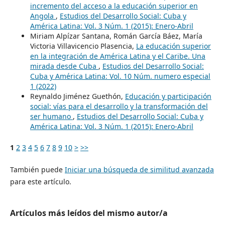
incremento del acceso a la educación superior en
Angola
,
Estudios del Desarrollo Social: Cuba y
América Latina: Vol. 3 Núm. 1 (2015): Enero-Abril
Miriam Alpízar Santana, Román García Báez, María
Victoria Villavicencio Plasencia,
La educación superior
en la integración de América Latina y el Caribe. Una
mirada desde Cuba
,
Estudios del Desarrollo Social:
Cuba y América Latina: Vol. 10 Núm. numero especial
1 (2022)
Reynaldo Jiménez Guethón,
Educación y participación
social: vías para el desarrollo y la transformación del
ser humano
,
Estudios del Desarrollo Social: Cuba y
América Latina: Vol. 3 Núm. 1 (2015): Enero-Abril
1
2
3
4
5
6
7
8
9
10
>
>>
También puede
Iniciar una búsqueda de similitud avanzada
para este artículo.
Artículos más leídos del mismo autor/a