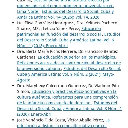
dimensiones del emprendimiento universitario en
Lima Norte
,
Estudios del Desarrollo Social: Cuba y
América Latina: Vol. 14 (2026): Vol. 14, 2026
Lic. Elisa González Henriquez , Dra. Yelineis Pacheco
Suárez, MSc. Leticia Yáñez Pérez,
Educación
patrimonial en función del desarrollo social
,
Estudios
del Desarrollo Social: Cuba y América Latina: Vol. 6
Núm. 1 (2018): Enero-Abril
Dra. Berta María Pichs Herrera, Dr. Francisco Benítez
Cárdenas,
La educación superior en los municipios.
Reflexiones acerca de su contribución al desarrollo de
la universidad cubana
,
Estudios del Desarrollo Social:
Cuba y América Latina: Vol. 9 Núm. 2 (2021): Mayo-
Agosto
Dra. Marybexy Calcerrada Gutiérrez, Dr. Vladimir Pita
Simón,
Educación y prácticas ético-normativas en la
cultura auténtica. Referentes para una comprensión
de la infancia como sujeto de derecho
,
Estudios del
Desarrollo Social: Cuba y América Latina: Vol. 8 Núm. 1
(2020): Enero-Abril
José Venâncio F. da Costa, Víctor Aballe Pérez,
La
educación a distancia como alternativa para el