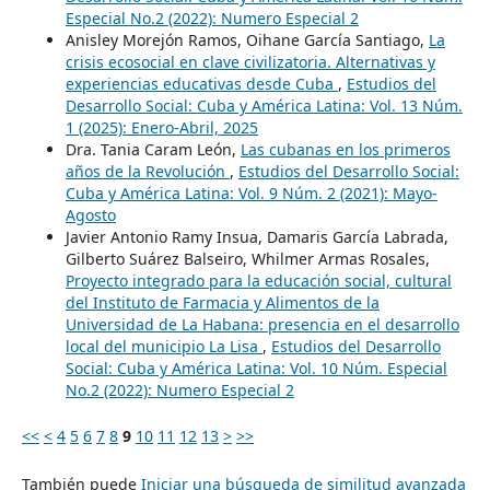
Especial No.2 (2022): Numero Especial 2
Anisley Morejón Ramos, Oihane García Santiago,
La
crisis ecosocial en clave civilizatoria. Alternativas y
experiencias educativas desde Cuba
,
Estudios del
Desarrollo Social: Cuba y América Latina: Vol. 13 Núm.
1 (2025): Enero-Abril, 2025
Dra. Tania Caram León,
Las cubanas en los primeros
años de la Revolución
,
Estudios del Desarrollo Social:
Cuba y América Latina: Vol. 9 Núm. 2 (2021): Mayo-
Agosto
Javier Antonio Ramy Insua, Damaris García Labrada,
Gilberto Suárez Balseiro, Whilmer Armas Rosales,
Proyecto integrado para la educación social, cultural
del Instituto de Farmacia y Alimentos de la
Universidad de La Habana: presencia en el desarrollo
local del municipio La Lisa
,
Estudios del Desarrollo
Social: Cuba y América Latina: Vol. 10 Núm. Especial
No.2 (2022): Numero Especial 2
<<
<
4
5
6
7
8
9
10
11
12
13
>
>>
También puede
Iniciar una búsqueda de similitud avanzada