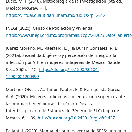
Lucio, M. P. (2018). Metodología de la Investigación (6ta ed.).
México: McGraw Hill.
https://virtual.cuautitlan.unam.mx/rudics/?p=2612
INEGI (2020). Censo de Población y Vivienda.
https://www.inegi.org.mx/programas/ccpv/2020/#Datos_abierto
Juárez Moreno, M., Raesfeld, L. J. & Durán González, R. E.
(2021a). Sexualidad, género y percepción del riesgo a la
infección por VIH en mujeres indígenas de México. Saúde
Soc., 30(2), 1-12.
https://doi.org/10.1590/S0104-
12902021200399
Martínez Olvera, A., Tuñón Pablos, E. & Evangelista García,
A. A. (2020). Mujeres indígenas con educación superior ante
las normas hegemónicas de género. Revista
Interdisciplinaria de Estudios de Género de El Colegio de
México, 6, 1-39,
http://dx.doi.org/10.24201/reg.v6i0.427
Pallant, J. (2020). Manual de supervivencia de SPSS: una guía