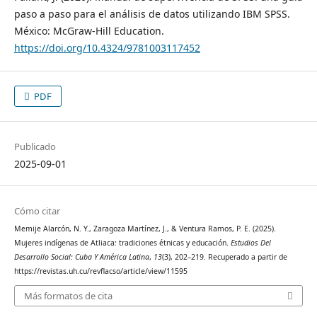
paso a paso para el análisis de datos utilizando IBM SPSS.
México: McGraw-Hill Education.
https://doi.org/10.4324/9781003117452
PDF
Publicado
2025-09-01
Cómo citar
Memije Alarcón, N. Y., Zaragoza Martínez, J., & Ventura Ramos, P. E. (2025).
Mujeres indígenas de Atliaca: tradiciones étnicas y educación.
Estudios Del
Desarrollo Social: Cuba Y América Latina
,
13
(3), 202–219. Recuperado a partir de
https://revistas.uh.cu/revflacso/article/view/11595
Más formatos de cita