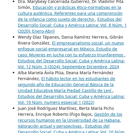
Dra. Marybexy Calcerrada Gutiérrez, Dr. Vladimir Pita
Simón,
Educación y prácticas ético-normativas en la
cultura auténtica. Referentes para una comprensión
de la infancia como sujeto de derecho
,
Estudios del
Desarrollo Social: Cuba y América Latina: Vol. 8 Núm. 1
(2020): Enero-Abril
Wendy Díaz Tápanes, Dania Ramírez Herrera, Gibrán
Rivera González,
El empresarialismo social, un nuevo
enfoque social-empresarial en México. Estudio de
caso: Mujeres en lucha con tu esfuerzo triunfaremos
,
Estudios del Desarrollo Social: Cuba y América Latina:
Vol. 12 Núm. 3 (2024): Septiembre-Diciembre, 2024
Alba Mariela Ávila Plúa, Ileana María Fernández
Fernández,
El hábito lector en los estudiantes de
segundo año de Educación General Básica de la
Unidad Educativa María Piedad Castillo de Leví
,
Estudios del Desarrollo Social: Cuba y América Latina:
Vol. 10 Núm. numero especial 1 (2022)
Juan José Rodríguez Martínez, Berta María Pichs
Herrera, Enrique Roberto Iñigo Bajos,
Gestión de los
recursos humanos en la Universidad de La Habana.
Valoración actual y perspectivas
,
Estudios del
Desarrollo Social: Cuba y América Latina: Vol. 10 Núm.