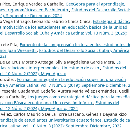
n Pico, Enrique Verdecia Carballo,
GeoGebra para el aprendizaje,
ones trigonométricas en Bachillerato
,
Estudios del Desarrollo Social:
24): Septiembre-Diciembre, 2024
o Vega Intriago, Leonardo Fabricio Chica Chica,
Estrategia didáctic
la motivación de los estudiantes en educación básica de la unidad
el Desarrollo Social: Cuba y América Latina: Vol. 13 Núm. 3 (2025):
rrete Pita,
Fomento de la comprensión lectora en los estudiantes d
eñor Juan Wiesneth
,
Estudios del Desarrollo Social: Cuba y América
22)
 De La Cruz Moreno Arteaga, Silvia Magdalena García Mera,
La
 las relaciones interpersonales: Un estudio de caso
,
Estudios del
Vol. 10 Núm. 2 (2022): Mayo-Agosto
González,
Formación integral en la educación superior: una visión
uba y América Latina: Vol. 7 Núm. 3 (2019): Septiembre-Diciembre, 
ene Yesenia Guadamud Cedeño, Aurora María Vélez Fernández, Cecili
decia Carballo,
Los juegos como estrategia didáctica para la enseñ
cación Básica ecuatoriana. Una revisión teórica
,
Estudios del
Vol. 12 Núm. 2 (2024): Mayo-Agosto, 2024
o Vélez, Carlos Mauricio De La Torre Lascano, Génesis Dayana Rizo
rendizaje de estudiantes universitarios ecuatorianos. Estudio de c
rica Latina: Vol. 10 Núm. 3 (2022): Septiembre-Diciembre, 2022