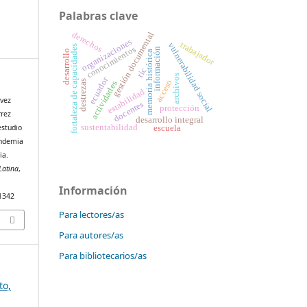
Palabras clave
derechos
gestión documental
organizaciones
trabajador
vulnerabilidad social
fortaleza de capacidades
conocimientos
información
desarrollo
memoria histórica
tic
archivos
ecuador
acceso
destrezas
actividades
estabilidad
ávez
docentes
protección
rrez
desarrollo integral
estudio
sustentabilidad
escuela
andemia
ia.
Latina
,
Información
11342
Para lectores/as
Para autores/as
Para bibliotecarios/as
to,