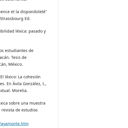
ence et la disponibileté"
. Strassbourg Ed.
ibilidad léxica: pasado y
los estudiantes de
acán. Tesis de
cán, México.
El léxico: La cohesión
es. En Ávila González, I.,
xtual. Morelia.
léxica sobre una muestra
 revista de estudios
s/ayamonte.htm