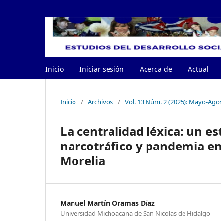
Inicio
Iniciar sesión
Acerca de
Actual
Inicio
/
Archivos
/
Vol. 13 Núm. 2 (2025): Mayo-Ago
La centralidad léxica: un es
narcotráfico y pandemia en
Morelia
Manuel Martín Oramas Díaz
Universidad Michoacana de San Nicolas de Hidalgo