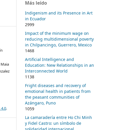
Más leído
Indigenism and its Presence in Art
in Ecuador
2999
Impact of the minimum wage on
reducing multidimensional poverty
in Chilpancingo, Guerrero, Mexico
ín
1468
Artificial Intelligence and
 Maia
Education: New Relationships in an
Interconnected World
nzalez
1138
Fright diseases and recovery of
emotional health in patients from
the peasant communities of
Azángaro, Puno
 4.0
.
1059
La camaradería entre Ho Chi Minh
y Fidel Castro: un símbolo de
solidaridad internacional