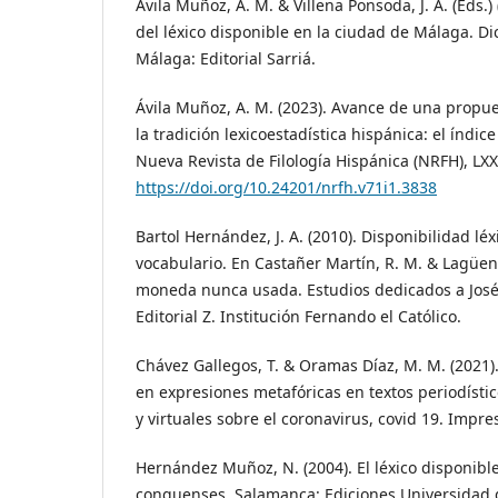
Ávila Muñoz, A. M. & Villena Ponsoda, J. A. (Eds.) 
del léxico disponible en la ciudad de Málaga. Dic
Málaga: Editorial Sarriá.
Ávila Muñoz, A. M. (2023). Avance de una propue
la tradición lexicoestadística hispánica: el índice
Nueva Revista de Filología Hispánica (NRFH), LXXI
https://doi.org/10.24201/nrfh.v71i1.3838
Bartol Hernández, J. A. (2010). Disponibilidad léx
vocabulario. En Castañer Martín, R. M. & Lagüens 
moneda nunca usada. Estudios dedicados a José 
Editorial Z. Institución Fernando el Católico.
Chávez Gallegos, T. & Oramas Díaz, M. M. (2021
en expresiones metafóricas en textos periodísti
y virtuales sobre el coronavirus, covid 19. Impre
Hernández Muñoz, N. (2004). El léxico disponible
conquenses. Salamanca: Ediciones Universidad