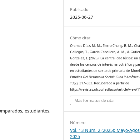
Publicado
2025-06-27
Cómo citar
Oramas Díaz, M. M., Fierro Chong, B. M., Ch
Gallegos, T., Garcia Caballero, A. M., & Gutie
Gonzalez, I. (2025). La centralidad léxica: un 
desde los centros de interés narcotráfico y p
en estudiantes de sexto de primaria de Morel
Estudios Del Desarrollo Social: Cuba Y América 
13
(2), 317–333. Recuperado a partir de
https://revistas.uh.cu/revflacso/article/view/
Más formatos de cita
comparados, estudiantes,
Número
Vol. 13 Núm. 2 (2025): Mayo-Agos
2025