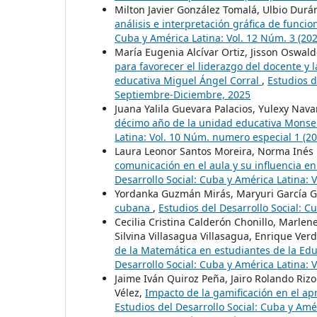
Milton Javier González Tomalá, Ulbio Durá
análisis e interpretación gráfica de funci
Cuba y América Latina: Vol. 12 Núm. 3 (20
María Eugenia Alcívar Ortiz, Jisson Oswald
para favorecer el liderazgo del docente y 
educativa Miguel Ángel Corral
,
Estudios d
Septiembre-Diciembre, 2025
Juana Yalila Guevara Palacios, Yulexy Nava
décimo año de la unidad educativa Mons
Latina: Vol. 10 Núm. numero especial 1 (20
Laura Leonor Santos Moreira, Norma Inés
comunicación en el aula y su influencia en
Desarrollo Social: Cuba y América Latina: 
Yordanka Guzmán Mirás, Maryuri García 
cubana
,
Estudios del Desarrollo Social: C
Cecilia Cristina Calderón Chonillo, Marl
Silvina Villasagua Villasagua, Enrique Ver
de la Matemática en estudiantes de la Edu
Desarrollo Social: Cuba y América Latina: 
Jaime Iván Quiroz Peña, Jairo Rolando Riz
Vélez,
Impacto de la gamificación en el ap
Estudios del Desarrollo Social: Cuba y Amé