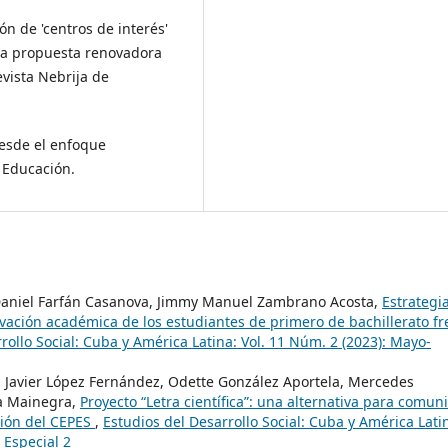
ión de 'centros de interés'
una propuesta renovadora
evista Nebrija de
esde el enfoque
y Educación.
aniel Farfán Casanova, Jimmy Manuel Zambrano Acosta,
Estrategi
ivación académica de los estudiantes de primero de bachillerato fr
rollo Social: Cuba y América Latina: Vol. 11 Núm. 2 (2023): Mayo-
n, Javier López Fernández, Odette González Aportela, Mercedes
a Mainegra,
Proyecto “Letra científica”: una alternativa para comun
stión del CEPES
,
Estudios del Desarrollo Social: Cuba y América Lati
 Especial 2