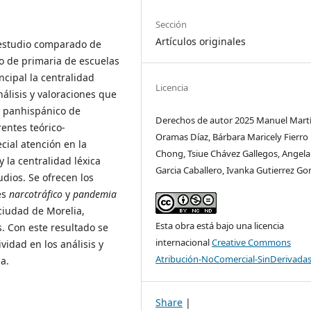
Sección
Artículos originales
n estudio comparado de
ño de primaria de escuelas
cipal la centralidad
Licencia
álisis y valoraciones que
o panhispánico de
Derechos de autor 2025 Manuel Mart
entes teórico-
Oramas Díaz, Bárbara Maricely Fierro
cial atención en la
Chong, Tsiue Chávez Gallegos, Angela
y la centralidad léxica
Garcia Caballero, Ivanka Gutierrez Go
dios. Se ofrecen los
és
narcotráfico
y
pandemia
ciudad de Morelia,
Esta obra está bajo una licencia
. Con este resultado se
internacional
Creative Commons
idad en los análisis y
Atribución-NoComercial-SinDerivadas
a.
Share
|