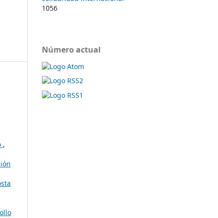
1056
Número actual
o
,
ción
osta
ollo