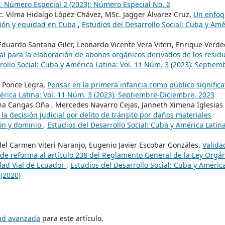
m. Número Especial 2 (2023): Número Especial No. 2
. Vilma Hidalgo López-Chávez, MSc. Jagger Álvarez Cruz,
Un enfo
ación y equidad en Cuba
,
Estudios del Desarrollo Social: Cuba y Amé
Eduardo Santana Giler, Leonardo Vicente Vera Viteri, Enrique Verde
 para la elaboración de abonos orgánicos derivados de los resid
rollo Social: Cuba y América Latina: Vol. 11 Núm. 3 (2023): Septiem
i Ponce Legra,
Pensar en la primera infancia como público significa
érica Latina: Vol. 11 Núm. 3 (2023): Septiembre-Diciembre, 2023
na Cangas Oña , Mercedes Navarro Cejas, Janneth Ximena Iglesias
a decisión judicial por delito de tránsito por daños materiales
ión y dominio
,
Estudios del Desarrollo Social: Cuba y América Latina
z del Carmen Viteri Naranjo, Eugenio Javier Escobar Gonzáles,
Valida
 de reforma al artículo 238 del Reglamento General de la Ley Orgá
idad Vial de Ecuador
,
Estudios del Desarrollo Social: Cuba y Améric
 (2020)
tud avanzada
para este artículo.