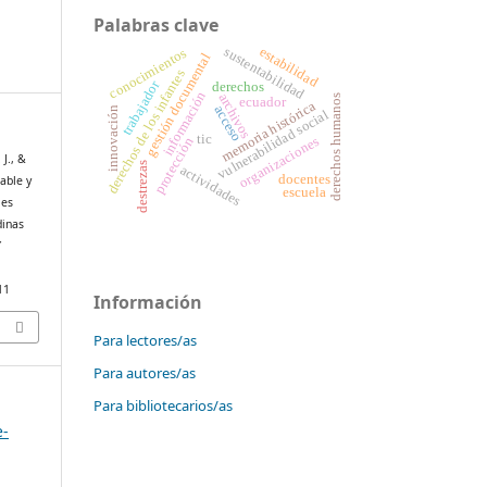
Palabras clave
sustentabilidad
estabilidad
conocimientos
gestión documental
derechos de los infantes
trabajador
derechos
información
archivos
derechos humanos
ecuador
memoria histórica
acceso
innovación
vulnerabilidad social
tic
organizaciones
protección
 J., &
destrezas
actividades
docentes
able y
escuela
les
dinas
Y
11
Información
Para lectores/as
Para autores/as
Para bibliotecarios/as
e-