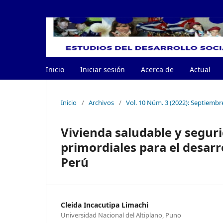
Inicio
Iniciar sesión
Acerca de
Actual
Inicio
/
Archivos
/
Vol. 10 Núm. 3 (2022): Septiembr
Vivienda saludable y segur
primordiales para el desarr
Perú
Cleida Incacutipa Limachi
Universidad Nacional del Altiplano, Puno