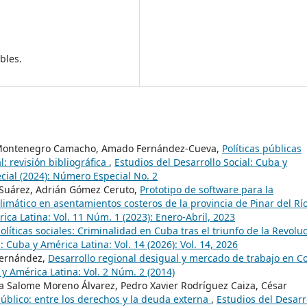
bles.
o Montenegro Camacho, Amado Fernández-Cueva,
Políticas públicas
l: revisión bibliográfica
,
Estudios del Desarrollo Social: Cuba y
ial (2024): Número Especial No. 2
o Suárez, Adrián Gómez Ceruto,
Prototipo de software para la
limático en asentamientos costeros de la provincia de Pinar del Rí
ica Latina: Vol. 11 Núm. 1 (2023): Enero-Abril, 2023
íticas sociales: Criminalidad en Cuba tras el triunfo de la Revolu
: Cuba y América Latina: Vol. 14 (2026): Vol. 14, 2026
Hernández,
Desarrollo regional desigual y mercado de trabajo en C
 y América Latina: Vol. 2 Núm. 2 (2014)
 Salome Moreno Álvarez, Pedro Xavier Rodríguez Caiza, César
público: entre los derechos y la deuda externa
,
Estudios del Desarr