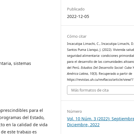
Publicado
2022-12-05
Cómo citar
Incacutipa Limachi, C., Incacutipa Limachi, D.
Santos Puma Llanqui, J. (2022). Vivienda salud
seguridad alimentaria: condiciones primordia
para el desarrollo de las comunidades altoan
ntaria, sistemas
del Perú.
Estudios Del Desarrollo Social: Cuba 
América Latina
,
10
(3). Recuperado a partir de
https://revistas.uh.cu/revflacso/article/view/1
Más formatos de cita
mprescindibles para el
Número
 programas del Estado,
Vol. 10 Núm. 3 (2022): Septiembr
o en la calidad de vida
Diciembre, 2022
 de este trabajo es