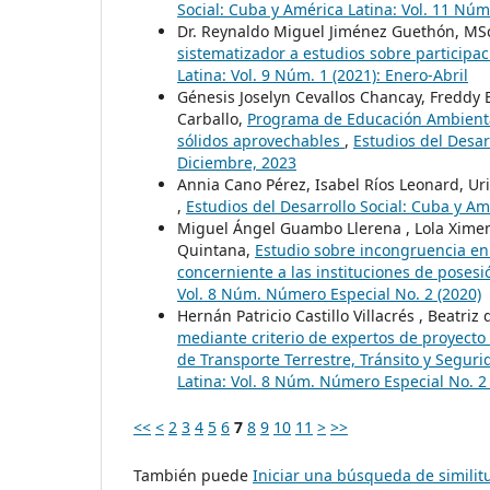
Social: Cuba y América Latina: Vol. 11 Nú
Dr. Reynaldo Miguel Jiménez Guethón, MSc
sistematizador a estudios sobre particip
Latina: Vol. 9 Núm. 1 (2021): Enero-Abril
Génesis Joselyn Cevallos Chancay, Freddy 
Carballo,
Programa de Educación Ambiental
sólidos aprovechables
,
Estudios del Desar
Diciembre, 2023
Annia Cano Pérez, Isabel Ríos Leonard, Ur
,
Estudios del Desarrollo Social: Cuba y Am
Miguel Ángel Guambo Llerena , Lola Xime
Quintana,
Estudio sobre incongruencia en l
concerniente a las instituciones de poses
Vol. 8 Núm. Número Especial No. 2 (2020)
Hernán Patricio Castillo Villacrés , Beatri
mediante criterio de expertos de proyecto
de Transporte Terrestre, Tránsito y Segur
Latina: Vol. 8 Núm. Número Especial No. 2
<<
<
2
3
4
5
6
7
8
9
10
11
>
>>
También puede
Iniciar una búsqueda de simili