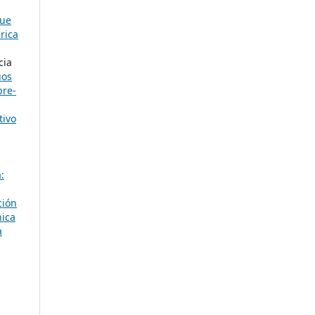
que
rica
cia
uos
bre-
tivo
:
ción
nica
a