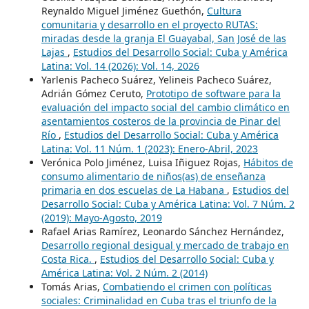
Reynaldo Miguel Jiménez Guethón,
Cultura
comunitaria y desarrollo en el proyecto RUTAS:
miradas desde la granja El Guayabal, San José de las
Lajas
,
Estudios del Desarrollo Social: Cuba y América
Latina: Vol. 14 (2026): Vol. 14, 2026
Yarlenis Pacheco Suárez, Yelineis Pacheco Suárez,
Adrián Gómez Ceruto,
Prototipo de software para la
evaluación del impacto social del cambio climático en
asentamientos costeros de la provincia de Pinar del
Río
,
Estudios del Desarrollo Social: Cuba y América
Latina: Vol. 11 Núm. 1 (2023): Enero-Abril, 2023
Verónica Polo Jiménez, Luisa Iñiguez Rojas,
Hábitos de
consumo alimentario de niños(as) de enseñanza
primaria en dos escuelas de La Habana
,
Estudios del
Desarrollo Social: Cuba y América Latina: Vol. 7 Núm. 2
(2019): Mayo-Agosto, 2019
Rafael Arias Ramírez, Leonardo Sánchez Hernández,
Desarrollo regional desigual y mercado de trabajo en
Costa Rica.
,
Estudios del Desarrollo Social: Cuba y
América Latina: Vol. 2 Núm. 2 (2014)
Tomás Arias,
Combatiendo el crimen con políticas
sociales: Criminalidad en Cuba tras el triunfo de la