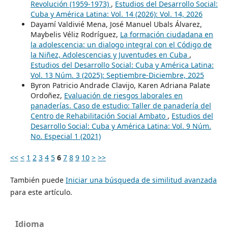
Revolución (1959-1973)
,
Estudios del Desarrollo Social:
Cuba y América Latina: Vol. 14 (2026): Vol. 14, 2026
Dayamí Valdivié Mena, José Manuel Ubals Álvarez,
Maybelis Véliz Rodríguez,
La formación ciudadana en
la adolescencia: un dialogo integral con el Código de
la Niñez, Adolescencias y Juventudes en Cuba
,
Estudios del Desarrollo Social: Cuba y América Latina:
Vol. 13 Núm. 3 (2025): Septiembre-Diciembre, 2025
Byron Patricio Andrade Clavijo, Karen Adriana Palate
Ordoñez,
Evaluación de riesgos laborales en
panaderías. Caso de estudio: Taller de panadería del
Centro de Rehabilitación Social Ambato
,
Estudios del
Desarrollo Social: Cuba y América Latina: Vol. 9 Núm.
No. Especial 1 (2021)
<<
<
1
2
3
4
5
6
7
8
9
10
>
>>
También puede
Iniciar una búsqueda de similitud avanzada
para este artículo.
Idioma