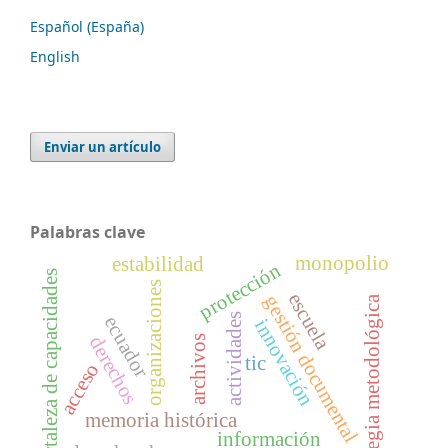
Español (España)
English
Enviar un artículo
Palabras clave
monopolio
estabilidad
protección
fortaleza de capacidades
organizaciones
escuela
gestión documental
estrategia metodológica
actividades
ecuador
innovación
derechos
archivos
tic
acceso
memoria histórica
información