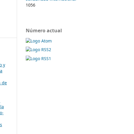
1056
Número actual
o y
ca
n de
l
la
o-
s