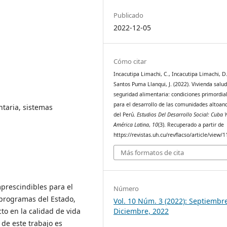
Publicado
2022-12-05
Cómo citar
Incacutipa Limachi, C., Incacutipa Limachi, D.
Santos Puma Llanqui, J. (2022). Vivienda salud
seguridad alimentaria: condiciones primordia
para el desarrollo de las comunidades altoan
ntaria, sistemas
del Perú.
Estudios Del Desarrollo Social: Cuba 
América Latina
,
10
(3). Recuperado a partir de
https://revistas.uh.cu/revflacso/article/view/1
Más formatos de cita
mprescindibles para el
Número
 programas del Estado,
Vol. 10 Núm. 3 (2022): Septiembr
o en la calidad de vida
Diciembre, 2022
 de este trabajo es