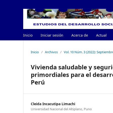
Inicio
Iniciar sesión
Acerca de
Actual
Inicio
/
Archivos
/
Vol. 10 Núm. 3 (2022): Septiembr
Vivienda saludable y segur
primordiales para el desarr
Perú
Cleida Incacutipa Limachi
Universidad Nacional del Altiplano, Puno