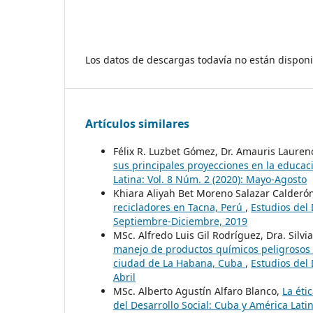
Los datos de descargas todavía no están disponi
Artículos similares
Félix R. Luzbet Gómez, Dr. Amauris Lauren
sus principales proyecciones en la educa
Latina: Vol. 8 Núm. 2 (2020): Mayo-Agosto
Khiara Aliyah Bet Moreno Salazar Calderó
recicladores en Tacna, Perú
,
Estudios del 
Septiembre-Diciembre, 2019
MSc. Alfredo Luis Gil Rodríguez, Dra. Silv
manejo de productos químicos peligrosos 
ciudad de La Habana, Cuba
,
Estudios del 
Abril
MSc. Alberto Agustín Alfaro Blanco,
La éti
del Desarrollo Social: Cuba y América Latin