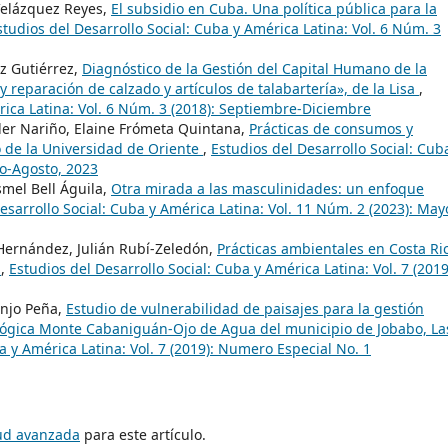
Velázquez Reyes,
El subsidio en Cuba. Una política pública para la
studios del Desarrollo Social: Cuba y América Latina: Vol. 6 Núm. 3
oz Gutiérrez,
Diagnóstico de la Gestión del Capital Humano de la
reparación de calzado y artículos de talabartería», de la Lisa
,
rica Latina: Vol. 6 Núm. 3 (2018): Septiembre-Diciembre
er Nariño, Elaine Frómeta Quintana,
Prácticas de consumos y
so de la Universidad de Oriente
,
Estudios del Desarrollo Social: Cub
yo-Agosto, 2023
smel Bell Águila,
Otra mirada a las masculinidades: un enfoque
esarrollo Social: Cuba y América Latina: Vol. 11 Núm. 2 (2023): May
Hernández, Julián Rubí-Zeledón,
Prácticas ambientales en Costa Ri
s
,
Estudios del Desarrollo Social: Cuba y América Latina: Vol. 7 (2019
anjo Peña,
Estudio de vulnerabilidad de paisajes para la gestión
lógica Monte Cabaniguán-Ojo de Agua del municipio de Jobabo, La
a y América Latina: Vol. 7 (2019): Numero Especial No. 1
tud avanzada
para este artículo.