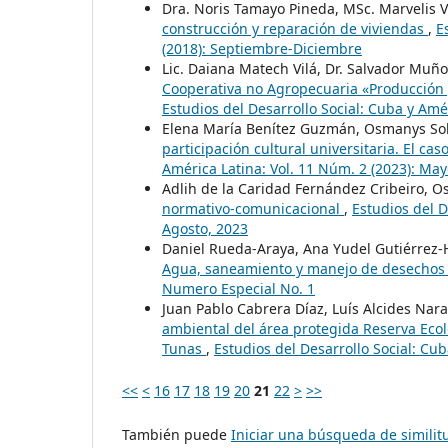
Dra. Noris Tamayo Pineda, MSc. Marvelis 
construcción y reparación de viviendas
,
E
(2018): Septiembre-Diciembre
Lic. Daiana Matech Vilá, Dr. Salvador Muñ
Cooperativa no Agropecuaria «Producción y 
Estudios del Desarrollo Social: Cuba y Amé
Elena María Benítez Guzmán, Osmanys Sol
participación cultural universitaria. El ca
América Latina: Vol. 11 Núm. 2 (2023): Ma
Adlih de la Caridad Fernández Cribeiro, O
normativo-comunicacional
,
Estudios del D
Agosto, 2023
Daniel Rueda-Araya, Ana Yudel Gutiérrez-
Agua, saneamiento y manejo de desecho
Numero Especial No. 1
Juan Pablo Cabrera Díaz, Luís Alcides Nar
ambiental del área protegida Reserva Eco
Tunas
,
Estudios del Desarrollo Social: Cub
<<
<
16
17
18
19
20
21
22
>
>>
También puede
Iniciar una búsqueda de simili