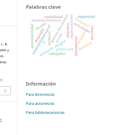
Palabras clave
gestión documental
organizaciones
impunidad
estabilidad
inequidad
memoria histórica
actividades
escuela
derechos
sustentabilidad
vulnerabilidad social
docentes
desarrollo
ecuador
archivos
acceso
información
desarrollo integral
tic
destrezas
 J., &
protección
able y
trabajador
les
dinas
Y
11
Información
Para lectores/as
Para autores/as
Para bibliotecarios/as
e-