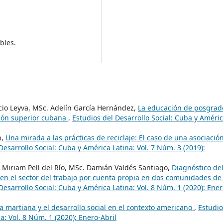
bles.
cio Leyva, MSc. Adelín García Hernández,
La educación de posgrad
ción superior cubana
,
Estudios del Desarrollo Social: Cuba y Améri
n,
Una mirada a las prácticas de reciclaje: El caso de una asociació
Desarrollo Social: Cuba y América Latina: Vol. 7 Núm. 3 (2019):
ia Miriam Pell del Río, MSc. Damián Valdés Santiago,
Diagnóstico de
en el sector del trabajo por cuenta propia en dos comunidades de 
Desarrollo Social: Cuba y América Latina: Vol. 8 Núm. 1 (2020): Ener
ca martiana y el desarrollo social en el contexto americano
,
Estudio
a: Vol. 8 Núm. 1 (2020): Enero-Abril