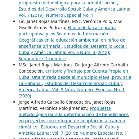
propuesta metodológica para su identificación
,
Estudios del Desarrollo Social: Cuba y América Latina:
Vol. 7 (2019): Numero Especial No. 1
Lic. Janet Rojas Martínez, MSc. Verónica Polo, MSc.
Giselle Armas Pedraza,
El uso de la cartografía
participativa y los Sistemas de Información
Geográficas en la educación ambiental en niños de
enseñanza primaria
,
Estudios del Desarrollo Social:
Cuba y América Latina: Vol. 6 Núm. 3 (2018):
Septiembre-Diciembre
MSc. Janet Rojas Martínez, Dr. Jorge Alfredo Carballo
Concepción,
erritorio y Trabajo por Cuenta Propia en
Cuba. Una mirada desde el municipio Playa, provincia
La Habana
,
Estudios del Desarrollo Social: Cuba y
América Latina: Vol. 8 Núm. Número Especial No. 1
(2020)
Jorge Alfredo Carballo Concepción, Janet Rojas
Martínez, Verónica Polo Jiménezv,
Propuesta
metodológica para la determinación de beneficiarios
en proyectos con enfoque de adaptación al cambio
climático
,
Estudios del Desarrollo Social: Cuba y
América Latina: Vol. 7 (2019): Numero Especial No. 1