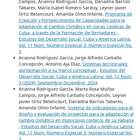
Campos, Arianna Rodríguez García, Dariadna Barrios
Tabares, María Isabel Romero Sarduy, Leyner Javier
Ortiz Betancourt, Amanda Olmo Infante,
Programa de
Creación y Fortalecimiento de Capacidades para la
Adaptación al Cambio Climático en zonas costeras de
Cuba, a través de la Formación de formadores
,
Estudios del Desarrollo Social: Cuba y América Latina:
Vol. 11 Núm. Número Especial 3: Número Especial No.
3
Arianna Rodríguez García, Jorge Alfredo Carballo
Concepción, Antonio Aja Díaz,
Sistemas territoriales:
aproximación a su marco conceptual
,
Estudios del
Desarrollo Social: Cuba y América Latina: Vol. 12 Núm.
3 (2024): Septiembre-Diciembre, 2024
Arianna Rodríguez García, Marta Rosa Muñoz
Campos, Jorge Alfredo Carballo Concepción, Leyner
Javier Ortiz Betancourt, Dariadna Barrios Tabares,
Amanda Olmo Infante,
Sistema de indicadores para el
diseño y evaluación de proyectos para la adaptación al
cambio climático en municipios costeros de La Habana
,
Estudios del Desarrollo Social: Cuba y América Latina:
Vol. 11 Núm. Número Especial 3: Número Especial No.
3