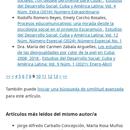
sociales. ¿Un debate pertinente para Cuba?
,
Estudios
del Desarrollo Social: Cuba y América Latina: Vol. 4
Núm. Extra (2016): Numero Extraordinario
Rodolfo Romero Reyes, Emely Corcho Rosales,
Procesos educomunicativos: una mirada desde la
psicología social en el proyecto Escaramujo
,
Estudios
del Desarrollo Social: Cuba y América Latina: Vol. 12
Núm. Número Especial (2024): Número Especial No. 1
Dra. María del Carmen Zabala Arguelles,
Los estudios
de las desigualdades por color de la piel en Cuba:
2008- 2018
,
Estudios del Desarrollo Social: Cuba y
América Latina: Vol. 9 Núm. 1 (2021): Enero-Abril
<<
<
4
5
6
7
8
9
10
11
12
13
>
>>
También puede
Iniciar una búsqueda de similitud avanzada
para este artículo.
Artículos más leídos del mismo autor/a
Jorge Alfredo Carballo Concepción, Marta Rosa Muñoz