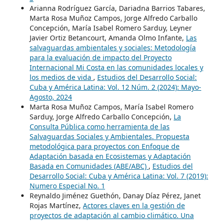
Arianna Rodríguez García, Dariadna Barrios Tabares,
Marta Rosa Muñoz Campos, Jorge Alfredo Carballo
Concepción, María Isabel Romero Sarduy, Leyner
Javier Ortiz Betancourt, Amanda Olmo Infante,
Las
salvaguardas ambientales y sociales: Metodología
para la evaluación de impacto del Proyecto
Internacional Mi Costa en las comunidades locales y
los medios de vida
,
Estudios del Desarrollo Social:
Cuba y América Latina: Vol. 12 Núm. 2 (2024): Mayo-
Agosto, 2024
Marta Rosa Muñoz Campos, María Isabel Romero
Sarduy, Jorge Alfredo Carballo Concepción,
La
Consulta Pública como herramienta de las
Salvaguardas Sociales y Ambientales. Propuesta
metodológica para proyectos con Enfoque de
Adaptación basada en Ecosistemas y Adaptación
Basada en Comunidades (ABE/ABC)
,
Estudios del
Desarrollo Social: Cuba y América Latina: Vol. 7 (2019):
Numero Especial No. 1
Reynaldo Jiménez Guethón, Danay Díaz Pérez, Janet
Rojas Martínez,
Actores claves en la gestión de
proyectos de adaptación al cambio climático. Una