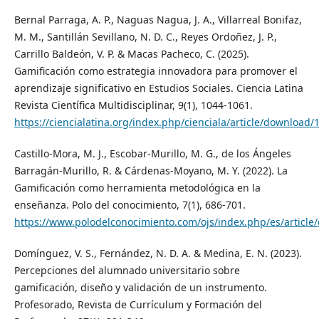
Bernal Parraga, A. P., Naguas Nagua, J. A., Villarreal Bonifaz,
M. M., Santillán Sevillano, N. D. C., Reyes Ordoñez, J. P.,
Carrillo Baldeón, V. P. & Macas Pacheco, C. (2025).
Gamificación como estrategia innovadora para promover el
aprendizaje significativo en Estudios Sociales. Ciencia Latina
Revista Científica Multidisciplinar, 9(1), 1044-1061.
https://ciencialatina.org/index.php/cienciala/article/download
Castillo-Mora, M. J., Escobar-Murillo, M. G., de los Ángeles
Barragán-Murillo, R. & Cárdenas-Moyano, M. Y. (2022). La
Gamificación como herramienta metodológica en la
enseñanza. Polo del conocimiento, 7(1), 686-701.
https://www.polodelconocimiento.com/ojs/index.php/es/articl
Domínguez, V. S., Fernández, N. D. A. & Medina, E. N. (2023).
Percepciones del alumnado universitario sobre
gamificación, diseño y validación de un instrumento.
Profesorado, Revista de Currículum y Formación del