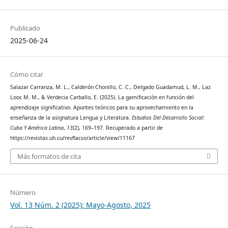
Publicado
2025-06-24
Cómo citar
Salazar Carranza, M. L., Calderón Chonillo, C. C., Delgado Guadamud, L. M., Laz
Loor, M. M., & Verdecia Carballo, E. (2025). La gamificación en función del
aprendizaje significativo. Apuntes teóricos para su aprovechamiento en la
enseñanza de la asignatura Lengua y Literatura.
Estudios Del Desarrollo Social:
Cuba Y América Latina
,
13
(2), 169–197. Recuperado a partir de
https://revistas.uh.cu/revflacso/article/view/11167
Más formatos de cita
Número
Vol. 13 Núm. 2 (2025): Mayo-Agosto, 2025
Sección