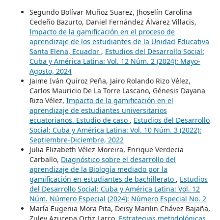
Segundo Bolívar Muñoz Suarez, Jhoselín Carolina
Cedeño Bazurto, Daniel Fernández Álvarez Villacis,
Impacto de la gamificación en el proceso de
aprendizaje de los estudiantes de la Unidad Educativa
Santa Elena, Ecuador
,
Estudios del Desarrollo Social:
Cuba y América Latina: Vol. 12 Núm. 2 (2024): Mayo-
Agosto, 2024
Jaime Iván Quiroz Peña, Jairo Rolando Rizo Vélez,
Carlos Mauricio De La Torre Lascano, Génesis Dayana
Rizo Vélez,
Impacto de la gamificación en el
aprendizaje de estudiantes universitarios
ecuatorianos. Estudio de caso
,
Estudios del Desarrollo
Social: Cuba y América Latina: Vol. 10 Núm. 3 (2022):
Septiembre-Diciembre, 2022
Julia Elizabeth Vélez Moreira, Enrique Verdecia
Carballo,
Diagnóstico sobre el desarrollo del
aprendizaje de la Biología mediado por la
gamificación en estudiantes de bachillerato
,
Estudios
del Desarrollo Social: Cuba y América Latina: Vol. 12
Núm. Número Especial (2024): Número Especial No. 2
María Eugenia Mora Pita, Deisy Marilin Chávez Bajaña,
Zuley Azucena Ortiz Larco,
Estrategias metodológicas