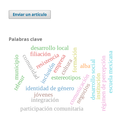
Enviar un artículo
Palabras clave
desarrollo local
formación
escuela mexicana
filiación
resistencia
empresa
comunidad
municipio
régimen de percepción
cultura
desarrollo social
inclusión
alba
comunicación
institución
telesur
estereotipos
negocios
identidad de género
jóvenes
integración
participación comunitaria