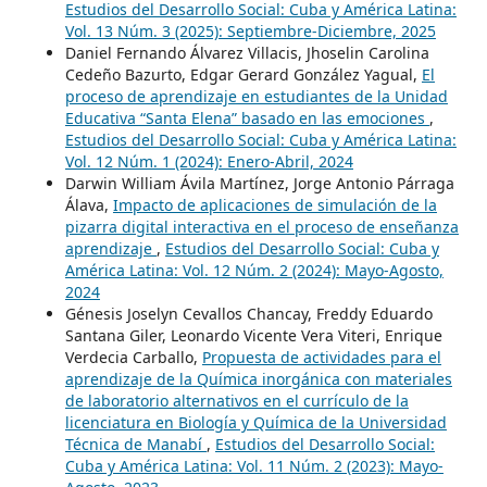
Estudios del Desarrollo Social: Cuba y América Latina:
Vol. 13 Núm. 3 (2025): Septiembre-Diciembre, 2025
Daniel Fernando Álvarez Villacis, Jhoselin Carolina
Cedeño Bazurto, Edgar Gerard González Yagual,
El
proceso de aprendizaje en estudiantes de la Unidad
Educativa “Santa Elena” basado en las emociones
,
Estudios del Desarrollo Social: Cuba y América Latina:
Vol. 12 Núm. 1 (2024): Enero-Abril, 2024
Darwin William Ávila Martínez, Jorge Antonio Párraga
Álava,
Impacto de aplicaciones de simulación de la
pizarra digital interactiva en el proceso de enseñanza
aprendizaje
,
Estudios del Desarrollo Social: Cuba y
América Latina: Vol. 12 Núm. 2 (2024): Mayo-Agosto,
2024
Génesis Joselyn Cevallos Chancay, Freddy Eduardo
Santana Giler, Leonardo Vicente Vera Viteri, Enrique
Verdecia Carballo,
Propuesta de actividades para el
aprendizaje de la Química inorgánica con materiales
de laboratorio alternativos en el currículo de la
licenciatura en Biología y Química de la Universidad
Técnica de Manabí
,
Estudios del Desarrollo Social:
Cuba y América Latina: Vol. 11 Núm. 2 (2023): Mayo-