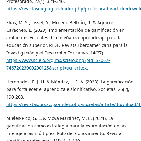
Profesorado, 27(1), 321-346.
https://revistaseug.ugr.es/index.php/profesorado/article/down
Elías, M. S., Lisset, Y., Moreno Beltrán, R. & Aguirre
Caracheo, E. (2023). Implementación de gamificación en
ambientes virtuales de enseñanza-aprendizaje para la
educación superior. RIDE. Revista Iberoamericana para la
Investigación y el Desarrollo Educativo, 14(27).
https://www.scielo.org.mx/scielo.php?pid=S2007-
74672023000200125&script=sci_arttext
Hernández, E. J. H. & Méndez, L. S. A. (2023). La gamificación
para fortalecer el aprendizaje significativo. Societas, 25(2),
190-208.
https://revistas.up.ac.pa/index.php/societas/article/download/
Mieles-Pico, G. L. & Moya Martínez, M. E. (2021). La
gamificación como estrategia para la estimulación de las
inteligencias múltiples. Polo del Conocimiento: Revista
científico-profesional, 6(1), 111-129.