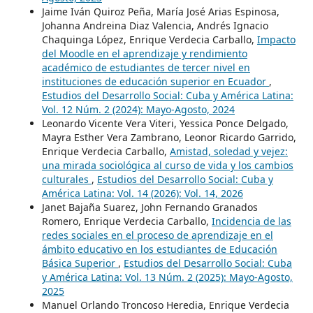
Jaime Iván Quiroz Peña, María José Arias Espinosa,
Johanna Andreina Diaz Valencia, Andrés Ignacio
Chaquinga López, Enrique Verdecia Carballo,
Impacto
del Moodle en el aprendizaje y rendimiento
académico de estudiantes de tercer nivel en
instituciones de educación superior en Ecuador
,
Estudios del Desarrollo Social: Cuba y América Latina:
Vol. 12 Núm. 2 (2024): Mayo-Agosto, 2024
Leonardo Vicente Vera Viteri, Yessica Ponce Delgado,
Mayra Esther Vera Zambrano, Leonor Ricardo Garrido,
Enrique Verdecia Carballo,
Amistad, soledad y vejez:
una mirada sociológica al curso de vida y los cambios
culturales
,
Estudios del Desarrollo Social: Cuba y
América Latina: Vol. 14 (2026): Vol. 14, 2026
Janet Bajaña Suarez, John Fernando Granados
Romero, Enrique Verdecia Carballo,
Incidencia de las
redes sociales en el proceso de aprendizaje en el
ámbito educativo en los estudiantes de Educación
Básica Superior
,
Estudios del Desarrollo Social: Cuba
y América Latina: Vol. 13 Núm. 2 (2025): Mayo-Agosto,
2025
Manuel Orlando Troncoso Heredia, Enrique Verdecia