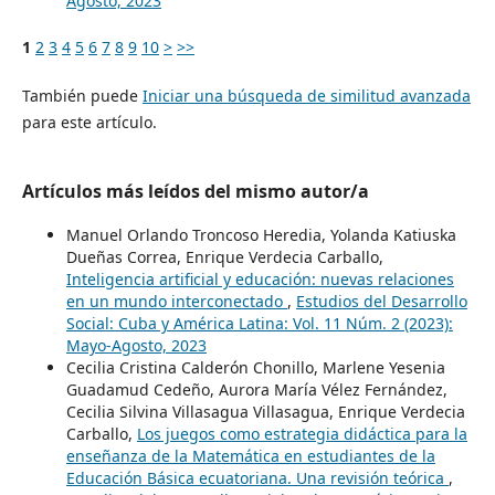
Agosto, 2023
1
2
3
4
5
6
7
8
9
10
>
>>
También puede
Iniciar una búsqueda de similitud avanzada
para este artículo.
Artículos más leídos del mismo autor/a
Manuel Orlando Troncoso Heredia, Yolanda Katiuska
Dueñas Correa, Enrique Verdecia Carballo,
Inteligencia artificial y educación: nuevas relaciones
en un mundo interconectado
,
Estudios del Desarrollo
Social: Cuba y América Latina: Vol. 11 Núm. 2 (2023):
Mayo-Agosto, 2023
Cecilia Cristina Calderón Chonillo, Marlene Yesenia
Guadamud Cedeño, Aurora María Vélez Fernández,
Cecilia Silvina Villasagua Villasagua, Enrique Verdecia
Carballo,
Los juegos como estrategia didáctica para la
enseñanza de la Matemática en estudiantes de la
Educación Básica ecuatoriana. Una revisión teórica
,