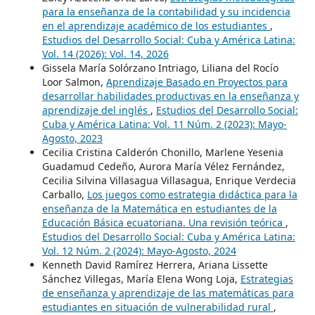
para la enseñanza de la contabilidad y su incidencia
en el aprendizaje académico de los estudiantes
,
Estudios del Desarrollo Social: Cuba y América Latina:
Vol. 14 (2026): Vol. 14, 2026
Gissela María Solórzano Intriago, Liliana del Rocío
Loor Salmon,
Aprendizaje Basado en Proyectos para
desarrollar habilidades productivas en la enseñanza y
aprendizaje del inglés
,
Estudios del Desarrollo Social:
Cuba y América Latina: Vol. 11 Núm. 2 (2023): Mayo-
Agosto, 2023
Cecilia Cristina Calderón Chonillo, Marlene Yesenia
Guadamud Cedeño, Aurora María Vélez Fernández,
Cecilia Silvina Villasagua Villasagua, Enrique Verdecia
Carballo,
Los juegos como estrategia didáctica para la
enseñanza de la Matemática en estudiantes de la
Educación Básica ecuatoriana. Una revisión teórica
,
Estudios del Desarrollo Social: Cuba y América Latina:
Vol. 12 Núm. 2 (2024): Mayo-Agosto, 2024
Kenneth David Ramírez Herrera, Ariana Lissette
Sánchez Villegas, María Elena Wong Loja,
Estrategias
de enseñanza y aprendizaje de las matemáticas para
estudiantes en situación de vulnerabilidad rural
,