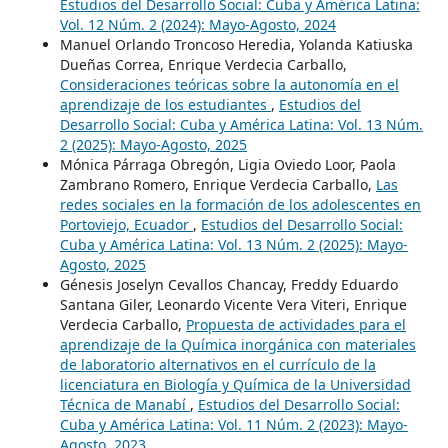
Estudios del Desarrollo Social: Cuba y América Latina:
Vol. 12 Núm. 2 (2024): Mayo-Agosto, 2024
Manuel Orlando Troncoso Heredia, Yolanda Katiuska
Dueñas Correa, Enrique Verdecia Carballo,
Consideraciones teóricas sobre la autonomía en el
aprendizaje de los estudiantes
,
Estudios del
Desarrollo Social: Cuba y América Latina: Vol. 13 Núm.
2 (2025): Mayo-Agosto, 2025
Mónica Párraga Obregón, Ligia Oviedo Loor, Paola
Zambrano Romero, Enrique Verdecia Carballo,
Las
redes sociales en la formación de los adolescentes en
Portoviejo, Ecuador
,
Estudios del Desarrollo Social:
Cuba y América Latina: Vol. 13 Núm. 2 (2025): Mayo-
Agosto, 2025
Génesis Joselyn Cevallos Chancay, Freddy Eduardo
Santana Giler, Leonardo Vicente Vera Viteri, Enrique
Verdecia Carballo,
Propuesta de actividades para el
aprendizaje de la Química inorgánica con materiales
de laboratorio alternativos en el currículo de la
licenciatura en Biología y Química de la Universidad
Técnica de Manabí
,
Estudios del Desarrollo Social:
Cuba y América Latina: Vol. 11 Núm. 2 (2023): Mayo-
Agosto, 2023