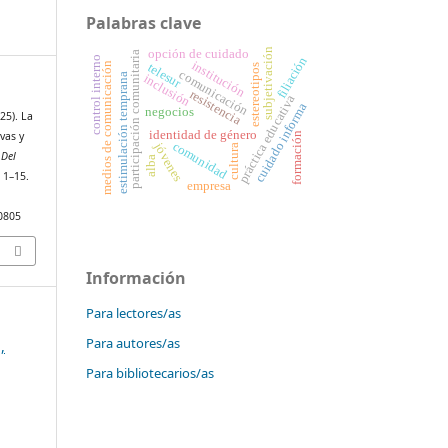
Palabras clave
opción de cuidado
subjetivación
participación comunitaria
filiación
control interno
institución
telesur
medios de comunicación
estereotipos
comunicación
inclusión
estimulación temprana
resistencia
práctica educativa
cuidado informa
negocios
25). La
identidad de género
ivas y
formación
comunidad
jóvenes
cultura
 Del
alba
, 1–15.
empresa
10805
Información
Para lectores/as
Para autores/as
,
Para bibliotecarios/as