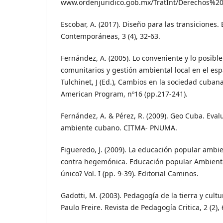
www.ordenjuridico.gob.mx/TratInt/Derechos%
Escobar, A. (2017). Diseño para las transiciones.
Contemporáneas, 3 (4), 32-63.
Fernández, A. (2005). Lo conveniente y lo posibl
comunitarios y gestión ambiental local en el es
Tulchinet, J (Ed.), Cambios en la sociedad cuban
American Program, nº16 (pp.217-241).
Fernández, A. & Pérez, R. (2009). Geo Cuba. Eva
ambiente cubano. CITMA- PNUMA.
Figueredo, J. (2009). La educación popular ambi
contra hegemónica. Educación popular Ambienta
único? Vol. I (pp. 9-39). Editorial Caminos.
Gadotti, M. (2003). Pedagogía de la tierra y cultu
Paulo Freire. Revista de Pedagogía Critica, 2 (2), 