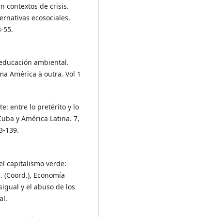
n contextos de crisis.
ernativas ecosociales.
8-55.
a educación ambiental.
a América à outra. Vol 1
: entre lo pretérito y lo
Cuba y América Latina. 7,
3-139.
del capitalismo verde:
. (Coord.), Economía
igual y el abuso de los
al.