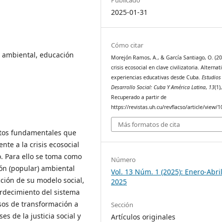
2025-01-31
Cómo citar
n ambiental, educación
Morejón Ramos, A., & García Santiago, O. (20
crisis ecosocial en clave civilizatoria. Alternat
experiencias educativas desde Cuba.
Estudios
Desarrollo Social: Cuba Y América Latina
,
13
(1)
Recuperado a partir de
https://revistas.uh.cu/revflacso/article/view/
Más formatos de cita
retos fundamentales que
nte a la crisis ecosocial
. Para ello se toma como
Número
ión (popular) ambiental
Vol. 13 Núm. 1 (2025): Enero-Abril
cción de su modelo social,
2025
rdecimiento del sistema
sos de transformación a
Sección
es de la justicia social y
Artículos originales