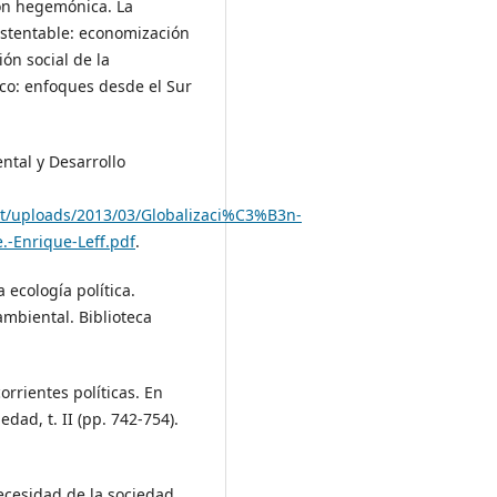
ción hegemónica. La
sustentable: economización
ón social de la
ico: enfoques desde el Sur
ental y Desarrollo
nt/uploads/2013/03/Globalizaci%C3%B3n-
.-Enrique-Leff.pdf
.
a ecología política.
ambiental. Biblioteca
orrientes políticas. En
edad, t. II (pp. 742-754).
ecesidad de la sociedad