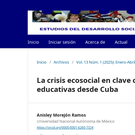
Inicio
Iniciar sesión
Acerca de
Actual
Inicio
/
Archivos
/
Vol. 13 Núm. 1 (2025): Enero-Abri
La crisis ecosocial en clave 
educativas desde Cuba
Anisley Morejón Ramos
Universidad Nacional Autónoma de México
https://orcid.org/0000-0001-6260-7324