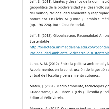
Leff, E. (2011). Límites y desafíos de la domina
geopolítica de la biodiversidad y el desarrollo 
del mundo, racionalidad ambiental y reapropiaci
naturaleza. En Pichs, M. (Coord.), Cambio climát
(pp. 196-226). Ruth Casa Editorial.
Leff, E. (2013). Globalización, Racionalidad Ambi
Sustentable
http://oraloteca.unimagdalena.edu.co/wpconte
Racionalidad-ambiental-y-desarrollo-sustentable
Luna, A. M. (2012). Entre la política ambiental y l
Acoplamientos en la construcción de la gestión 
virtual de filosofía y pensamiento cubanos.
Mateo, J. (2001). Medio ambiente, tecnologías y c
Guadarrama, P & Suárez, C (Eds.), Filosofía y Soci
Editorial Félix Varela.
Morejón, A. (2011). Conciencia Ambiental: una n