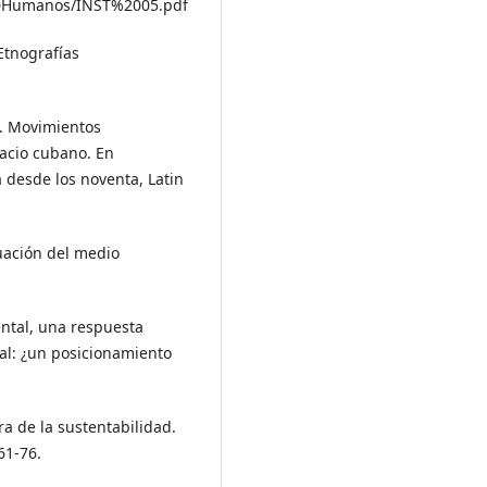
20Humanos/INST%2005.pdf
 Etnografías
e. Movimientos
pacio cubano. En
a desde los noventa, Latin
luación del medio
ental, una respuesta
l: ¿un posicionamiento
ra de la sustentabilidad.
61-76.