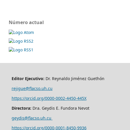
Número actual
Editor Ejecutivo:
Dr. Reynaldo Jiménez Guethón
rejigue@flacso.uh.cu
https://orcid.org/0000-0002-4450-445X
Directora:
Dra. Geydis E. Fundora Nevot
geydis@flacso.uh.cu
https://orcid.org/
0000-0001-8450-9936