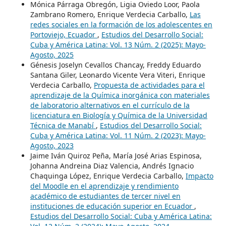
Mónica Párraga Obregón, Ligia Oviedo Loor, Paola
Zambrano Romero, Enrique Verdecia Carballo,
Las
redes sociales en la formación de los adolescentes en
Portoviejo, Ecuador
,
Estudios del Desarrollo Social:
Cuba y América Latina: Vol. 13 Núm. 2 (2025): Mayo-
Agosto, 2025
Génesis Joselyn Cevallos Chancay, Freddy Eduardo
Santana Giler, Leonardo Vicente Vera Viteri, Enrique
Verdecia Carballo,
Propuesta de actividades para el
aprendizaje de la Química inorgánica con materiales
de laboratorio alternativos en el currículo de la
licenciatura en Biología y Química de la Universidad
Técnica de Manabí
,
Estudios del Desarrollo Social:
Cuba y América Latina: Vol. 11 Núm. 2 (2023): Mayo-
Agosto, 2023
Jaime Iván Quiroz Peña, María José Arias Espinosa,
Johanna Andreina Diaz Valencia, Andrés Ignacio
Chaquinga López, Enrique Verdecia Carballo,
Impacto
del Moodle en el aprendizaje y rendimiento
académico de estudiantes de tercer nivel en
instituciones de educación superior en Ecuador
,
Estudios del Desarrollo Social: Cuba y América Latina: