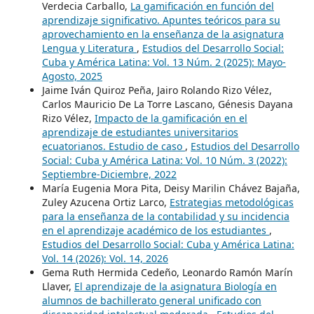
Verdecia Carballo,
La gamificación en función del
aprendizaje significativo. Apuntes teóricos para su
aprovechamiento en la enseñanza de la asignatura
Lengua y Literatura
,
Estudios del Desarrollo Social:
Cuba y América Latina: Vol. 13 Núm. 2 (2025): Mayo-
Agosto, 2025
Jaime Iván Quiroz Peña, Jairo Rolando Rizo Vélez,
Carlos Mauricio De La Torre Lascano, Génesis Dayana
Rizo Vélez,
Impacto de la gamificación en el
aprendizaje de estudiantes universitarios
ecuatorianos. Estudio de caso
,
Estudios del Desarrollo
Social: Cuba y América Latina: Vol. 10 Núm. 3 (2022):
Septiembre-Diciembre, 2022
María Eugenia Mora Pita, Deisy Marilin Chávez Bajaña,
Zuley Azucena Ortiz Larco,
Estrategias metodológicas
para la enseñanza de la contabilidad y su incidencia
en el aprendizaje académico de los estudiantes
,
Estudios del Desarrollo Social: Cuba y América Latina:
Vol. 14 (2026): Vol. 14, 2026
Gema Ruth Hermida Cedeño, Leonardo Ramón Marín
Llaver,
El aprendizaje de la asignatura Biología en
alumnos de bachillerato general unificado con