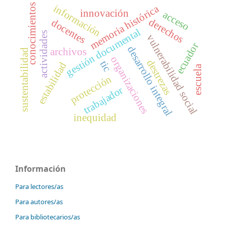
conocimientos
información
memoria histórica
innovación
acceso
derechos
docentes
gestión documental
actividades
vulnerabilidad social
ecuador
desarrollo integral
archivos
sustentabilidad
organizaciones
destrezas
tic
estabilidad
escuela
protección
trabajador
inequidad
Información
Para lectores/as
Para autores/as
Para bibliotecarios/as