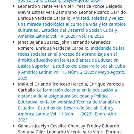
Vol. 12 Núm. 2 (2024): Mayo-Agosto, 2024
Leonardo Vicente Vera Viteri, Yessica Ponce Delgado,
Mayra Esther Vera Zambrano, Leonor Ricardo Garrido,
Enrique Verdecia Carballo,
Amistad, soledad y vejez:
una mirada sociológica al curso de vida y los cambios
culturales
,
Estudios del Desarrollo Social: Cuba y
América Latina: Vol. 14 (2026): Vol. 14, 2026
Janet Bajaña Suarez, John Fernando Granados
Romero, Enrique Verdecia Carballo,
Incidencia de las
redes sociales en el proceso de aprendizaje en el
ámbito educativo en los estudiantes de Educación
Básica Superior
,
Estudios del Desarrollo Social: Cuba
y América Latina: Vol. 13 Núm. 2 (2025): Mayo-Agosto,
2025
Manuel Orlando Troncoso Heredia, Enrique Verdecia
Carballo,
La formación docente en la educación a
distancia de la asignatura Sociedad y Política
Educativa, en la Universidad Técnica de Manabí en
Ecuador
,
Estudios del Desarrollo Social: Cuba y
América Latina: Vol. 11 Núm. 1 (2023): Enero-Abril,
2023
Génesis Joselyn Cevallos Chancay, Freddy Eduardo
Santana Giler, Leonardo Vicente Vera Viteri, Enrique