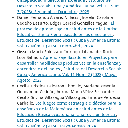
discapacidad intelectual moderada
,
Estudios del
Desarrollo Social: Cuba y América Latina: Vol. 11 Núm.
3 (2023): Septiembre-Diciembre, 2023
Daniel Fernando Álvarez Villacis, Jhoselin Carolina
Cedeño Bazurto, Edgar Gerard González Yagual,
El
proceso de aprendizaje en estudiantes de la Unidad
Educativa “Santa Elena” basado en las emociones
,
Estudios del Desarrollo Social: Cuba y América Latina:
Vol. 12 Núm. 1 (2024): Enero-Abril, 2024
Gissela María Solórzano Intriago, Liliana del Rocío
Loor Salmon,
Aprendizaje Basado en Proyectos para
desarrollar habilidades productivas en la enseñanza y
aprendizaje del inglés
,
Estudios del Desarrollo Social:
Cuba y América Latina: Vol. 11 Núm. 2 (2023): Mayo-
Agosto, 2023
Cecilia Cristina Calderón Chonillo, Marlene Yesenia
Guadamud Cedeño, Aurora María Vélez Fernández,
Cecilia Silvina Villasagua Villasagua, Enrique Verdecia
Carballo,
Los juegos como estrategia didáctica para la
enseñanza de la Matemática en estudiantes de la
Educación Básica ecuatoriana. Una revisión teórica
,
Estudios del Desarrollo Social: Cuba y América Latina:
Vol. 12 Núm. 2 (2024): Mayo-Agosto, 2024