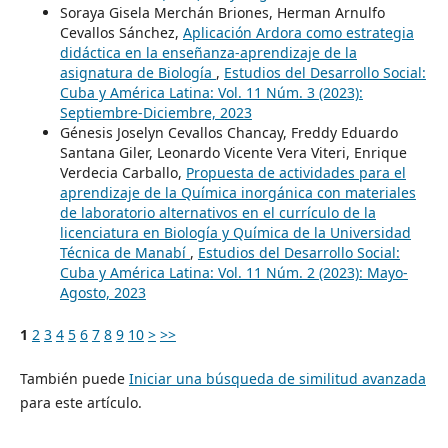
Soraya Gisela Merchán Briones, Herman Arnulfo
Cevallos Sánchez,
Aplicación Ardora como estrategia
didáctica en la enseñanza-aprendizaje de la
asignatura de Biología
,
Estudios del Desarrollo Social:
Cuba y América Latina: Vol. 11 Núm. 3 (2023):
Septiembre-Diciembre, 2023
Génesis Joselyn Cevallos Chancay, Freddy Eduardo
Santana Giler, Leonardo Vicente Vera Viteri, Enrique
Verdecia Carballo,
Propuesta de actividades para el
aprendizaje de la Química inorgánica con materiales
de laboratorio alternativos en el currículo de la
licenciatura en Biología y Química de la Universidad
Técnica de Manabí
,
Estudios del Desarrollo Social:
Cuba y América Latina: Vol. 11 Núm. 2 (2023): Mayo-
Agosto, 2023
1
2
3
4
5
6
7
8
9
10
>
>>
También puede
Iniciar una búsqueda de similitud avanzada
para este artículo.