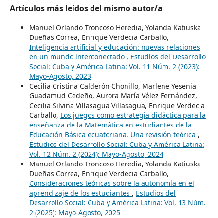
Artículos más leídos del mismo autor/a
Manuel Orlando Troncoso Heredia, Yolanda Katiuska
Dueñas Correa, Enrique Verdecia Carballo,
Inteligencia artificial y educación: nuevas relaciones
en un mundo interconectado
,
Estudios del Desarrollo
Social: Cuba y América Latina: Vol. 11 Núm. 2 (2023):
Mayo-Agosto, 2023
Cecilia Cristina Calderón Chonillo, Marlene Yesenia
Guadamud Cedeño, Aurora María Vélez Fernández,
Cecilia Silvina Villasagua Villasagua, Enrique Verdecia
Carballo,
Los juegos como estrategia didáctica para la
enseñanza de la Matemática en estudiantes de la
Educación Básica ecuatoriana. Una revisión teórica
,
Estudios del Desarrollo Social: Cuba y América Latina:
Vol. 12 Núm. 2 (2024): Mayo-Agosto, 2024
Manuel Orlando Troncoso Heredia, Yolanda Katiuska
Dueñas Correa, Enrique Verdecia Carballo,
Consideraciones teóricas sobre la autonomía en el
aprendizaje de los estudiantes
,
Estudios del
Desarrollo Social: Cuba y América Latina: Vol. 13 Núm.
2 (2025): Mayo-Agosto, 2025