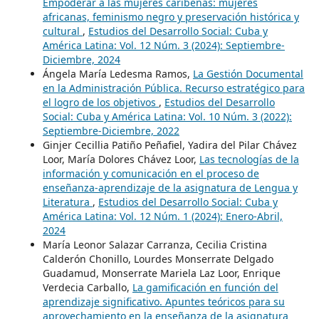
Empoderar a las mujeres caribeñas: mujeres
africanas, feminismo negro y preservación histórica y
cultural
,
Estudios del Desarrollo Social: Cuba y
América Latina: Vol. 12 Núm. 3 (2024): Septiembre-
Diciembre, 2024
Ángela María Ledesma Ramos,
La Gestión Documental
en la Administración Pública. Recurso estratégico para
el logro de los objetivos
,
Estudios del Desarrollo
Social: Cuba y América Latina: Vol. 10 Núm. 3 (2022):
Septiembre-Diciembre, 2022
Ginjer Cecillia Patiño Peñafiel, Yadira del Pilar Chávez
Loor, María Dolores Chávez Loor,
Las tecnologías de la
información y comunicación en el proceso de
enseñanza-aprendizaje de la asignatura de Lengua y
Literatura
,
Estudios del Desarrollo Social: Cuba y
América Latina: Vol. 12 Núm. 1 (2024): Enero-Abril,
2024
María Leonor Salazar Carranza, Cecilia Cristina
Calderón Chonillo, Lourdes Monserrate Delgado
Guadamud, Monserrate Mariela Laz Loor, Enrique
Verdecia Carballo,
La gamificación en función del
aprendizaje significativo. Apuntes teóricos para su
aprovechamiento en la enseñanza de la asignatura