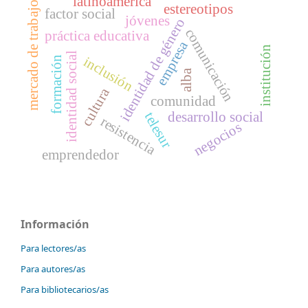
latinoamérica
mercado de trabajo
estereotipos
factor social
jóvenes
identidad de género
comunicación
práctica educativa
empresa
institución
identidad social
inclusión
formación
alba
cultura
comunidad
desarrollo social
telesur
resistencia
negocios
emprendedor
Información
Para lectores/as
Para autores/as
Para bibliotecarios/as