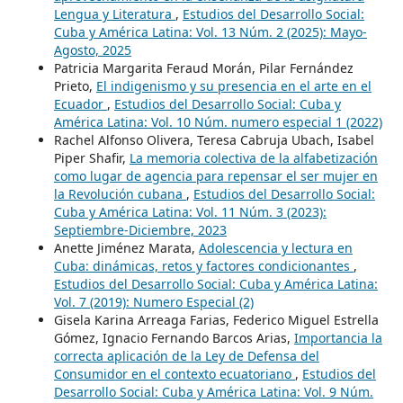
Lengua y Literatura
,
Estudios del Desarrollo Social:
Cuba y América Latina: Vol. 13 Núm. 2 (2025): Mayo-
Agosto, 2025
Patricia Margarita Feraud Morán, Pilar Fernández
Prieto,
El indigenismo y su presencia en el arte en el
Ecuador
,
Estudios del Desarrollo Social: Cuba y
América Latina: Vol. 10 Núm. numero especial 1 (2022)
Rachel Alfonso Olivera, Teresa Cabruja Ubach, Isabel
Piper Shafir,
La memoria colectiva de la alfabetización
como lugar de agencia para repensar el ser mujer en
la Revolución cubana
,
Estudios del Desarrollo Social:
Cuba y América Latina: Vol. 11 Núm. 3 (2023):
Septiembre-Diciembre, 2023
Anette Jiménez Marata,
Adolescencia y lectura en
Cuba: dinámicas, retos y factores condicionantes
,
Estudios del Desarrollo Social: Cuba y América Latina:
Vol. 7 (2019): Numero Especial (2)
Gisela Karina Arreaga Farias, Federico Miguel Estrella
Gómez, Ignacio Fernando Barcos Arias,
Importancia la
correcta aplicación de la Ley de Defensa del
Consumidor en el contexto ecuatoriano
,
Estudios del
Desarrollo Social: Cuba y América Latina: Vol. 9 Núm.