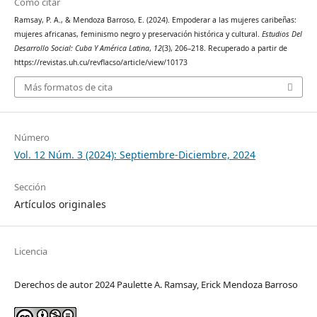
Cómo citar
Ramsay, P. A., & Mendoza Barroso, E. (2024). Empoderar a las mujeres caribeñas:
mujeres africanas, feminismo negro y preservación histórica y cultural.
Estudios Del
Desarrollo Social: Cuba Y América Latina
,
12
(3), 206–218. Recuperado a partir de
https://revistas.uh.cu/revflacso/article/view/10173
Más formatos de cita
Número
Vol. 12 Núm. 3 (2024): Septiembre-Diciembre, 2024
Sección
Artículos originales
Licencia
Derechos de autor 2024 Paulette A. Ramsay, Erick Mendoza Barroso