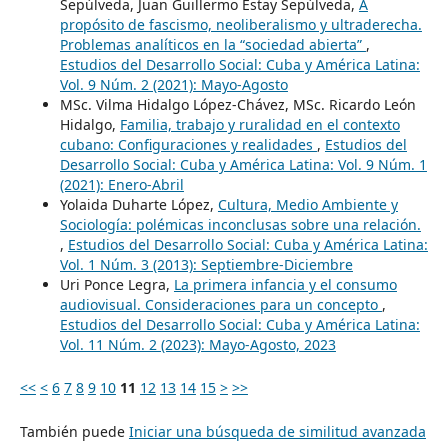
Sepúlveda, Juan Guillermo Estay Sepúlveda,
A
propósito de fascismo, neoliberalismo y ultraderecha.
Problemas analíticos en la “sociedad abierta”
,
Estudios del Desarrollo Social: Cuba y América Latina:
Vol. 9 Núm. 2 (2021): Mayo-Agosto
MSc. Vilma Hidalgo López-Chávez, MSc. Ricardo León
Hidalgo,
Familia, trabajo y ruralidad en el contexto
cubano: Configuraciones y realidades
,
Estudios del
Desarrollo Social: Cuba y América Latina: Vol. 9 Núm. 1
(2021): Enero-Abril
Yolaida Duharte López,
Cultura, Medio Ambiente y
Sociología: polémicas inconclusas sobre una relación.
,
Estudios del Desarrollo Social: Cuba y América Latina:
Vol. 1 Núm. 3 (2013): Septiembre-Diciembre
Uri Ponce Legra,
La primera infancia y el consumo
audiovisual. Consideraciones para un concepto
,
Estudios del Desarrollo Social: Cuba y América Latina:
Vol. 11 Núm. 2 (2023): Mayo-Agosto, 2023
<<
<
6
7
8
9
10
11
12
13
14
15
>
>>
También puede
Iniciar una búsqueda de similitud avanzada