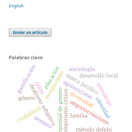
English
Enviar un artículo
Palabras clave
gamificación
educación
sociología
escepticismo
marco jurídico
desarrollo local
agnosticismo
delito
teletrabajo
dealismo subjetivo
equidad de género
empirismo crítico
diversidad
género
identidad
empiriocriticismo
ciudadanía
familia
demuna
método delphi