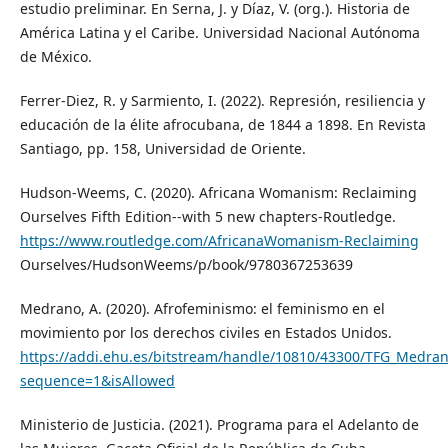
estudio preliminar. En Serna, J. y Díaz, V. (org.). Historia de
América Latina y el Caribe. Universidad Nacional Autónoma
de México.
Ferrer-Diez, R. y Sarmiento, I. (2022). Represión, resiliencia y
educación de la élite afrocubana, de 1844 a 1898. En Revista
Santiago, pp. 158, Universidad de Oriente.
Hudson-Weems, C. (2020). Africana Womanism: Reclaiming
Ourselves Fifth Edition--with 5 new chapters-Routledge.
https://www.routledge.com/AfricanaWomanism-Reclaiming
Ourselves/HudsonWeems/p/book/9780367253639
Medrano, A. (2020). Afrofeminismo: el feminismo en el
movimiento por los derechos civiles en Estados Unidos.
https://addi.ehu.es/bitstream/handle/10810/43300/TFG_Medran
sequence=1&isAllowed
Ministerio de Justicia. (2021). Programa para el Adelanto de