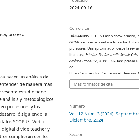
2024-09-16
Cómo citar
ca; profesor.
Dávila-Rubio, C. A., & Castiblanco-Carrasco, R
(2024). Factores asociados a la brecha digital
profesores. Una aproximación desde la revisi
literatura.
Estudios Del Desarrollo Social: Cuba
América Latina
,
12
(3), 191–205. Recuperado a 
de
https://revistas.uh.cu/revflacso/article/view/
ica hacer un análisis de
n entender de manera más
Más formatos de cita
presente estudio tiene
de análisis y metodológicos
Número
 en profesores y los
Vol. 12 Núm. 3 (2024): Septiembr
 desarrolló siguiendo la
Diciembre, 2024
 datos SCOPUS, Web of
digital divide teacher y
Sección
stros cumplieron con los