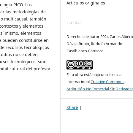
Artículos originales
dología PICO. Los
car las metodologías de
no multicausal, también
Licencia
 contextos y elementos
 Así mismo, elementos
Derechos de autor 2024 Carlos Albert
e pueden constituirse en
Dávila-Rubio, Rodulfo Armando
de recursos tecnológicos
Castiblanco-Carrasco
studios no se deben
rsos tecnológicos, sino
ital cultural del profesor.
Esta obra está bajo una licencia
internacional
Creative Commons
Atribución-NoComercial-SinDerivadas
Share
|