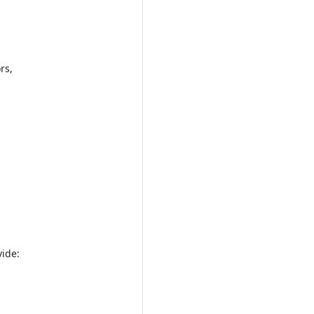
rs,
vide: