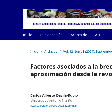
Inicio
Iniciar sesión
Acerca de
Actual
Inicio
/
Archivos
/
Vol. 12 Núm. 3 (2024): Septiembr
Factores asociados a la bre
aproximación desde la revis
Carlos Alberto Dávila-Rubio
Universidad Antonio Nariño
https://orcid.org/0000-0002-8229-6524