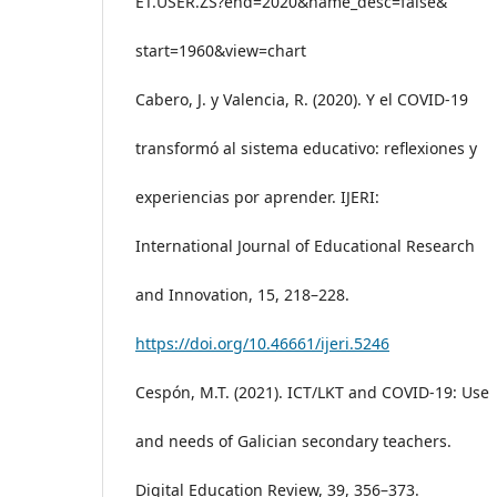
ET.USER.ZS?end=2020&name_desc=false&
start=1960&view=chart
Cabero, J. y Valencia, R. (2020). Y el COVID-19
transformó al sistema educativo: reflexiones y
experiencias por aprender. IJERI:
International Journal of Educational Research
and Innovation, 15, 218–228.
https://doi.org/10.46661/ijeri.5246
Cespón, M.T. (2021). ICT/LKT and COVID-19: Use
and needs of Galician secondary teachers.
Digital Education Review, 39, 356–373.