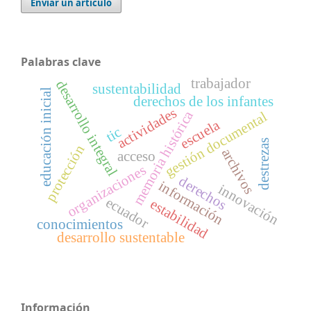
Enviar un artículo
Palabras clave
trabajador
desarrollo integral
sustentabilidad
educación inicial
derechos de los infantes
actividades
memoria histórica
gestión documental
escuela
tic
destrezas
protección
archivos
acceso
organizaciones
derechos
información
innovación
ecuador
estabilidad
conocimientos
desarrollo sustentable
Información