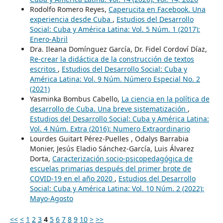
Rodolfo Romero Reyes,
Caperucita en Facebook. Una
experiencia desde Cuba
,
Estudios del Desarrollo
Social: Cuba y América Latina: Vol. 5 Núm. 1 (2017):
Enero-Abril
Dra. Ileana Domínguez García, Dr. Fidel Cordoví Díaz,
Re-crear la didáctica de la construcción de textos
escritos
,
Estudios del Desarrollo Social: Cuba y
América Latina: Vol. 9 Núm. Número Especial No. 2
(2021)
Yasminka Bombus Cabello,
La ciencia en la política de
desarrollo de Cuba. Una breve sistematización
,
Estudios del Desarrollo Social: Cuba y América Latina:
Vol. 4 Núm. Extra (2016): Numero Extraordinario
Lourdes Guitart Pérez-Puelles , Odalys Barrabia
Monier, Jesús Eladio Sánchez-García, Luis Álvarez
Dorta,
Caracterización socio-psicopedagógica de
escuelas primarias después del primer brote de
COVID-19 en el año 2020
,
Estudios del Desarrollo
Social: Cuba y América Latina: Vol. 10 Núm. 2 (2022):
Mayo-Agosto
<<
<
1
2
3
4
5
6
7
8
9
10
>
>>