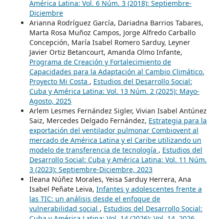
América Latina: Vol. 6 Núm. 3 (2018): Septiembre-
Diciembre
Arianna Rodríguez García, Dariadna Barrios Tabares,
Marta Rosa Muñoz Campos, Jorge Alfredo Carballo
Concepción, María Isabel Romero Sarduy, Leyner
Javier Ortiz Betancourt, Amanda Olmo Infante,
Programa de Creación y Fortalecimiento de
Capacidades para la Adaptación al Cambio Climático.
Proyecto Mi Costa
,
Estudios del Desarrollo Social:
Cuba y América Latina: Vol. 13 Núm. 2 (2025): Mayo-
Agosto, 2025
Arlem Lesmes Fernández Sigler, Vivian Isabel Antúnez
Saiz, Mercedes Delgado Fernández,
Estrategia para la
exportación del ventilador pulmonar Combiovent al
mercado de América Latina y el Caribe utilizando un
modelo de transferencia de tecnología
,
Estudios del
Desarrollo Social: Cuba y América Latina: Vol. 11 Núm.
3 (2023): Septiembre-Diciembre, 2023
Ileana Núñez Morales, Yeisa Sarduy Herrera, Ana
Isabel Peñate Leiva,
Infantes y adolescentes frente a
las TIC: un análisis desde el enfoque de
vulnerabilidad social
,
Estudios del Desarrollo Social:
Cuba y América Latina: Vol. 14 (2026): Vol. 14, 2026