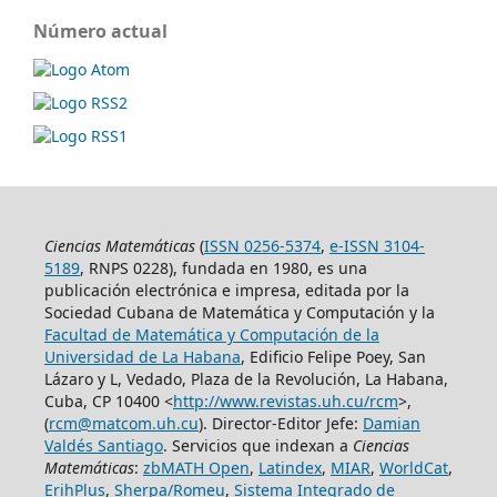
Número actual
Ciencias Matemáticas
(
ISSN 0256-5374
,
e-ISSN 3104-
5189
, RNPS 0228), fundada en 1980, es una
publicación electrónica e impresa, editada por la
Sociedad Cubana de Matemática y Computación y la
Facultad de Matemática y Computación de la
Universidad de La Habana
, Edificio Felipe Poey, San
Lázaro y L, Vedado, Plaza de la Revolución, La Habana,
Cuba, CP 10400 <
http://www.revistas.uh.cu/rcm
>,
(
rcm@matcom.uh.cu
). Director-Editor Jefe:
Damian
Valdés Santiago
. Servicios que indexan a
Ciencias
Matemáticas
:
zbMATH Open
,
Latindex
,
MIAR
,
WorldCat
,
ErihPlus
,
Sherpa/Romeu
,
Sistema Integrado de