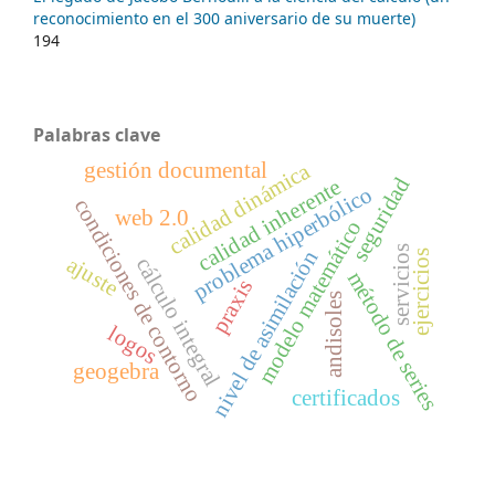
reconocimiento en el 300 aniversario de su muerte)
194
Palabras clave
calidad dinámica
gestión documental
seguridad
calidad inherente
problema hiperbólico
condiciones de contorno
web 2.0
modelo matemático
servicios
nivel de asimilación
ejercicios
ajuste
cálculo integral
método de series
praxis
andisoles
logos
geogebra
certificados