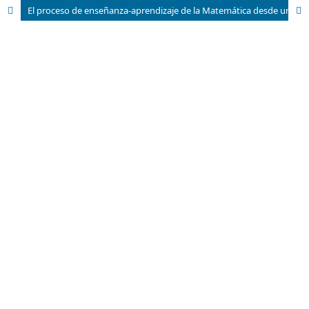
El proceso de enseñanza-aprendizaje de la Matemática desde un enfoque semántico