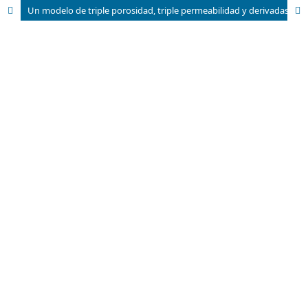
Un modelo de triple porosidad, triple permeabilidad y derivadas fraccionarias para la presión transiente en yacimientos fracturados con geometría fractal