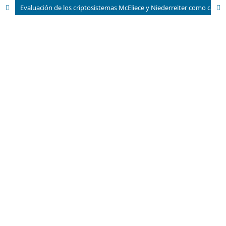
Evaluación de los criptosistemas McEliece y Niederreiter como candidatos post-cuánticos