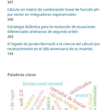
397
Cálculo sin matriz de combinación lineal de función phi
por vector en integradores exponenciales
240
Estrategia didáctica para la resolución de ecuaciones
diferenciales ordinarias de segundo orden
203
El legado de Jacobo Bernoulli a la ciencia del cálculo (un
reconocimiento en el 300 aniversario de su muerte)
193
Palabras clave
certificados
forma cuasi normal
operador de fourier
estructuras laminadas
web 2.0
cálculo integral
praxis
calidad dinámica