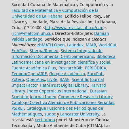
Sociedad Cubana de Matemática y Computación y la
Facultad de Matemática y Computación de la
Universidad de La Habana
, Edificio Felipe Poey, San
Lázaro y L, Vedado, Plaza de la Revolución, La Habana,
Cuba, CP 10400 <
http://www.revistas.uh.cu/rcm
>,
(
rcm@matcom.uh.cu
). Director-Editor Jefe:
Damian
Valdés Santiago
. Servicios que indexan a
Ciencias
Matemáticas
:
zbMATH Open
,
Latindex
,
MIAR
,
WorldCat
,
ErihPlus
,
Sherpa/Romeu
,
Sistema Integrado de
Información Documental Centroamericano
,
Biblioteca
Latinoamericana en investigación científica y social
,
Fuente Académica Plus
,
ResearchBib
,
PERIÓDICA
,
Zenodo/OpenAIRE
,
Google Académico
,
EuroPub
,
Zotero
,
OpenAlex
,
LivRe
,
BASE
,
Scientific Journal
Impact Factor
,
HathiTrust Digital Library
,
Harvard
Library
,
Index Copernicus International
,
Eurasian
Scientific Journal Index
,
Commerce Research Library
,
Catálogo Colectivo Alemán de Publicaciones Seriadas
,
PSIREF
,
Catalogue Fusionné des Périodiques de
Mathématiques
,
sudoc
y
Lancaster University
. La
revista está
certificada
por el Ministerio de Ciencia,
Tecnología y Medio Ambiente de Cuba (CITMA). Las