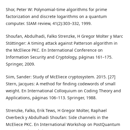
Shor, Peter W: Polynomial-time algorithms for prime
factorization and discrete logarithms on a quantum
computer. SIAM review, 41(2):303–332, 1999.
Shoufan, Abdulhadi, Falko Strenzke, H Gregor Molter y Marc
Stöttinger: A timing attack against Patterson algorithm in
the McEliece PKC. En International Conference on
Information Security and Cryptology, páginas 161–175.
Springer, 2009.
Siim, Sander: Study of McEliece cryptosystem. 2015. [27]
Stern, Jacques: A method for finding codewords of small
weight. En International Colloquium on Coding Theory and
Applications, páginas 106–113. Springer, 1988.
Strenzke, Falko, Erik Tews, H Gregor Molter, Raphael
Overbeck y Abdulhadi Shoufan: Side channels in the
McEliece PKC. En International Workshop on PostQuantum