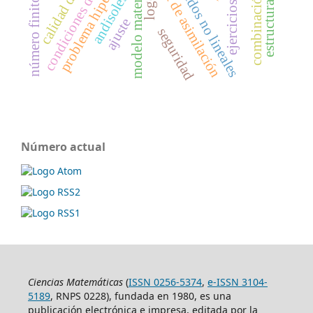
condiciones de contorno
número finito de capas
combinación lineal
problema hiperbólico
modelo matemático
nivel de asimilación
logos
edos no lineales
andisoles
ejercicios
ajuste
seguridad
Número actual
Ciencias Matemáticas
(
ISSN 0256-5374
,
e-ISSN 3104-
5189
, RNPS 0228), fundada en 1980, es una
publicación electrónica e impresa, editada por la