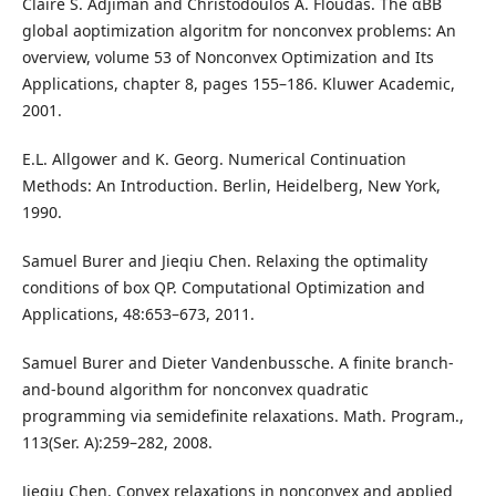
Claire S. Adjiman and Christodoulos A. Floudas. The αBB
global aoptimization algoritm for nonconvex problems: An
overview, volume 53 of Nonconvex Optimization and Its
Applications, chapter 8, pages 155–186. Kluwer Academic,
2001.
E.L. Allgower and K. Georg. Numerical Continuation
Methods: An Introduction. Berlin, Heidelberg, New York,
1990.
Samuel Burer and Jieqiu Chen. Relaxing the optimality
conditions of box QP. Computational Optimization and
Applications, 48:653–673, 2011.
Samuel Burer and Dieter Vandenbussche. A finite branch-
and-bound algorithm for nonconvex quadratic
programming via semidefinite relaxations. Math. Program.,
113(Ser. A):259–282, 2008.
Jieqiu Chen. Convex relaxations in nonconvex and applied