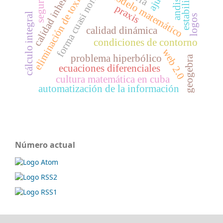
calidad inherente
andisoles
seguridad
forma cuasi normal
eliminación de toxinas
estabilidad
modelo matemático
praxis
cálculo integral
logos
calidad dinámica
condiciones de contorno
web 2.0
problema hiperbólico
geogebra
ecuaciones diferenciales
cultura matemática en cuba
automatización de la información
Número actual