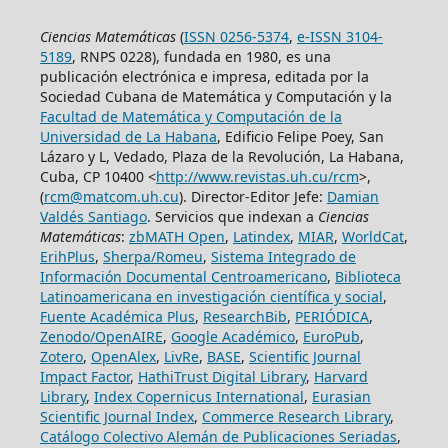
Ciencias Matemáticas
(
ISSN 0256-5374
,
e-ISSN 3104-
5189
, RNPS 0228), fundada en 1980, es una
publicación electrónica e impresa, editada por la
Sociedad Cubana de Matemática y Computación y la
Facultad de Matemática y Computación de la
Universidad de La Habana
, Edificio Felipe Poey, San
Lázaro y L, Vedado, Plaza de la Revolución, La Habana,
Cuba, CP 10400 <
http://www.revistas.uh.cu/rcm
>,
(
rcm@matcom.uh.cu
). Director-Editor Jefe:
Damian
Valdés Santiago
. Servicios que indexan a
Ciencias
Matemáticas
:
zbMATH Open
,
Latindex
,
MIAR
,
WorldCat
,
ErihPlus
,
Sherpa/Romeu
,
Sistema Integrado de
Información Documental Centroamericano
,
Biblioteca
Latinoamericana en investigación científica y social
,
Fuente Académica Plus
,
ResearchBib
,
PERIÓDICA
,
Zenodo/OpenAIRE
,
Google Académico
,
EuroPub
,
Zotero
,
OpenAlex
,
LivRe
,
BASE
,
Scientific Journal
Impact Factor
,
HathiTrust Digital Library
,
Harvard
Library
,
Index Copernicus International
,
Eurasian
Scientific Journal Index
,
Commerce Research Library
,
Catálogo Colectivo Alemán de Publicaciones Seriadas
,