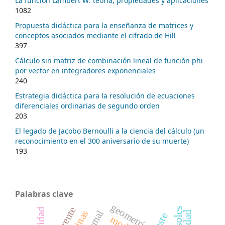
La función Lambert W: teoría, propiedades y aplicaciones
1082
Propuesta didáctica para la enseñanza de matrices y
conceptos asociados mediante el cifrado de Hill
397
Cálculo sin matriz de combinación lineal de función phi
por vector en integradores exponenciales
240
Estrategia didáctica para la resolución de ecuaciones
diferenciales ordinarias de segundo orden
203
El legado de Jacobo Bernoulli a la ciencia del cálculo (un
reconocimiento en el 300 aniversario de su muerte)
193
Palabras clave
geometría
ajuste