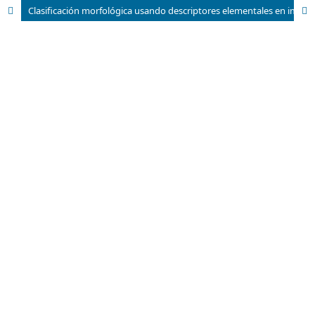
Clasificación morfológica usando descriptores elementales en imágenes digitales de muestras de HUVEC