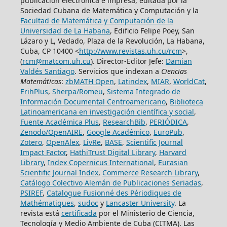
publicación electrónica e impresa, editada por la
Sociedad Cubana de Matemática y Computación y la
Facultad de Matemática y Computación de la
Universidad de La Habana
, Edificio Felipe Poey, San
Lázaro y L, Vedado, Plaza de la Revolución, La Habana,
Cuba, CP 10400 <
http://www.revistas.uh.cu/rcm
>,
(
rcm@matcom.uh.cu
). Director-Editor Jefe:
Damian
Valdés Santiago
. Servicios que indexan a
Ciencias
Matemáticas
:
zbMATH Open
,
Latindex
,
MIAR
,
WorldCat
,
ErihPlus
,
Sherpa/Romeu
,
Sistema Integrado de
Información Documental Centroamericano
,
Biblioteca
Latinoamericana en investigación científica y social
,
Fuente Académica Plus
,
ResearchBib
,
PERIÓDICA
,
Zenodo/OpenAIRE
,
Google Académico
,
EuroPub
,
Zotero
,
OpenAlex
,
LivRe
,
BASE
,
Scientific Journal
Impact Factor
,
HathiTrust Digital Library
,
Harvard
Library
,
Index Copernicus International
,
Eurasian
Scientific Journal Index
,
Commerce Research Library
,
Catálogo Colectivo Alemán de Publicaciones Seriadas
,
PSIREF
,
Catalogue Fusionné des Périodiques de
Mathématiques
,
sudoc
y
Lancaster University
. La
revista está
certificada
por el Ministerio de Ciencia,
Tecnología y Medio Ambiente de Cuba (CITMA). Las