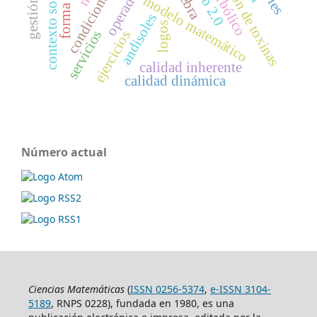
contexto sociocultural
eliminación de toxinas
web 2.0
modelo matemático
andisoles
logos
servicios
ejercicios
calidad inherente
calidad dinámica
Número actual
Ciencias Matemáticas
(
ISSN 0256-5374
,
e-ISSN 3104-
5189
, RNPS 0228), fundada en 1980, es una