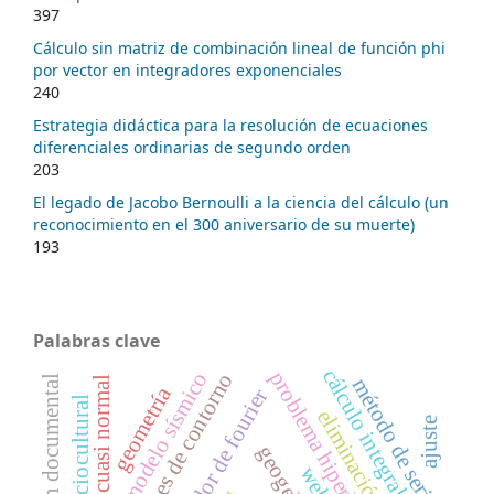
397
Cálculo sin matriz de combinación lineal de función phi
por vector en integradores exponenciales
240
Estrategia didáctica para la resolución de ecuaciones
diferenciales ordinarias de segundo orden
203
El legado de Jacobo Bernoulli a la ciencia del cálculo (un
reconocimiento en el 300 aniversario de su muerte)
193
Palabras clave
cálculo integral
problema hiperbólico
modelo sísmico
condiciones de contorno
gestión documental
método de series
forma cuasi normal
geometría
operador de fourier
ajuste
geogebra