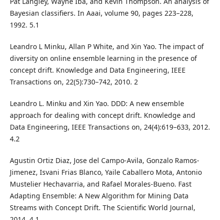
Pat Langley, Wayne Iba, and Kevin Thompson. An analysis of
Bayesian classifiers. In Aaai, volume 90, pages 223–228,
1992. 5.1
Leandro L Minku, Allan P White, and Xin Yao. The impact of
diversity on online ensemble learning in the presence of
concept drift. Knowledge and Data Engineering, IEEE
Transactions on, 22(5):730–742, 2010. 2
Leandro L. Minku and Xin Yao. DDD: A new ensemble
approach for dealing with concept drift. Knowledge and
Data Engineering, IEEE Transactions on, 24(4):619–633, 2012.
4.2
Agustin Ortiz Diaz, Jose del Campo-Avila, Gonzalo Ramos-
Jimenez, Isvani Frias Blanco, Yaile Caballero Mota, Antonio
Mustelier Hechavarria, and Rafael Morales-Bueno. Fast
Adapting Ensemble: A New Algorithm for Mining Data
Streams with Concept Drift. The Scientific World Journal,
2014. 4.1