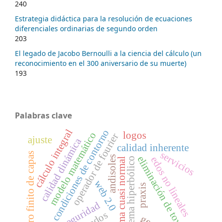
240
Estrategia didáctica para la resolución de ecuaciones
diferenciales ordinarias de segundo orden
203
El legado de Jacobo Bernoulli a la ciencia del cálculo (un
reconocimiento en el 300 aniversario de su muerte)
193
Palabras clave
condiciones de contorno
cálculo integral
logos
modelo matemático
operador de fourier
ajuste
calidad dinámica
calidad inherente
servicios
número finito de capas
andisoles
eliminación de toxinas
edos no lineales
problema hiperbólico
forma cuasi normal
web 2.0
praxis
seguridad