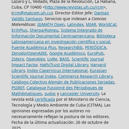
Lázaro y L, Vedado, Plaza de la Revolución, La Habana,
Cuba, CP 10400 <
http://www.revistas.uh.cu/rcm
>,
(
rcm@matcom.uh.cu
). Director-Editor Jefe:
Damian
Valdés Santiago
. Servicios que indexan a
Ciencias
Matemáticas
:
zbMATH Open
,
Latindex
,
MIAR
,
WorldCat
,
ErihPlus
,
Sherpa/Romeu
,
Sistema Integrado de
Información Documental Centroamericano
,
Biblioteca
Latinoamericana en investigación científica y social
,
Fuente Académica Plus
,
ResearchBib
,
PERIÓDICA
,
Zenodo/OpenAIRE
,
Google Académico
,
EuroPub
,
Zotero
,
OpenAlex
,
LivRe
,
BASE
,
Scientific Journal
Impact Factor
,
HathiTrust Digital Library
,
Harvard
Library
,
Index Copernicus International
,
Eurasian
Scientific Journal Index
,
Commerce Research Library
,
Catálogo Colectivo Alemán de Publicaciones Seriadas
,
PSIREF
,
Catalogue Fusionné des Périodiques de
Mathématiques
,
sudoc
y
Lancaster University
. La
revista está
certificada
por el Ministerio de Ciencia,
Tecnología y Medio Ambiente de Cuba (CITMA). Las
opiniones expresadas por los autores no
necesariamente reflejan la postura de los editores.
Fecha de la última actualización: 26 de octubre de
2025.