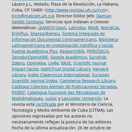
Lázaro y L, Vedado, Plaza de la Revolución, La Habana,
Cuba, CP 10400 <
http://www.revistas.uh.cu/rcm
>,
(
rcm@matcom.uh.cu
). Director-Editor Jefe:
Damian
Valdés Santiago
. Servicios que indexan a
Ciencias
Matemáticas
:
zbMATH Open
,
Latindex
,
MIAR
,
WorldCat
,
ErihPlus
,
Sherpa/Romeu
,
Sistema Integrado de
Información Documental Centroamericano
,
Biblioteca
Latinoamericana en investigación científica y social
,
Fuente Académica Plus
,
ResearchBib
,
PERIÓDICA
,
Zenodo/OpenAIRE
,
Google Académico
,
EuroPub
,
Zotero
,
OpenAlex
,
LivRe
,
BASE
,
Scientific Journal
Impact Factor
,
HathiTrust Digital Library
,
Harvard
Library
,
Index Copernicus International
,
Eurasian
Scientific Journal Index
,
Commerce Research Library
,
Catálogo Colectivo Alemán de Publicaciones Seriadas
,
PSIREF
,
Catalogue Fusionné des Périodiques de
Mathématiques
,
sudoc
y
Lancaster University
. La
revista está
certificada
por el Ministerio de Ciencia,
Tecnología y Medio Ambiente de Cuba (CITMA). Las
opiniones expresadas por los autores no
necesariamente reflejan la postura de los editores.
Fecha de la última actualización: 26 de octubre de