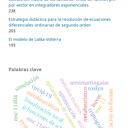
por vector en integradores exponenciales
238
Estrategia didáctica para la resolución de ecuaciones
diferenciales ordinarias de segundo orden
203
El modelo de Lotka-Volterra
193
Palabras clave
simulación
métodos exactos
semimartingalas
apilamiento de contenedores
covid-19
roslyn
metaheurístico
clasificación de formas
metaheuristícas
optimización
huvec
msc 11d04
linealización local
msc 11
g-funciones de scheifele
criptografía
msc 11a07
python