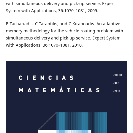
with simultaneous delivery and pick-up service. Expert
System with Applications, 36:1070–1081, 2009.
E Zachariadis, C Tarantilis, and C Kiranoudis. An adaptive
memory methodology for the vehicle routing problem with
simultaneous delivery and pick-up service. Expert System
with Applications, 36:1070–1081, 2010.