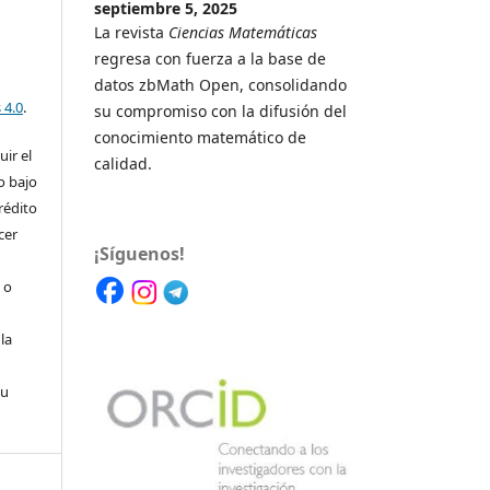
septiembre 5, 2025
La revista
Ciencias Matemáticas
regresa con fuerza a la base de
datos zbMath Open, consolidando
 4.0
.
su compromiso con la difusión del
conocimiento matemático de
uir el
calidad.
o bajo
rédito
cer
¡Síguenos!
 o
la
su