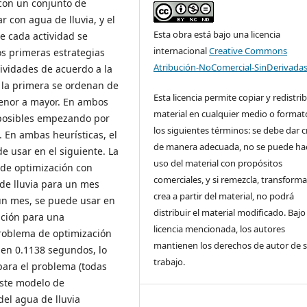
 con un conjunto de
 con agua de lluvia, y el
Esta obra está bajo una licencia
De cada actividad se
internacional
Creative Commons
os primeras estrategias
Atribución-NoComercial-SinDerivadas
tividades de acuerdo a la
 la primera se ordenan de
Esta licencia permite copiar y redistrib
enor a mayor. En ambos
material en cualquier medio o format
 posibles empezando por
los siguientes términos: se debe dar c
. En ambas heurísticas, el
de manera adecuada, no se puede ha
e usar en el siguiente. La
uso del material con propósitos
 de optimización con
comerciales, y si remezcla, transforma
de lluvia para un mes
crea a partir del material, no podrá
 un mes, se puede usar en
distribuir el material modificado. Bajo 
ación para una
licencia mencionada, los autores
problema de optimización
mantienen los derechos de autor de 
e en 0.1138 segundos, lo
trabajo.
para el problema (todas
este modelo de
del agua de lluvia