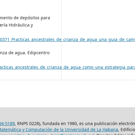
amiento de depósitos para
ería Hidráulica y
60371_Practicas_ancestrales_de_crianza_de_agua_una_guia_de_ca
ianza de agua. Edipcentro
acticas_ancestrales_de_crianza_de_agua_como_una_estrategia_par
04-5189
, RNPS 0228), fundada en 1980, es una publicación electró
Matemática y Computación de la Universidad de La Habana
, Edific