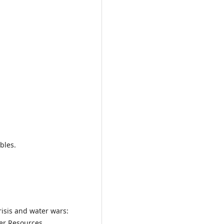
bles.
crisis and water wars:
ter Resources