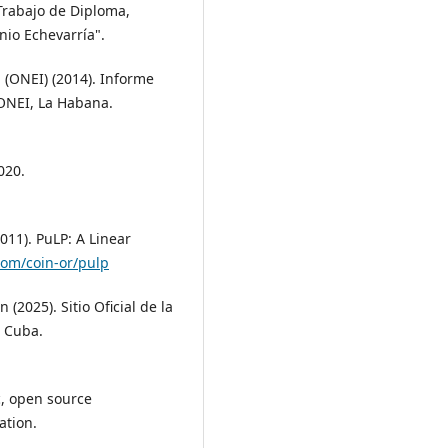
 Trabajo de Diploma,
nio Echevarría".
n (ONEI) (2014). Informe
 ONEI, La Habana.
020.
2011). PuLP: A Linear
com/coin-or/pulp
 (2025). Sitio Oficial de la
e Cuba.
c, open source
tion.