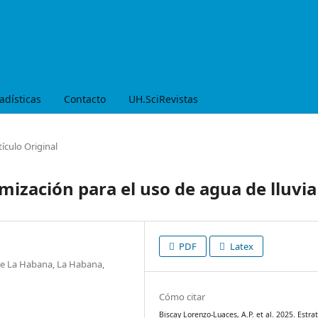
adísticas
Contacto
UH.SciRevistas
tículo Original
mización para el uso de agua de lluvia
PDF
Latex
e La Habana, La Habana,
Cómo citar
Biscay Lorenzo-Luaces, A.P. et al. 2025. Estra