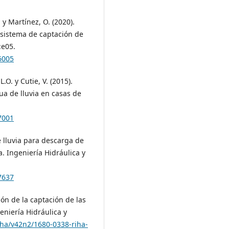
. y Martínez, O. (2020).
 sistema de captación de
:e05.
6005
.O. y Cutie, V. (2015).
ua de lluvia en casas de
7001
de lluvia para descarga de
a. Ingeniería Hidráulica y
7637
ción de la captación de las
eniería Hidráulica y
riha/v42n2/1680-0338-riha-