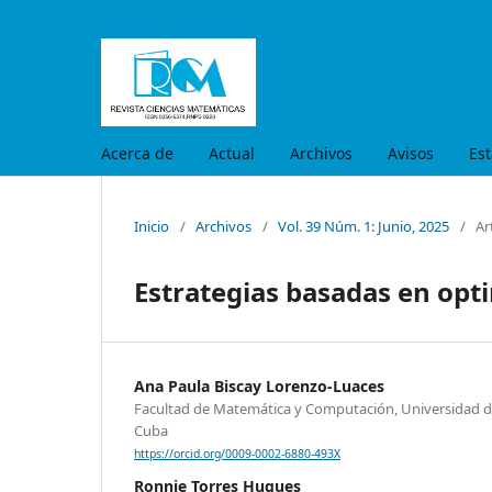
Acerca de
Actual
Archivos
Avisos
Est
Inicio
/
Archivos
/
Vol. 39 Núm. 1: Junio, 2025
/
Ar
Estrategias basadas en opti
Ana Paula Biscay Lorenzo-Luaces
Facultad de Matemática y Computación, Universidad d
Cuba
https://orcid.org/0009-0002-6880-493X
Ronnie Torres Hugues