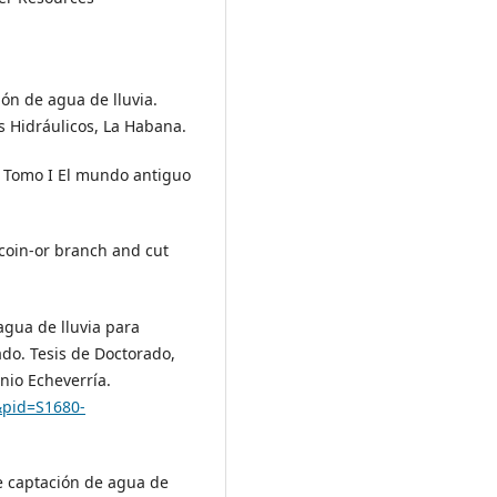
ión de agua de lluvia.
s Hidráulicos, La Habana.
a. Tomo I El mundo antiguo
 coin-or branch and cut
agua de lluvia para
ado. Tesis de Doctorado,
nio Echeverría.
t&pid=S1680-
e captación de agua de