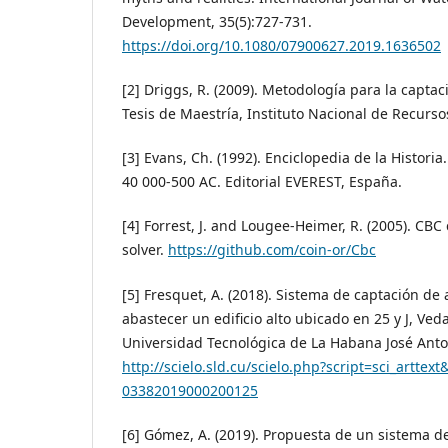
Development, 35(5):727-731.
https://doi.org/10.1080/07900627.2019.1636502
[2] Driggs, R. (2009). Metodología para la captac
Tesis de Maestría, Instituto Nacional de Recurso
[3] Evans, Ch. (1992). Enciclopedia de la Histori
40 000-500 AC. Editorial EVEREST, España.
[4] Forrest, J. and Lougee-Heimer, R. (2005). CBC
solver.
https://github.com/coin-or/Cbc
[5] Fresquet, A. (2018). Sistema de captación de 
abastecer un edificio alto ubicado en 25 y J, Ved
Universidad Tecnológica de La Habana José Anto
http://scielo.sld.cu/scielo.php?script=sci_arttex
03382019000200125
[6] Gómez, A. (2019). Propuesta de un sistema d