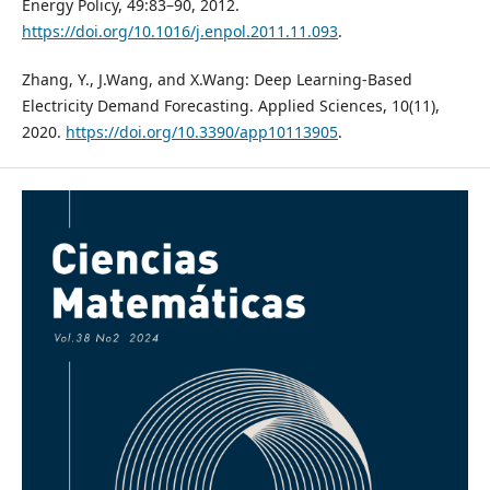
Energy Policy, 49:83–90, 2012.
https://doi.org/10.1016/j.enpol.2011.11.093
.
Zhang, Y., J.Wang, and X.Wang: Deep Learning-Based
Electricity Demand Forecasting. Applied Sciences, 10(11),
2020.
https://doi.org/10.3390/app10113905
.