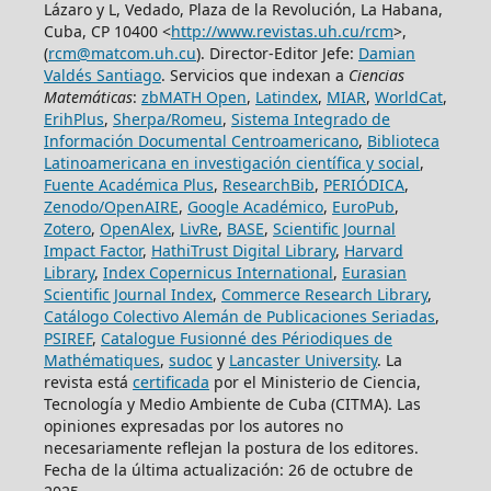
Lázaro y L, Vedado, Plaza de la Revolución, La Habana,
Cuba, CP 10400 <
http://www.revistas.uh.cu/rcm
>,
(
rcm@matcom.uh.cu
). Director-Editor Jefe:
Damian
Valdés Santiago
. Servicios que indexan a
Ciencias
Matemáticas
:
zbMATH Open
,
Latindex
,
MIAR
,
WorldCat
,
ErihPlus
,
Sherpa/Romeu
,
Sistema Integrado de
Información Documental Centroamericano
,
Biblioteca
Latinoamericana en investigación científica y social
,
Fuente Académica Plus
,
ResearchBib
,
PERIÓDICA
,
Zenodo/OpenAIRE
,
Google Académico
,
EuroPub
,
Zotero
,
OpenAlex
,
LivRe
,
BASE
,
Scientific Journal
Impact Factor
,
HathiTrust Digital Library
,
Harvard
Library
,
Index Copernicus International
,
Eurasian
Scientific Journal Index
,
Commerce Research Library
,
Catálogo Colectivo Alemán de Publicaciones Seriadas
,
PSIREF
,
Catalogue Fusionné des Périodiques de
Mathématiques
,
sudoc
y
Lancaster University
. La
revista está
certificada
por el Ministerio de Ciencia,
Tecnología y Medio Ambiente de Cuba (CITMA). Las
opiniones expresadas por los autores no
necesariamente reflejan la postura de los editores.
Fecha de la última actualización: 26 de octubre de