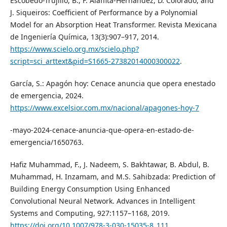
Escobedo-Trujillo, B., F. Alaffita-Hernández, D. Colorado, and
J. Siqueiros: Coefficient of Performance by a Polynomial
Model for an Absorption Heat Transformer. Revista Mexicana
de Ingeniería Química, 13(3):907–917, 2014.
https://www.scielo.org.mx/scielo.php?
script=sci_arttext&pid=S1665-27382014000300022
.
García, S.: Apagón hoy: Cenace anuncia que opera enestado
de emergencia, 2024.
https://www.excelsior.com.mx/nacional/apagones-hoy-7
-mayo-2024-cenace-anuncia-que-opera-en-estado-de-
emergencia/1650763.
Hafiz Muhammad, F., J. Nadeem, S. Bakhtawar, B. Abdul, B.
Muhammad, H. Inzamam, and M.S. Sahibzada: Prediction of
Building Energy Consumption Using Enhanced
Convolutional Neural Network. Advances in Intelligent
Systems and Computing, 927:1157–1168, 2019.
https://doi.org/10.1007/978-3-030-15035-8_111
.