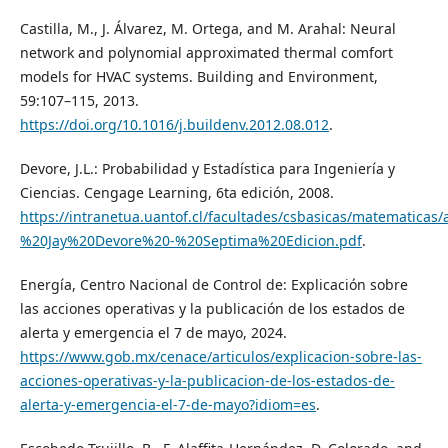
Castilla, M., J. Álvarez, M. Ortega, and M. Arahal: Neural
network and polynomial approximated thermal comfort
models for HVAC systems. Building and Environment,
59:107–115, 2013.
https://doi.org/10.1016/j.buildenv.2012.08.012
.
Devore, J.L.: Probabilidad y Estadística para Ingeniería y
Ciencias. Cengage Learning, 6ta edición, 2008.
https://intranetua.uantof.cl/facultades/csbasicas/matemat
%20Jay%20Devore%20-%20Septima%20Edicion.pdf
.
Energía, Centro Nacional de Control de: Explicación sobre
las acciones operativas y la publicación de los estados de
alerta y emergencia el 7 de mayo, 2024.
https://www.gob.mx/cenace/articulos/explicacion-sobre-las-
acciones-operativas-y-la-publicacion-de-los-estados-de-
alerta-y-emergencia-el-7-de-mayo?idiom=es
.