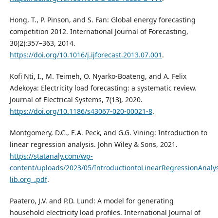
Hong, T., P. Pinson, and S. Fan: Global energy forecasting
competition 2012. International Journal of Forecasting,
30(2):357–363, 2014.
https://doi.org/10.1016/j.ijforecast.2013.07.001
.
Kofi Nti, I., M. Teimeh, O. Nyarko-Boateng, and A. Felix
Adekoya: Electricity load forecasting: a systematic review.
Journal of Electrical Systems, 7(13), 2020.
https://doi.org/10.1186/s43067-020-00021-8
.
Montgomery, D.C., E.A. Peck, and G.G. Vining: Introduction to
linear regression analysis. John Wiley & Sons, 2021.
https://statanaly.com/wp-
content/uploads/2023/05/IntroductiontoLinearRegressionAnaly
lib.org_.pdf
.
Paatero, J.V. and P.D. Lund: A model for generating
household electricity load profiles. International Journal of