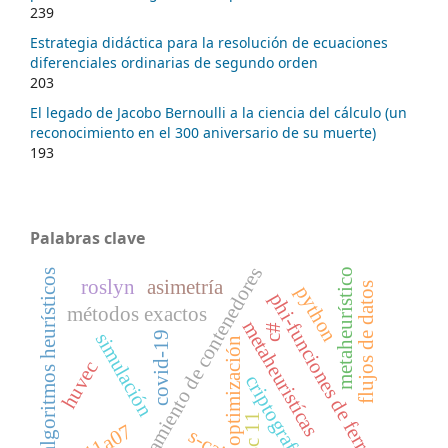
239
Estrategia didáctica para la resolución de ecuaciones
diferenciales ordinarias de segundo orden
203
El legado de Jacobo Bernoulli a la ciencia del cálculo (un
reconocimiento en el 300 aniversario de su muerte)
193
Palabras clave
apilamiento de contenedores
metaheurístico
algoritmos heurísticos
roslyn
asimetría
flujos de datos
python
phi-funciones de ferrándiz
métodos exactos
metaheuristícas
c#
simulación
covid-19
optimización
huvec
criptografía
msc 11