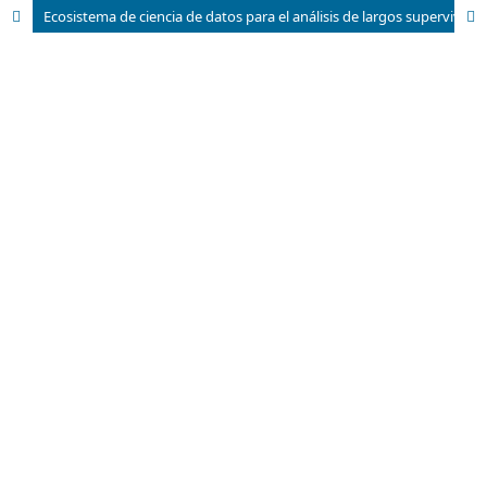
Ecosistema de ciencia de datos para el análisis de largos supervivientes en cáncer