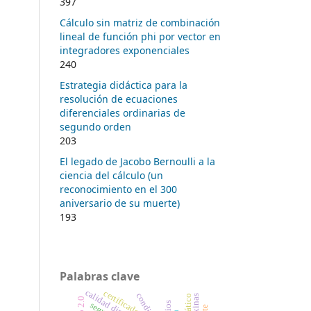
397
Cálculo sin matriz de combinación
lineal de función phi por vector en
integradores exponenciales
240
Estrategia didáctica para la
resolución de ecuaciones
diferenciales ordinarias de
segundo orden
203
El legado de Jacobo Bernoulli a la
ciencia del cálculo (un
reconocimiento en el 300
aniversario de su muerte)
193
Palabras clave
calidad dinámica
certificados
web 2.0