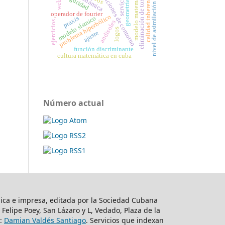
condiciones de contorno
modelo matemático
eliminación de toxinas
servicios
seguridad
calidad inherente
geometría
nivel de asimilación
operador de fourier
problema hiperbólico
modelo sísmico
praxis
andisoles
ejercicios
logos
ajuste
función discriminante
cultura matemática en cuba
Número actual
nica e impresa, editada por la Sociedad Cubana
io Felipe Poey, San Lázaro y L, Vedado, Plaza de la
e:
Damian Valdés Santiago
. Servicios que indexan