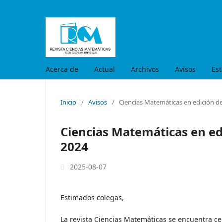
Acerca de
Actual
Archivos
Avisos
Est
Inicio
/
Avisos
/
Ciencias Matemáticas en edición de
Ciencias Matemáticas en edi
2024
2025-08-07
Estimados colegas,
La revista Ciencias Matemáticas se encuentra cer