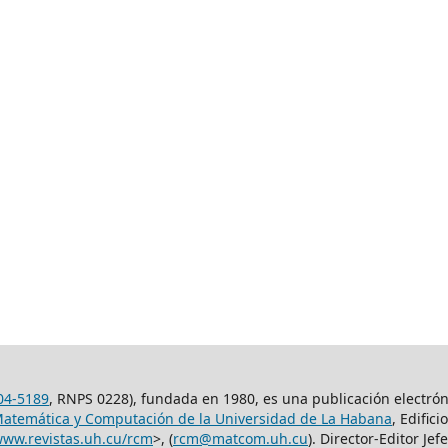
04-5189
, RNPS 0228), fundada en 1980, es una publicación electró
Matemática y Computación de la Universidad de La Habana
, Edific
www.revistas.uh.cu/rcm
>, (
rcm@matcom.uh.cu
). Director-Editor Jef