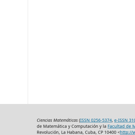
Ciencias Matemáticas
(
ISSN 0256-5374
,
e-ISSN 31
de Matemática y Computación y la
Facultad de 
Revolución, La Habana, Cuba, CP 10400 <
http://