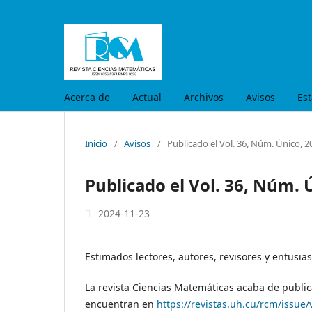
Acerca de
Actual
Archivos
Avisos
Est
Inicio
/
Avisos
/
Publicado el Vol. 36, Núm. Único, 
Publicado el Vol. 36, Núm. 
2024-11-23
Estimados lectores, autores, revisores y entusi
La revista Ciencias Matemáticas acaba de publi
encuentran en
https://revistas.uh.cu/rcm/issue