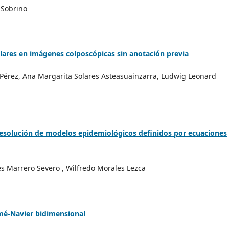
 Sobrino
ulares en imágenes colposcópicas sin anotación previa
 Pérez, Ana Margarita Solares Asteasuainzarra, Ludwig Leonard
esolución de modelos epidemiológicos definidos por ecuaciones
s Marrero Severo , Wilfredo Morales Lezca
mé-Navier bidimensional