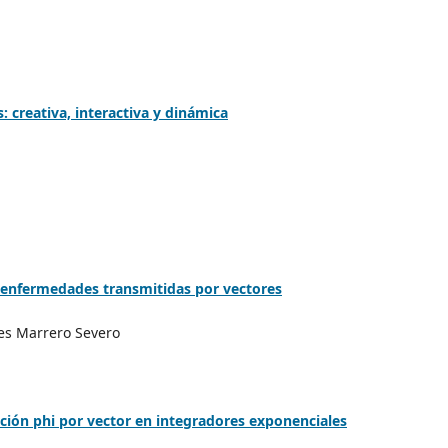
 creativa, interactiva y dinámica
 enfermedades transmitidas por vectores
es Marrero Severo
nción phi por vector en integradores exponenciales