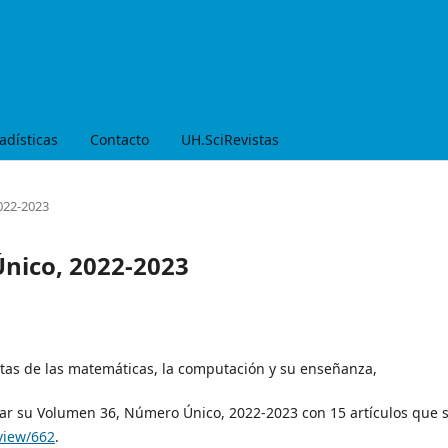
adísticas
Contacto
UH.SciRevistas
2022-2023
Único, 2022-2023
astas de las matemáticas, la computación y su enseñanza,
car su Volumen 36, Número Único, 2022-2023 con 15 artículos que 
/view/662
.