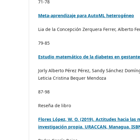
71-78
Meta-aprendizaje para AutoML heterogéneo
Lia de la Concepción Zerquera Ferrer, Alberto Fe
79-85
Estudio matemático de la diabetes en gestante
Jorly Alberto Pérez Pérez, Sandy Sánchez Domín
Leticia Cristina Bequer Mendoza
87-98
Reseña de libro
Flores López, W. O. (2019). Actitudes hacia las
investigación propia. URACCAN, Managua. ISBN