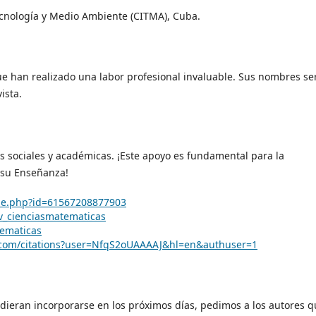
Tecnología y Medio Ambiente (CITMA), Cuba.
e han realizado una labor profesional invaluable. Sus nombres se
ista.
s sociales y académicas. ¡Este apoyo es fundamental para la
 su Enseñanza!
ile.php?id=61567208877903
v_cienciasmatematicas
tematicas
e.com/citations?user=NfqS2oUAAAAJ&hl=en&authuser=1
ieran incorporarse en los próximos días, pedimos a los autores q