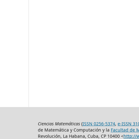
Ciencias Matemáticas
(
ISSN 0256-5374
,
e-ISSN 31
de Matemática y Computación y la
Facultad de 
Revolución, La Habana, Cuba, CP 10400 <
http://