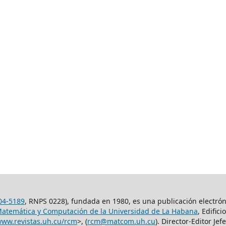
04-5189
, RNPS 0228), fundada en 1980, es una publicación electró
Matemática y Computación de la Universidad de La Habana
, Edific
www.revistas.uh.cu/rcm
>, (
rcm@matcom.uh.cu
). Director-Editor Jef