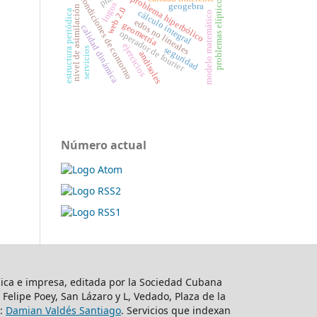
problema hiperbólico
condiciones de contorno
problemas elípticos
logos
geogebra
nivel de asimilación
web 2.0
estructura periódica
cálculo integral
modelo matemático
edos no lineales
geometría
calidad dinámica
operador de fourier
ejercicios
seguridad
servicios
andisoles
Número actual
nica e impresa, editada por la Sociedad Cubana
io Felipe Poey, San Lázaro y L, Vedado, Plaza de la
e:
Damian Valdés Santiago
. Servicios que indexan