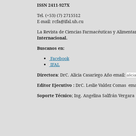
ISSN 2411-927X
Tel. (+53) (7) 2715512
E-mail: rcfa@ifal.uh.cu
La Revista de Ciencias Farmacéuticas y Alimentar
Internacional.
Buscanos en:
Facebook
IFAL
Directora
: DrC. Alicia Casariego Año email:
alici
Editor Ejecutivo :
DrC. Leslie Valdez Comas ema
Soporte Técnico
; Ing. Angelina Salfrán Vergara