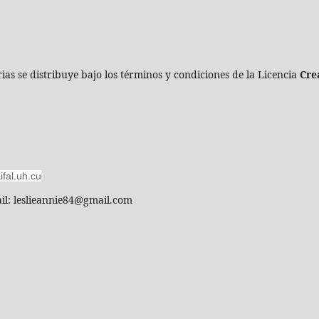
ias se distribuye bajo los términos y condiciones de la Licencia
Cre
aifal.uh.cu
il: leslieannie84@gmail.com