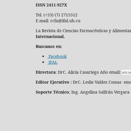
ISSN 2411-927X
Tel. (+53) (7) 2715512
E-mail: rcfa@ifal.uh.cu
La Revista de Ciencias Farmacéuticas y Alimentar
Internacional.
Buscanos en:
Facebook
IFAL
Directora
: DrC. Alicia Casariego Año email:
alici
Editor Ejecutivo :
DrC. Leslie Valdez Comas ema
Soporte Técnico
; Ing. Angelina Salfrán Vergara