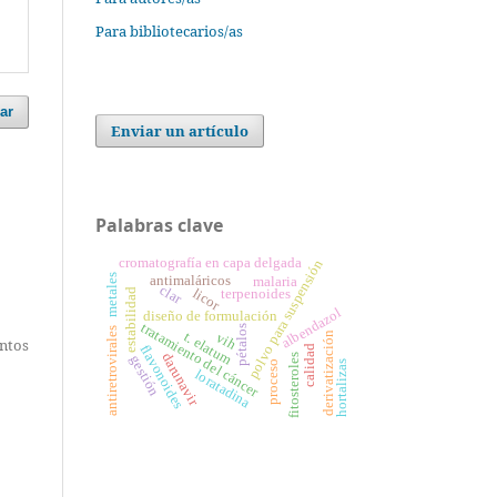
Para bibliotecarios/as
ar
Enviar un artículo
Palabras clave
cromatografía en capa delgada
polvo para suspensión
metales
antimaláricos
malaria
clar
licor
estabilidad
terpenoides
albendazol
diseño de formulación
tratamiento del cáncer
pétalos
antiretrovirales
t. elatum
derivatización
vih
entos
flavonoides
calidad
darunavir
fitosteroles
gestión
proceso
hortalizas
loratadina