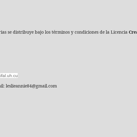
ias se distribuye bajo los términos y condiciones de la Licencia
Cre
aifal.uh.cu
il: leslieannie84@gmail.com