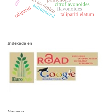
ácido ascórbico
citroflavonoides
antitumoral
talipariti
flavonoides
talipariti elatum
Indexada en
Navegar