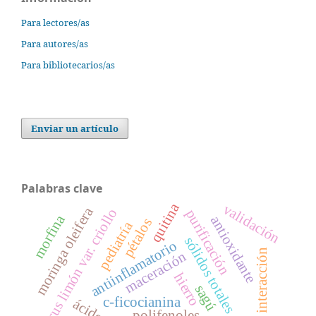
Para lectores/as
Para autores/as
Para bibliotecarios/as
Enviar un artículo
Palabras clave
quitina
validación
moringa oleifera
citrus limón var. criollo
purificación
morfina
antioxidante
pétalos
pediatría
sólidos totales
antiinflamatorio
interacción
maceración
hierro
sagú
c-ficocianina
polifenoles