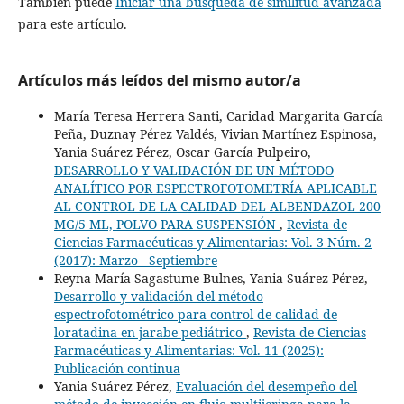
También puede
Iniciar una búsqueda de similitud avanzada
para este artículo.
Artículos más leídos del mismo autor/a
María Teresa Herrera Santi, Caridad Margarita García
Peña, Duznay Pérez Valdés, Vivian Martínez Espinosa,
Yania Suárez Pérez, Oscar García Pulpeiro,
DESARROLLO Y VALIDACIÓN DE UN MÉTODO
ANALÍTICO POR ESPECTROFOTOMETRÍA APLICABLE
AL CONTROL DE LA CALIDAD DEL ALBENDAZOL 200
MG/5 ML, POLVO PARA SUSPENSIÓN
,
Revista de
Ciencias Farmacéuticas y Alimentarias: Vol. 3 Núm. 2
(2017): Marzo - Septiembre
Reyna María Sagastume Bulnes, Yania Suárez Pérez,
Desarrollo y validación del método
espectrofotométrico para control de calidad de
loratadina en jarabe pediátrico
,
Revista de Ciencias
Farmacéuticas y Alimentarias: Vol. 11 (2025):
Publicación continua
Yania Suárez Pérez,
Evaluación del desempeño del