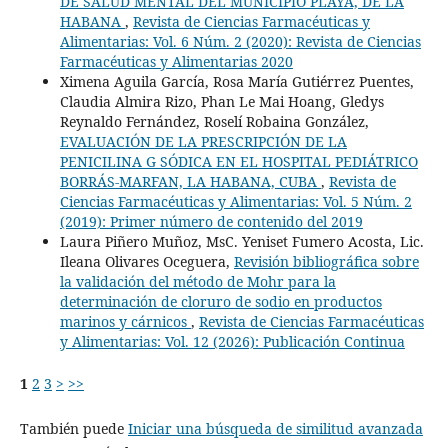
DE SALUD MENTAL DEL MUNICIPIO PLAYA, DE LA
HABANA
,
Revista de Ciencias Farmacéuticas y
Alimentarias: Vol. 6 Núm. 2 (2020): Revista de Ciencias
Farmacéuticas y Alimentarias 2020
Ximena Aguila García, Rosa María Gutiérrez Puentes,
Claudia Almira Rizo, Phan Le Mai Hoang, Gledys
Reynaldo Fernández, Roselí Robaina González,
EVALUACIÓN DE LA PRESCRIPCIÓN DE LA
PENICILINA G SÓDICA EN EL HOSPITAL PEDIÁTRICO
BORRÁS-MARFAN, LA HABANA, CUBA
,
Revista de
Ciencias Farmacéuticas y Alimentarias: Vol. 5 Núm. 2
(2019): Primer número de contenido del 2019
Laura Piñero Muñoz, MsC. Yeniset Fumero Acosta, Lic.
Ileana Olivares Oceguera,
Revisión bibliográfica sobre
la validación del método de Mohr para la
determinación de cloruro de sodio en productos
marinos y cárnicos
,
Revista de Ciencias Farmacéuticas
y Alimentarias: Vol. 12 (2026): Publicación Continua
1
2
3
>
>>
También puede
Iniciar una búsqueda de similitud avanzada