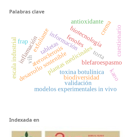
Palabras clave
antioxidante
crema
biotecnología
cuestionario
exfoliante
información
fenoles
inflamación
escala industrial
frap
tabletas
aterosclerosis
plantas medicinales
torta
desarrollo sostenible
vih
blefaroespasmo
kano
toxina botulínica
biodiversidad
validación
modelos experimentales in vivo
Indexada en