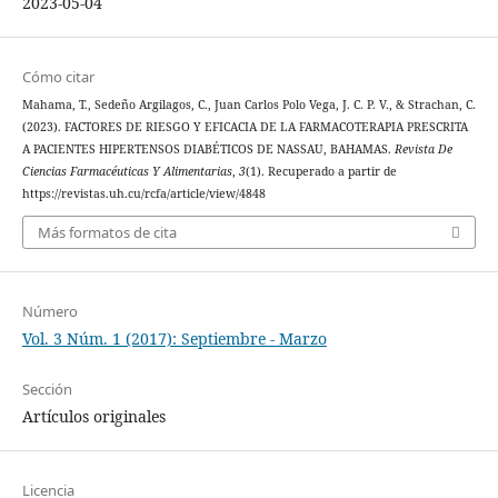
2023-05-04
Cómo citar
Mahama, T., Sedeño Argilagos, C., Juan Carlos Polo Vega, J. C. P. V., & Strachan, C.
(2023). FACTORES DE RIESGO Y EFICACIA DE LA FARMACOTERAPIA PRESCRITA
A PACIENTES HIPERTENSOS DIABÉTICOS DE NASSAU, BAHAMAS.
Revista De
Ciencias Farmacéuticas Y Alimentarias
,
3
(1). Recuperado a partir de
https://revistas.uh.cu/rcfa/article/view/4848
Más formatos de cita
Número
Vol. 3 Núm. 1 (2017): Septiembre - Marzo
Sección
Artículos originales
Licencia