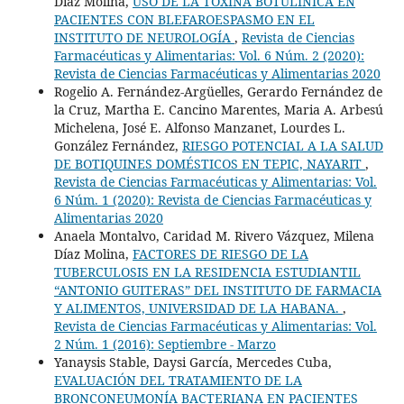
Díaz Molina,
USO DE LA TOXINA BOTULÍNICA EN
PACIENTES CON BLEFAROESPASMO EN EL
INSTITUTO DE NEUROLOGÍA
,
Revista de Ciencias
Farmacéuticas y Alimentarias: Vol. 6 Núm. 2 (2020):
Revista de Ciencias Farmacéuticas y Alimentarias 2020
Rogelio A. Fernández-Argüelles, Gerardo Fernández de
la Cruz, Martha E. Cancino Marentes, Maria A. Arbesú
Michelena, José E. Alfonso Manzanet, Lourdes L.
González Fernández,
RIESGO POTENCIAL A LA SALUD
DE BOTIQUINES DOMÉSTICOS EN TEPIC, NAYARIT
,
Revista de Ciencias Farmacéuticas y Alimentarias: Vol.
6 Núm. 1 (2020): Revista de Ciencias Farmacéuticas y
Alimentarias 2020
Anaela Montalvo, Caridad M. Rivero Vázquez, Milena
Díaz Molina,
FACTORES DE RIESGO DE LA
TUBERCULOSIS EN LA RESIDENCIA ESTUDIANTIL
“ANTONIO GUITERAS” DEL INSTITUTO DE FARMACIA
Y ALIMENTOS, UNIVERSIDAD DE LA HABANA.
,
Revista de Ciencias Farmacéuticas y Alimentarias: Vol.
2 Núm. 1 (2016): Septiembre - Marzo
Yanaysis Stable, Daysi García, Mercedes Cuba,
EVALUACIÓN DEL TRATAMIENTO DE LA
BRONCONEUMONÍA BACTERIANA EN PACIENTES