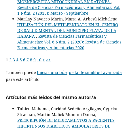
BIOENERGÉTICA MITOCONDRIAL EN RATONES
,
Revista de Ciencias Farmacéuticas y Alimentarias: Vol.
1 Núm. 2 (2015): Marzo - Septiembre
Marilay Navarro Marín, María A. Arbesú Michelena,
UTILIZACIÓN DEL METILFENIDATO EN EL CENTRO
DE SALUD MENTAL DEL MUNICIPIO PLAYA, DE LA
HABANA
,
Revista de Ciencias Farmacéuticas y
Alimentarias: Vol. 6 Núm. 2 (2020): Revista de Ciencias
Farmacéuticas y Alimentarias 2020
1
2
3
4
5
6
7
8
9
10
>
>>
También puede
Iniciar una búsqueda de similitud avanzada
para este artículo.
Artículos más leídos del mismo autor/a
Tahiru Mahama, Caridad Sedeño Argilagos, Cyprian
Strachan, Martin Malick Mumuni Danaa,
PRESCRIPCIÓN DE MEDICAMENTOS A PACIENTES
HIPERTENSOS DIABÉTICOS AMBULATORIOS DE