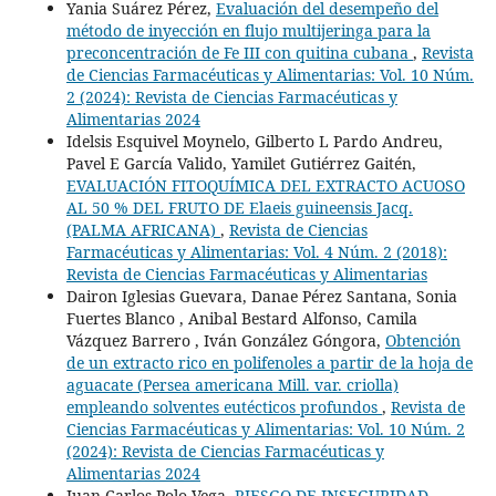
Yania Suárez Pérez,
Evaluación del desempeño del
método de inyección en flujo multijeringa para la
preconcentración de Fe III con quitina cubana
,
Revista
de Ciencias Farmacéuticas y Alimentarias: Vol. 10 Núm.
2 (2024): Revista de Ciencias Farmacéuticas y
Alimentarias 2024
Idelsis Esquivel Moynelo, Gilberto L Pardo Andreu,
Pavel E García Valido, Yamilet Gutiérrez Gaitén,
EVALUACIÓN FITOQUÍMICA DEL EXTRACTO ACUOSO
AL 50 % DEL FRUTO DE Elaeis guineensis Jacq.
(PALMA AFRICANA)
,
Revista de Ciencias
Farmacéuticas y Alimentarias: Vol. 4 Núm. 2 (2018):
Revista de Ciencias Farmacéuticas y Alimentarias
Dairon Iglesias Guevara, Danae Pérez Santana, Sonia
Fuertes Blanco , Anibal Bestard Alfonso, Camila
Vázquez Barrero , Iván González Góngora,
Obtención
de un extracto rico en polifenoles a partir de la hoja de
aguacate (Persea americana Mill. var. criolla)
empleando solventes eutécticos profundos
,
Revista de
Ciencias Farmacéuticas y Alimentarias: Vol. 10 Núm. 2
(2024): Revista de Ciencias Farmacéuticas y
Alimentarias 2024
Juan Carlos Polo Vega,
RIESGO DE INSEGURIDAD