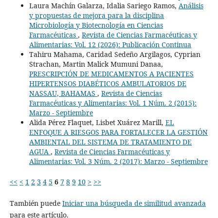
Laura Machín Galarza, Idalia Sariego Ramos,
Análisis
y propuestas de mejora para la disciplina
Microbiología y Biotecnología en Ciencias
Farmacéuticas
,
Revista de Ciencias Farmacéuticas y
Alimentarias: Vol. 12 (2026): Publicación Continua
Tahiru Mahama, Caridad Sedeño Argilagos, Cyprian
Strachan, Martin Malick Mumuni Danaa,
PRESCRIPCIÓN DE MEDICAMENTOS A PACIENTES
HIPERTENSOS DIABÉTICOS AMBULATORIOS DE
NASSAU, BAHAMAS
,
Revista de Ciencias
Farmacéuticas y Alimentarias: Vol. 1 Núm. 2 (2015):
Marzo - Septiembre
Alida Pérez Flaquet, Lisbet Xuárez Marill,
EL
ENFOQUE A RIESGOS PARA FORTALECER LA GESTIÓN
AMBIENTAL DEL SISTEMA DE TRATAMIENTO DE
AGUA
,
Revista de Ciencias Farmacéuticas y
Alimentarias: Vol. 3 Núm. 2 (2017): Marzo - Septiembre
<<
<
1
2
3
4
5
6
7
8
9
10
>
>>
También puede
Iniciar una búsqueda de similitud avanzada
para este artículo.