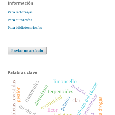
Información
Para lectores/as
Para autores/as
Para bibliotecarios/as
Enviar un artículo
Palabras clave
limoncello
fitosteroles
tabletas revestidas
tratamiento del cáncer
malaria
albendazol
gestión
terpenoides
antiretrovirales
estabilidad
pétalos
clar
licor
t. elatum