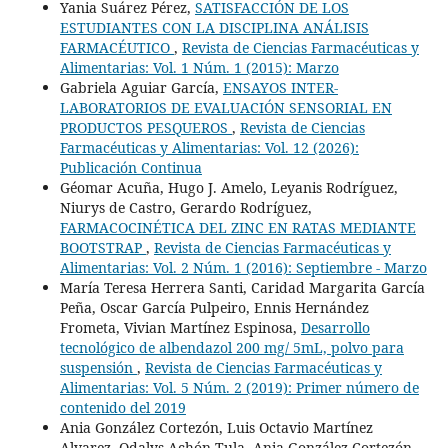
Yania Suárez Pérez,
SATISFACCIÓN DE LOS
ESTUDIANTES CON LA DISCIPLINA ANÁLISIS
FARMACÉUTICO
,
Revista de Ciencias Farmacéuticas y
Alimentarias: Vol. 1 Núm. 1 (2015): Marzo
Gabriela Aguiar García,
ENSAYOS INTER-
LABORATORIOS DE EVALUACIÓN SENSORIAL EN
PRODUCTOS PESQUEROS
,
Revista de Ciencias
Farmacéuticas y Alimentarias: Vol. 12 (2026):
Publicación Continua
Géomar Acuña, Hugo J. Amelo, Leyanis Rodríguez,
Niurys de Castro, Gerardo Rodríguez,
FARMACOCINÉTICA DEL ZINC EN RATAS MEDIANTE
BOOTSTRAP
,
Revista de Ciencias Farmacéuticas y
Alimentarias: Vol. 2 Núm. 1 (2016): Septiembre - Marzo
María Teresa Herrera Santi, Caridad Margarita García
Peña, Oscar García Pulpeiro, Ennis Hernández
Frometa, Vivian Martínez Espinosa,
Desarrollo
tecnológico de albendazol 200 mg/ 5mL, polvo para
suspensión
,
Revista de Ciencias Farmacéuticas y
Alimentarias: Vol. 5 Núm. 2 (2019): Primer número de
contenido del 2019
Ania González Cortezón, Luis Octavio Martínez
Alvarez, Odalys Achón Tula, Ania González Cortezón,